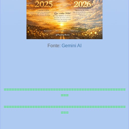
Fonte:
Gemini AI
===============================================
===
=============================================
==
===