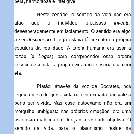
bela, harmoniosa e inteligível.
Neste cenário, o sentido da vida não era
algo que o indivíduo precisava
inventar
desesperadamente em isolamento. O sentido era algo
a ser
descoberto
. Ele já estava lá, inscrito na própria
estrutura da realidade. A tarefa humana era usar a
razão (o
Logos
) para compreender essa ordem
cósmica e ajustar a própria vida em consonância com
ela.
Platão, através da voz de Sócrates, nos
legou a ideia de que a vida não examinada não vale a
pena ser vivida. Mas esse autoexame não era um
mergulho umbigusta nas próprias emoções; era uma
ascensão dialética em direção à verdade objetiva. O
sentido da vida, para o platonismo, reside na