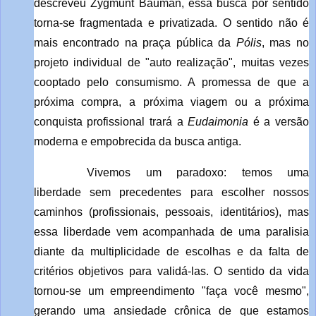
descreveu Zygmunt Bauman, essa busca por sentido
torna-se fragmentada e privatizada. O sentido não é
mais encontrado na praça pública da
Pólis
, mas no
projeto individual de "auto realização", muitas vezes
cooptado pelo consumismo. A promessa de que a
próxima compra, a próxima viagem ou a próxima
conquista profissional trará a
Eudaimonia
é a versão
moderna e empobrecida da busca antiga.
Vivemos um paradoxo: temos uma
liberdade sem precedentes para escolher nossos
caminhos (profissionais, pessoais, identitários), mas
essa liberdade vem acompanhada de uma paralisia
diante da multiplicidade de escolhas e da falta de
critérios objetivos para validá-las. O sentido da vida
tornou-se um empreendimento "faça você mesmo",
gerando uma ansiedade crônica de que estamos