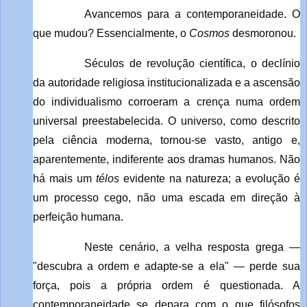
Avancemos para a contemporaneidade. O
que mudou? Essencialmente, o
Cosmos
desmoronou.
Séculos de revolução científica, o declínio
da autoridade religiosa institucionalizada e a ascensão
do individualismo corroeram a crença numa ordem
universal preestabelecida. O universo, como descrito
pela ciência moderna, tornou-se vasto, antigo e,
aparentemente, indiferente aos dramas humanos. Não
há mais um
télos
evidente na natureza; a evolução é
um processo cego, não uma escada em direção à
perfeição humana.
Neste cenário, a velha resposta grega —
"descubra a ordem e adapte-se a ela" — perde sua
força, pois a própria ordem é questionada. A
contemporaneidade se depara com o que filósofos