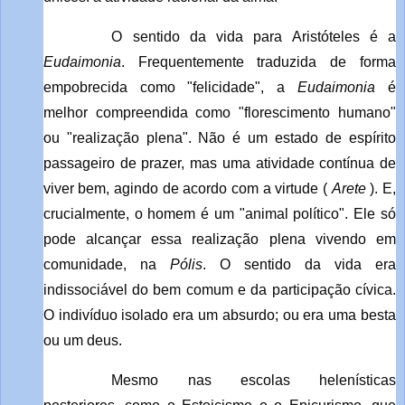
O sentido da vida para Aristóteles é a
Eudaimonia
. Frequentemente traduzida de forma
empobrecida como "felicidade", a
Eudaimonia
é
melhor compreendida como "florescimento humano"
ou "realização plena". Não é um estado de espírito
passageiro de prazer, mas uma atividade contínua de
viver bem, agindo de acordo com a virtude (
Arete
). E,
crucialmente, o homem é um "animal político". Ele só
pode alcançar essa realização plena vivendo em
comunidade, na
Pólis
. O sentido da vida era
indissociável do bem comum e da participação cívica.
O indivíduo isolado era um absurdo; ou era uma besta
ou um deus.
Mesmo nas escolas helenísticas