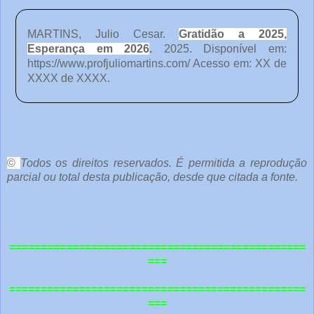
MARTINS, Julio Cesar.
Gratidão a 2025,
Esperança em 2026
.
2025. Disponível em:
https://www.profjuliomartins.com/ Acesso em: XX de
XXXX de XXXX.
o
c
ê
©
Todos os direitos reservados. É permitida a reprodução
parcial ou total desta publicação, desde que citada a fonte.
e
o
u
===============================================
t
===
r
===============================================
a
===
s