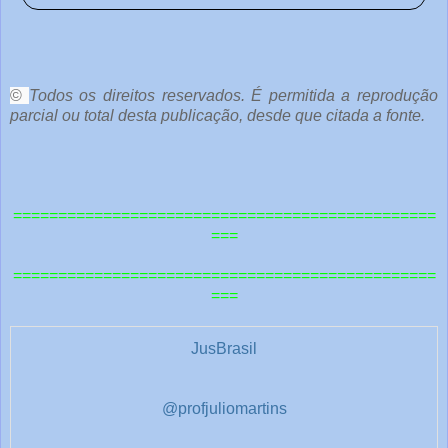
o
c
ê
©
Todos os direitos reservados. É permitida a reprodução
parcial ou total desta publicação, desde que citada a fonte.
e
o
u
===============================================
t
===
r
===============================================
a
===
s
1
JusBrasil
@profjuliomartins