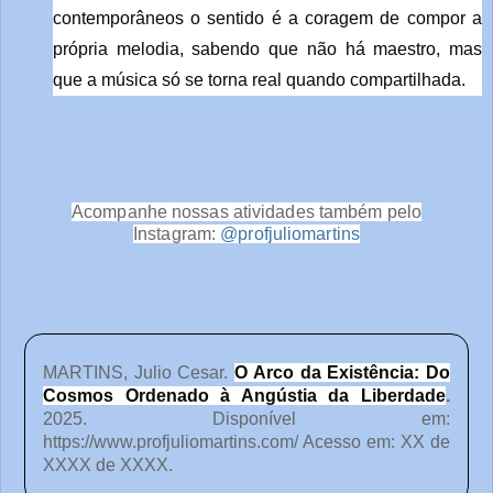
contemporâneos o sentido é a coragem de compor a
própria melodia, sabendo que não há maestro, mas
que a música só se torna real quando compartilhada.
Acompanhe nossas atividades também pelo
Instagram:
@profjuliomartins
MARTINS, Julio Cesar.
O Arco da Existência: Do
Cosmos Ordenado à Angústia da Liberdade
.
2025. Disponível em:
https://www.profjuliomartins.com/ Acesso em: XX de
XXXX de XXXX.