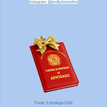
Instagram:
@profjuliomartins
Fonte:
Estratégia OAB