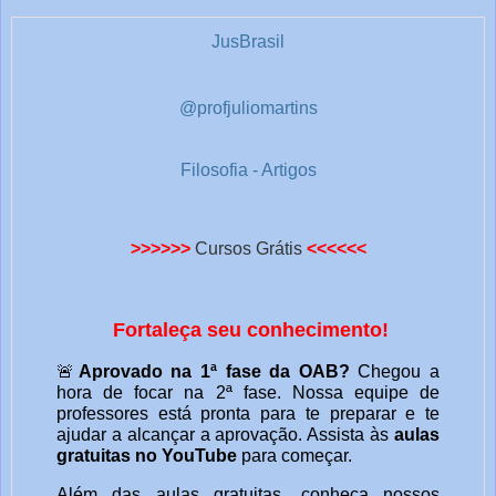
1
JusBrasil
@profjuliomartins
Filosofia - Artigos
>>>>>>
Cursos Grátis
<<<<<<
Fortaleça seu conhecimento!
🚨
Aprovado na 1ª fase da OAB?
Chegou a
hora de focar na 2ª fase. Nossa equipe de
professores está pronta para te preparar e te
ajudar a alcançar a aprovação. Assista às
aulas
gratuitas no YouTube
para começar.
Além das aulas gratuitas, conheça nossos