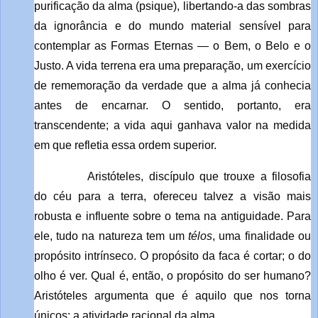
purificação da alma (psique), libertando-a das sombras
da ignorância e do mundo material sensível para
contemplar as Formas Eternas — o Bem, o Belo e o
Justo. A vida terrena era uma preparação, um exercício
de rememoração da verdade que a alma já conhecia
antes de encarnar. O sentido, portanto, era
transcendente; a vida aqui ganhava valor na medida
em que refletia essa ordem superior.
Aristóteles, discípulo que trouxe a filosofia
do céu para a terra, ofereceu talvez a visão mais
robusta e influente sobre o tema na antiguidade. Para
ele, tudo na natureza tem um
télos
, uma finalidade ou
propósito intrínseco. O propósito da faca é cortar; o do
olho é ver. Qual é, então, o propósito do ser humano?
Aristóteles argumenta que é aquilo que nos torna
únicos: a atividade racional da alma.