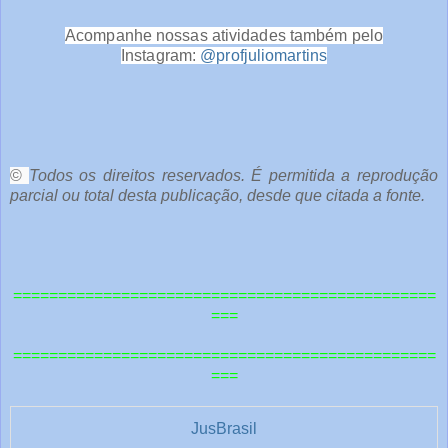
Acompanhe nossas atividades também pelo
Instagram:
@profjuliomartins
o
c
ê
©
Todos os direitos reservados. É permitida a reprodução
parcial ou total desta publicação, desde que citada a fonte.
e
o
u
===============================================
t
===
r
===============================================
a
===
s
1
JusBrasil