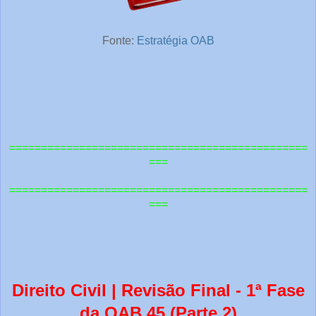
Fonte:
Es
tratégia OAB
===============================================
===
=============================================
==
===
Direito Civil | Revisão Final - 1ª Fase
da OAB 45 (Parte 2)