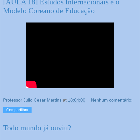
[AULA 18] Estudos Internacionais e o
Modelo Coreano de Educação
Professor Julio Cesar Martins
at
18:04:00
Nenhum comentário:
Compartilhar
Todo mundo já ouviu?