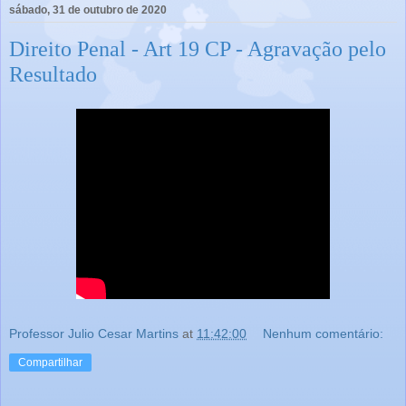
sábado, 31 de outubro de 2020
Direito Penal - Art 19 CP - Agravação pelo
Resultado
Professor Julio Cesar Martins
at
11:42:00
Nenhum comentário:
Compartilhar