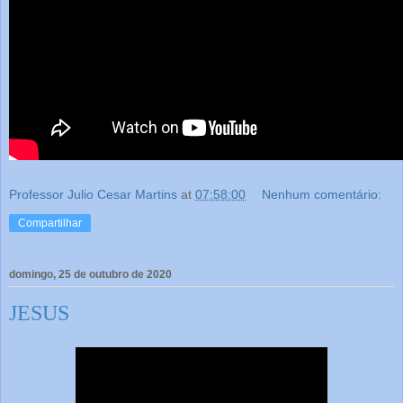
Professor Julio Cesar Martins
at
07:58:00
Nenhum comentário:
Compartilhar
domingo, 25 de outubro de 2020
JESUS