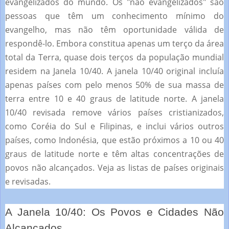
evangelizados do mundo.
Os "não evangelizados" são
pessoas que têm um conhecimento mínimo do
evangelho, mas não têm oportunidade válida de
respondê-lo.
Embora constitua apenas um terço da área
total da Terra, quase dois terços da população mundial
residem na Janela 10/40.
A janela 10/40 original incluía
apenas países com pelo menos 50% de sua massa de
terra entre 10 e 40 graus de latitude norte.
A janela
10/40 revisada remove vários países cristianizados,
como Coréia do Sul e Filipinas, e inclui vários outros
países, como Indonésia, que estão próximos a 10 ou 40
graus de latitude norte e têm altas concentrações de
povos não alcançados.
Veja as listas de países originais
e revisadas.
A Janela 10/40: Os Povos e Cidades Não
Alcançados