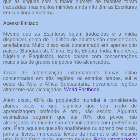
que as línguas com o maior número de falantes foram
traduzidas, mas muitos milhões ainda não têm as Escrituras
em sua língua materna.
Acesso limitado
Mesmo que as Escrituras sejam traduzidas e a mídia
disponível, cerca de 1 bilhão de adultos são considerados
analfabetos. Muito disso está concentrado em apenas oito
países (Bangladesh, China, Egito, Etiópia, Índia, Indonésia,
Nigéria e Paquistão), todos países com concentrações
muito altas de grupos de povos não alcançados.
Taxas de alfabetização extremamente baixas estão
concentradas em três regiões: os estados árabes, sul e
oeste da Ásia e África Subsaariana, novamente regiões
altamente não alcançadas.
World Factbook
.
Além disso, 60% da população mundial é considerada
alunos orais, o que significa que seu modo de
aprendizagem preferido é oral, não escrito. Algumas
estimativas sugerem que até 70% dos povos não
alcançados do mundo são comunicadores com preferência
oral. Para aqueles que são analfabetos ou aprendizes orais,
jornais, livros, impressos, textos da internet e até mesmo
uma Bíblia física terão impacto mínimo.
Rede Internacional