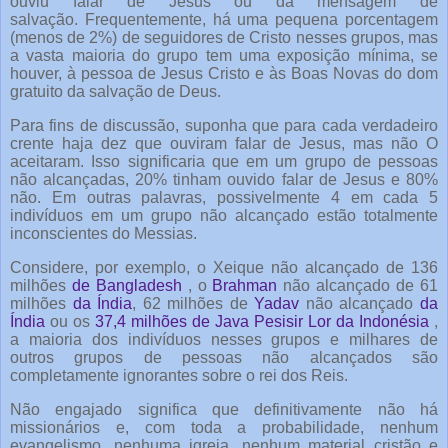
ouviu falar de Jesus ou da mensagem de
salvação. Frequentemente, há uma pequena porcentagem
(menos de 2%) de seguidores de Cristo nesses grupos, mas
a vasta maioria do grupo tem uma exposição mínima, se
houver, à pessoa de Jesus Cristo e às Boas Novas do dom
gratuito da salvação de Deus.
Para fins de discussão, suponha que para cada verdadeiro
crente haja dez que ouviram falar de Jesus, mas não O
aceitaram. Isso significaria que em um grupo de pessoas
não alcançadas, 20% tinham ouvido falar de Jesus e 80%
não. Em outras palavras, possivelmente 4 em cada 5
indivíduos em um grupo não alcançado estão totalmente
inconscientes do Messias.
Considere, por exemplo, o Xeique não alcançado de 136
milhões
de Bangladesh
, o
Brahman
não alcançado de 61
milhões
da Índia
, 62 milhões de
Yadav
não alcançado
da
Índia
ou os
37,4 milhões de Java Pesisir Lor da Indonésia
,
a maioria dos indivíduos nesses grupos e milhares de
outros grupos de pessoas não alcançados são
completamente ignorantes sobre o rei dos Reis.
Não engajado significa que definitivamente não há
missionários e, com toda a probabilidade, nenhum
evangelismo, nenhuma igreja, nenhum material cristão e