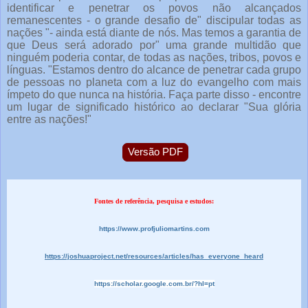
identificar e penetrar os povos não alcançados
remanescentes - o grande desafio de" discipular todas as
nações "- ainda está diante de nós. Mas temos a garantia de
que Deus será adorado por" uma grande multidão que
ninguém poderia contar, de todas as nações, tribos, povos e
línguas. "Estamos dentro do alcance de penetrar cada grupo
de pessoas no planeta com a luz do evangelho com mais
ímpeto do que nunca na história. Faça parte disso - encontre
um lugar de significado histórico ao declarar "Sua glória
entre as nações!"
Versão PDF
Fontes de referência, pesquisa e estudos:
https://www.profjuliomartins.com
https://joshuaproject.net/resources/articles/has_everyone_heard
https://scholar.google.com.br/?hl=pt