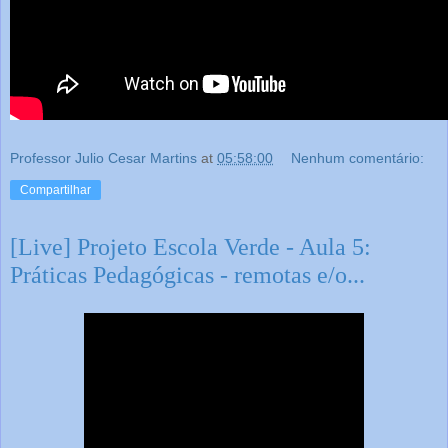
Professor Julio Cesar Martins
at
05:58:00
Nenhum comentário:
Compartilhar
[Live] Projeto Escola Verde - Aula 5:
Práticas Pedagógicas - remotas e/o...