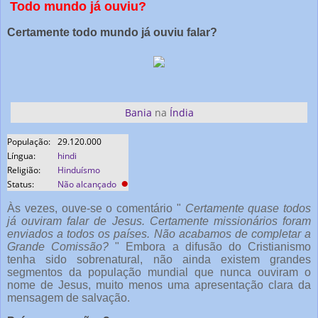
Todo mundo já ouviu?
Certamente todo mundo já ouviu falar?
Bania
na
Índia
População:
29.120.000
Língua:
hindi
Religião:
Hinduísmo
●
Status:
Não alcançado
Às vezes, ouve-se o comentário "
Certamente quase todos
já ouviram falar de Jesus. Certamente missionários foram
enviados a todos os países. Não acabamos de completar a
Grande Comissão?
" Embora a difusão do Cristianismo
tenha sido sobrenatural, não ainda existem grandes
segmentos da população mundial que nunca ouviram o
nome de Jesus, muito menos uma apresentação clara da
mensagem de salvação.