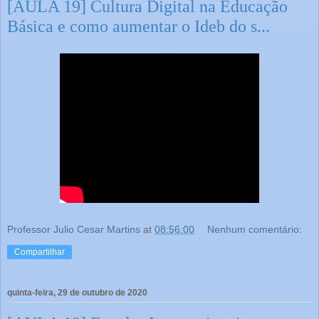
[AULA 19] Cultura Digital na Educação
Básica e como aumentar o Ideb do s...
Professor Julio Cesar Martins
at
08:56:00
Nenhum comentário:
Compartilhar
quinta-feira, 29 de outubro de 2020