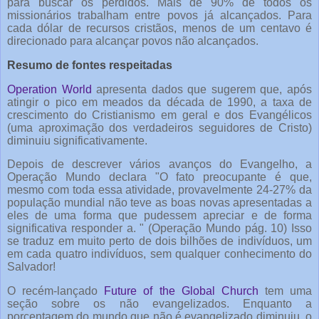
para buscar os perdidos. Mais de 90% de todos os
missionários trabalham entre povos já alcançados. Para
cada dólar de recursos cristãos, menos de um centavo é
direcionado para alcançar povos não alcançados.
Resumo de fontes respeitadas
Operation World
apresenta dados que sugerem que, após
atingir o pico em meados da década de 1990, a taxa de
crescimento do Cristianismo em geral e dos Evangélicos
(uma aproximação dos verdadeiros seguidores de Cristo)
diminuiu significativamente.
Depois de descrever vários avanços do Evangelho, a
Operação Mundo declara "O fato preocupante é que,
mesmo com toda essa atividade, provavelmente 24-27% da
população mundial não teve as boas novas apresentadas a
eles de uma forma que pudessem apreciar e de forma
significativa responder a. " (Operação Mundo pág. 10) Isso
se traduz em muito perto de dois bilhões de indivíduos, um
em cada quatro indivíduos, sem qualquer conhecimento do
Salvador!
O recém-lançado
Future of the Global Church
tem uma
seção sobre os não evangelizados. Enquanto a
porcentagem do mundo que não é evangelizado diminuiu, o