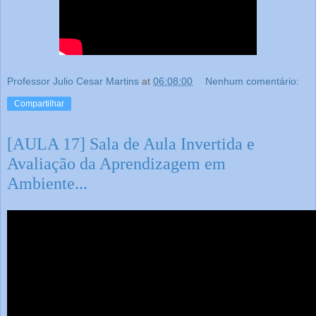
Professor Julio Cesar Martins
at
06:08:00
Nenhum comentário:
Compartilhar
[AULA 17] Sala de Aula Invertida e
Avaliação da Aprendizagem em
Ambiente...