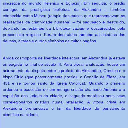
sincrética do mundo Helênico e Egípcio). Em seguida, o prédio
contíguo da prestigiosa biblioteca da Alexandria – também
conhecida como Museu (templo das musas que representavam as
realizações da criatividade humana) – foi saqueado e destruído,
deixando as estantes da biblioteca vazias e obscurecidas pelo
preconceito religioso. Foram destruídas também as estátuas das
deusas, altares e outros símbolos de cultos pagãos.
A vida cosmopolita de liberdade intelectual em Alexandria já estava
ameaçada no final do século III. Para piorar a situação, houve um
acirramento da disputa entre o prefeito de Alexandria, Orestes e o
bispo Cirilo (que posteriormente presidiu o Concilio de Éfeso, em
431 e se tornou santo da Igreja Católica). Quando o primeiro
ordenou a execução de um monge cristão chamado Amônio e a
expulsão dos judeus da cidade, o segundo mobilizou seus seus
correlegionários cristãos numa retaliação. A vitória cristã em
Alexandria prenunciava o fim da liberdade de pensamento
científico na cidade.