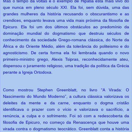
Mas o tempo dá voltas e o exemplo de Hipátia está mais vivo do
que nunca em pleno século XXI. Ela foi, sem dúvida, uma das
grandes mulheres da história recusando o obscurantismo e as
crendices, enquanto levava uma vida mais próxima da filosofia de
Epicuro. Ela foi um dos últimos obstáculos ao predomínio da
dominação mundial do dogmatismo que destruiu séculos de
conhecimento da sociedade Grego-romana clássica, do Norte da
África e do Oriente Médio, além da tolerância do politeismo e do
agnosticismo. De certa forma ela foi lembrada quando o novo
primeiro-ministro grego, Alexis Tsipras, reconhecidamente ateu,
dispensou o juramento religioso, uma tradição da política da Grécia
perante a Igreja Ortodoxa.
Como mostrou Stephen Greenblatt, no livro “A Virada: O
Nascimento do Mundo Moderno”, a cultura clássica valorizava os
deleites da mente e da carne, enquanto o dogma cristão
identificava o prazer com o vício e valorizava o sacrifício, a
renúncia, a culpa e o sofrimento. Foi só com a redescoberta da
filosofia de Epicuro, no começo da Renascença que houve uma
virada contra o dogmatismo teocrático. Greenblatt conta a história