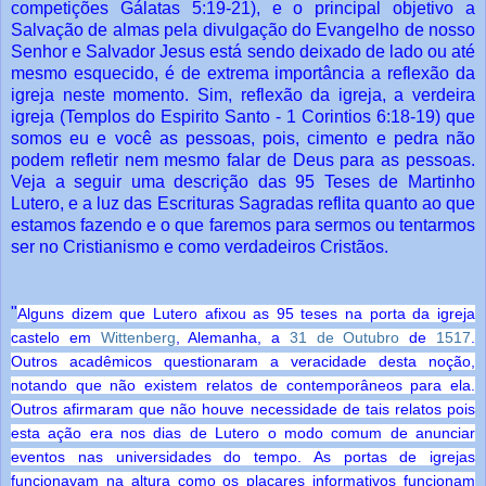
competições Gálatas 5:19-21), e o principal objetivo a
Salvação de almas pela divulgação do Evangelho de nosso
Senhor e Salvador Jesus está sendo deixado de lado ou até
mesmo esquecido, é de extrema importância a reflexão da
igreja neste momento. Sim, reflexão da igreja, a verdeira
igreja (Templos do Espirito Santo - 1 Corintios 6:18-19) que
somos eu e você as pessoas, pois, cimento e pedra não
podem refletir nem mesmo falar de Deus para as pessoas.
Veja a seguir uma descrição das 95 Teses de Martinho
Lutero, e a luz das Escrituras Sagradas reflita quanto ao que
estamos fazendo e o que faremos para sermos ou tentarmos
ser no Cristianismo e como verdadeiros Cristãos.
"
Alguns dizem que Lutero afixou as 95 teses na porta da igreja
castelo em
Wittenberg
, Alemanha, a
31 de Outubro
de
1517
.
Outros acadêmicos questionaram a veracidade desta noção,
notando que não existem relatos de contemporâneos para ela.
Outros afirmaram que não houve necessidade de tais relatos pois
esta ação era nos dias de Lutero o modo comum de anunciar
eventos nas universidades do tempo. As portas de igrejas
funcionavam na altura como os placares informativos funcionam