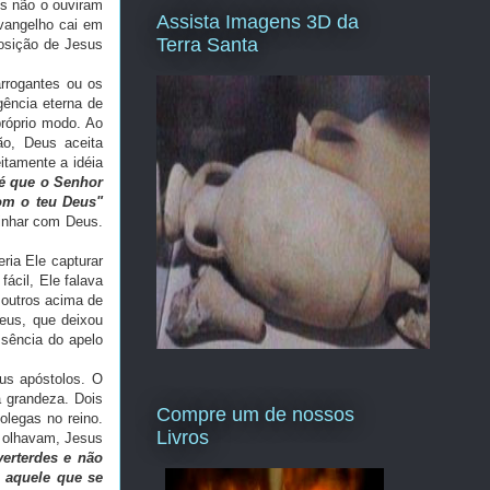
es não o ouviram
Assista Imagens 3D da
vangelho cai em
Terra Santa
osição de Jesus
arrogantes ou os
gência eterna de
róprio modo. Ao
ão, Deus aceita
itamente a idéia
 é que o Senhor
com o teu Deus"
minhar com Deus.
ria Ele capturar
ácil, Ele falava
 outros acima de
eus, que deixou
ssência do apelo
us apóstolos. O
a grandeza. Dois
Compre um de nossos
legas no reino.
Livros
 olhavam, Jesus
erterdes e não
, aquele que se