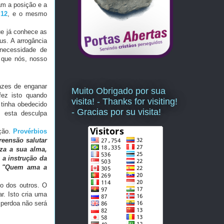
m a posição e a
12
, e o mesmo
e já conhece as
s. A arrogância
necessidade de
 que nós, nosso
azes de enganar
Muito Obrigado por sua
fez isto quando
visita! - Thanks for visiting!
 tinha obedecido
- Gracias por su visita!
 esta desculpa
eção.
Provérbios
eensão salutar
za a sua alma,
 a instrução da
:
"Quem ama a
o dos outros. O
r. Isto cria uma
 perdoa não será