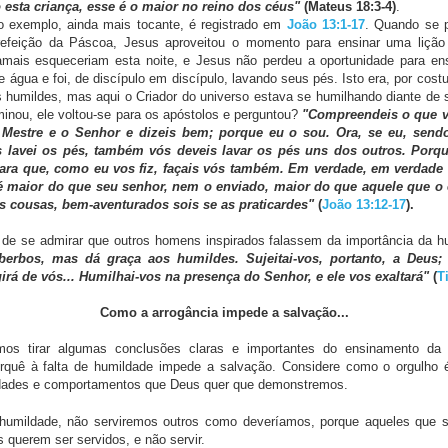
esta criança, esse é o maior no reino dos céus"
(Mateus 18:3-4)
.
 exemplo, ainda mais tocante, é registrado em
João 13:1-17
. Quando se 
a refeição da Páscoa, Jesus aproveitou o momento para ensinar uma lição
amais esqueceriam esta noite, e Jesus não perdeu a oportunidade para en
e água e foi, de discípulo em discípulo, lavando seus pés. Isto era, por cost
 humildes, mas aqui o Criador do universo estava se humilhando diante de s
inou, ele voltou-se para os apóstolos e perguntou?
"Compreendeis o que v
Mestre e o Senhor e dizeis bem; porque eu o sou. Ora, se eu, send
s lavei os pés, também vós deveis lavar os pés uns dos outros. Porq
ara que, como eu vos fiz, façais vós também. Em verdade, em verdade
é maior do que seu senhor, nem o enviado, maior do que aquele que o 
as cousas, bem-aventurados sois se as praticardes"
(
João 13:12-17
).
 de se admirar que outros homens inspirados falassem da importância da 
berbos, mas dá graça aos humildes. Sujeitai-vos, portanto, a Deus;
girá de vós... Humilhai-vos na presença do Senhor, e ele vos exaltará"
(
T
Como a arrogância impede a salvação...
os tirar algumas conclusões claras e importantes do ensinamento da 
rquê à falta de humildade impede a salvação. Considere como o orgulho 
idades e comportamentos que Deus quer que demonstremos.
umildade, não serviremos outros como deveríamos, porque aqueles que s
s querem ser servidos, e não servir.