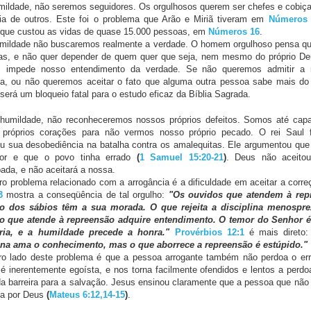
ildade, não seremos seguidores. Os orgulhosos querem ser chefes e cobiça
cia de outros. Este foi o problema que Arão e Miriã tiveram em
Números 
que custou as vidas de quase 15.000 pessoas, em
Números 16
.
ildade não buscaremos realmente a verdade. O homem orgulhoso pensa qu
as, e não quer depender de quem quer que seja, nem mesmo do próprio Deu
 impede nosso entendimento da verdade. Se não queremos admitir a 
, ou não queremos aceitar o fato que alguma outra pessoa sabe mais do
 será um bloqueio fatal para o estudo eficaz da Bíblia Sagrada.
umildade, não reconheceremos nossos próprios defeitos. Somos até cap
 próprios corações para não vermos nosso próprio pecado. O rei Saul 
u sua desobediência na batalha contra os amalequitas. Ele argumentou que
or e que o povo tinha errado
(
1 Samuel 15:20-21
)
. Deus não aceitou
pada, e não aceitará a nossa.
o problema relacionado com a arrogância é a dificuldade em aceitar a corr
3
mostra a conseqüência de tal orgulho:
"Os ouvidos que atendem à repr
o dos sábios têm a sua morada. O que rejeita a disciplina menospre
o que atende à repreensão adquire entendimento. O temor do Senhor é
ria, e a humildade precede a honra."
Provérbios 12:1
é mais direto
ina ama o conhecimento, mas o que aborrece a repreensão é estúpido."
ro lado deste problema é que a pessoa arrogante também não perdoa o err
 é inerentemente egoísta, e nos torna facilmente ofendidos e lentos a perdoa
a barreira para a salvação. Jesus ensinou claramente que a pessoa que não
da por Deus
(
Mateus 6:12,14-15
)
.