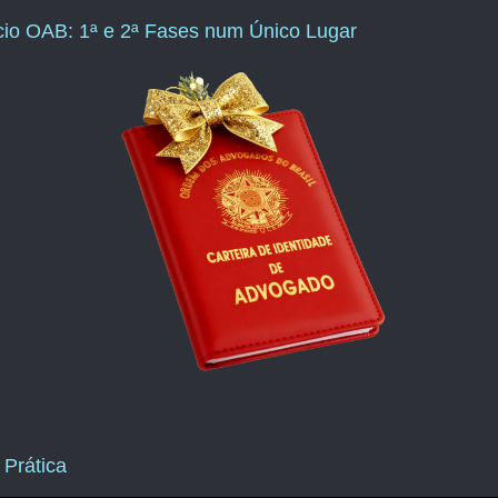
ício OAB: 1ª e 2ª Fases num Único Lugar
 Prática