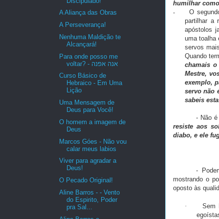
Discipulado!
humilhar como 
O segundo
A Aliança das Obras
-
partilhar 
A Perseverança!
apóstolos j
Nenhuma Maldição te
uma toalha 
Alcançará!
servos mais
Quando term
Para onde posso me
voltar? - אנה אפנה
chamais o 
Mestre, vo
Curso Básico de
exemplo, p
Hebraico - Em Uma
Lição
servo não 
sabeis est
Uma Mensagem de
Deus para Você!
- Não é
O homem a imagem de
resiste aos so
Deus
diabo, e ele fu
Marcos Góes - Não vou
calar meus labios
Viver para agradar a
Deus!
- Podem
mostrando o po
O Pecado Original!
oposto às qual
Aline Barros - - Vento
do Espirito, Poder
·
Sem h
pra Sal...
egoísta