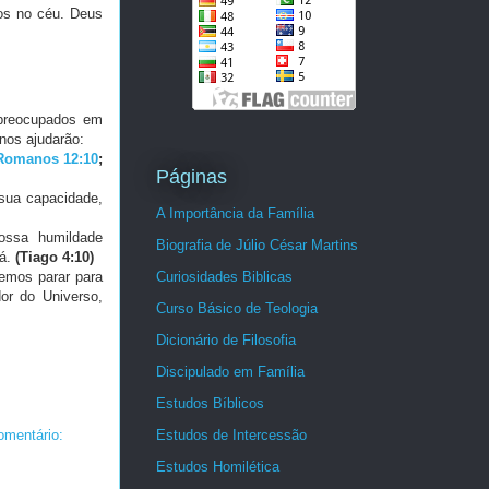
mos no céu. Deus
 preocupados em
nos ajudarão:
Romanos 12:10
;
Páginas
sua capacidade,
A Importância da Família
ossa humildade
Biografia de Júlio César Martins
á.
(Tiago 4:10)
emos parar para
Curiosidades Biblicas
or do Universo,
Curso Básico de Teologia
Dicionário de Filosofia
Discipulado em Família
Estudos Bíblicos
mentário:
Estudos de Intercessão
Estudos Homilética