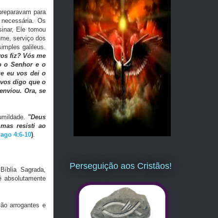
preparavam para
 necessária. Os
sinar, Ele tomou
ume, serviço dos
imples galileus.
os fiz? Vós me
o o Senhor e o
ue eu vos dei o
 vos digo que o
enviou. Ora, se
humildade.
"Deus
 mas resisti ao
iago 4:6-10
)
.
Perseguição aos Cristãos!
Bíblia Sagrada,
é absolutamente
ão arrogantes e