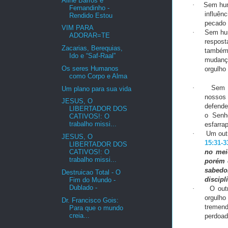
Aline Barros e
·
Sem hum
Fernandinho -
influên
Rendido Estou
pecado 
VIM PARA
·
Sem hum
ADORAR=TE
respost
Zacarias, Berequias,
também
Ido e “Saf-Raal”
mudança
Os seres Humanos
orgulho
como Corpo e Alma
·
Sem h
Um plano para sua vida
nossos
JESUS, O
defende
LIBERTADOR DOS
o Senh
CATIVOS!: O
trabalho missi...
esfarra
·
Um outr
JESUS, O
15:31-3
LIBERTADOR DOS
no mei
CATIVOS!: O
trabalho missi...
porém 
sabedo
Destruicao Total - O
discipl
Fim do Mundo -
Dublado -
·
O out
orgulho
Dr. Francisco Gois:
tremend
Para que o mundo
creia...
perdoa