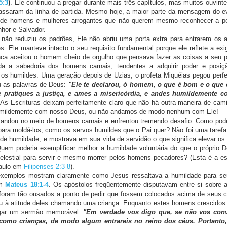
5:3
)
. Ele continuou a pregar durante mais três capítulos, mas muitos ouvint
assaram da linha de partida. Mesmo hoje, a maior parte da mensagem do e
 de homens e mulheres arrogantes que não querem mesmo reconhecer a p
hor e Salvador.
 não reduziu os padrões, Ele não abriu uma porta extra para entrarem os 
s. Ele manteve intacto o seu requisito fundamental porque ele reflete a exi
ca aceitou o homem cheio de orgulho que pensava fazer as coisas a seu p
oda a sabedoria dos homens carnais, tendentes a adquirir poder e posiç
os humildes. Uma geração depois de Uzias, o profeta Miquéias pegou perfe
u as palavras de Deus:
"Ele te declarou, ó homem, o que é bom e o que
e pratiques a justiça, e ames a misericórdia, e andes humildemente 
 As Escrituras deixam perfeitamente claro que não há outra maneira de ca
mildemente com nosso Deus, ou não andamos de modo nenhum com Ele!
 andou no meio de homens carnais e enfrentou tremendo desafio. Como pode
ara moldá-los, como os servos humildes que o Pai quer? Não foi uma tarefa f
de humildade, e mostrava em sua vida de servidão o que significa elevar os
em poderia exemplificar melhor a humildade voluntária do que o próprio D
elestial para servir e mesmo morrer pelos homens pecadores? (Esta é a e
Paulo em
Filipenses 2:3-8
).
exemplos mostram claramente como Jesus ressaltava a humildade para se
em
Mateus 18:1-4
. Os apóstolos freqüentemente disputavam entre si sobre 
foram tão ousados a ponto de pedir que fossem colocados acima de seus co
u à atitude deles chamando uma criança. Enquanto estes homens crescidos
gar um sermão memorável:
"Em verdade vos digo que, se não vos conv
como crianças, de modo algum entrareis no reino dos céus. Portanto