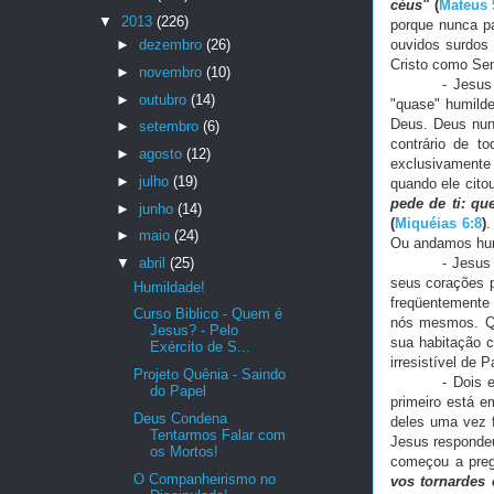
céus"
(
Mateus 
▼
2013
(226)
porque nunca p
►
dezembro
(26)
ouvidos surdos
Cristo como Sen
►
novembro
(10)
- Jesus
►
outubro
(14)
"quase" humilde
Deus. Deus nun
►
setembro
(6)
contrário de t
►
agosto
(12)
exclusivamente 
►
julho
(19)
quando ele cito
pede de ti: qu
►
junho
(14)
(
Miquéias 6:8
)
.
►
maio
(24)
Ou andamos hu
▼
abril
(25)
- Jesus
seus corações p
Humildade!
freqüentemente 
Curso Biblico - Quem é
nós mesmos. Qu
Jesus? - Pelo
sua habitação c
Exército de S...
irresistível de 
Projeto Quênia - Saindo
- Dois 
do Papel
primeiro está 
Deus Condena
deles uma vez 
Tentarmos Falar com
Jesus responde
os Mortos!
começou a pre
O Companheirismo no
vos tornardes 