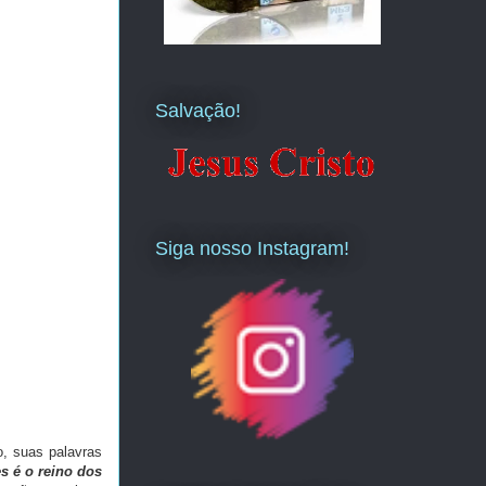
Salvação!
Siga nosso Instagram!
o, suas palavras
s é o reino dos