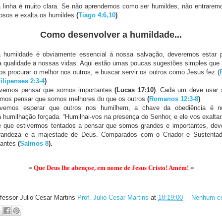
a linha é muito clara. Se não aprendemos como ser humildes, não entrare
lhosos e exalta os humildes
(
Tiago 4:6,10
)
.
Como desenvolver a humildade...
humildade é obviamente essencial à nossa salvação, deveremos estar
a qualidade a nossas vidas. Aqui estão umas poucas sugestões simples que 
 procurar o melhor nos outros, e buscar servir os outros como Jesus fez (
ilipenses 2:3-4
)
.
vemos pensar que somos importantes
(Lucas 17:10)
. Cada um deve usar 
mos pensar que somos melhores do que os outros
(
Romanos 12:3-8
)
.
vemos esperar que outros nos humilhem, a chave da obediência é n
 a humilhação forçada.
“
Humilhai-vos na presença do Senhor, e ele vos exaltar
 que estivermos tentados a pensar que somos grandes e importantes, dev
randeza e a majestade de Deus. Comparados com o Criador e Sustentad
cantes
(
Salmos 8
).
=
Que Deus lhe abençoe, em nome de Jesus Cristo! Amém!
=
fessor Julio Cesar Martins
Prof. Julio Cesar Martins
at
18:19:00
Nenhum co