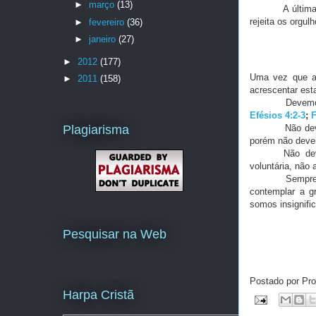
►
março
(13)
A últim
rejeita os orgu
►
fevereiro
(36)
►
janeiro
(27)
►
2012
(177)
Uma vez que a 
►
2011
(158)
acrescentar est
Devemos
Efésios 4:2-3
;
F
Plagiarisma
Não de
porém não deve
Não de
voluntária, não
Sempre
contemplar a g
somos insignifi
Pesquisar na Web
Postado por Pro
Harpa Cristã