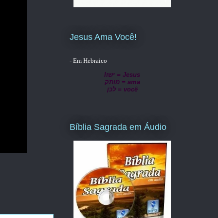
Jesus Ama Você!
- Em Hebraico
lישו = Jesus
מותק = ama
לכן = você
Bíblia Sagrada em Áudio