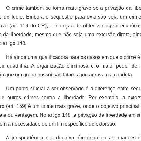
O crime também se torna mais grave se a privação da lib
s de lucro. Embora o sequestro para extorsão seja um crim
ave (art. 159 do CP), a intenção de obter vantagem econômi
o da liberdade, mesmo que não seja uma extorsão direta, aind
 artigo 148.
Há ainda uma qualificadora para os casos em que o crime é 
u quadrilha. A organização criminosa e o maior poder de i
o que um grupo possui são fatores que agravam a conduta.
Um ponto crucial a ser observado é a diferença entre sequ
 e outros crimes contra a liberdade. Por exemplo, a extor
ro (art. 159) é um crime mais grave, onde o objetivo principal
ate ou vantagem. No artigo 148, a privação da liberdade em si
 sem a necessidade de um fim específico de extorsão.
A jurisprudência e a doutrina têm debatido as nuances d