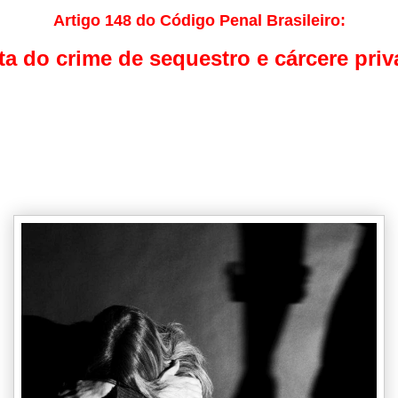
Artigo 148 do Código Penal Brasileiro:
ta do crime de sequestro e cárcere pri