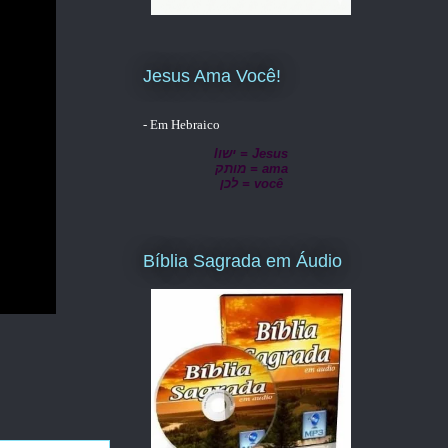
Jesus Ama Você!
- Em Hebraico
lישו = Jesus
מותק = ama
לכן = você
Bíblia Sagrada em Áudio