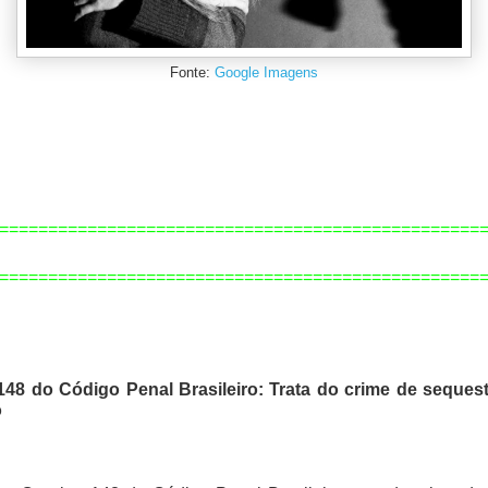
Fonte:
Google Imagens
=================================================
=============================================
====
148 do Código Penal Brasileiro: Trata do crime de sequest
o