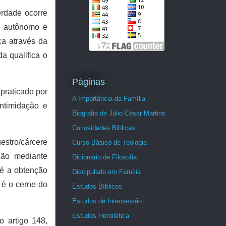
erdade ocorre
e autônomo e
ca através da
a qualifica o
Páginas
praticado por
A Importância da Família
ntimidação e
Biografia de Júlio César Martins
Curiosidades Biblicas
estro/cárcere
Curso Básico de Teologia
são mediante
Dicionário de Filosofia
 é a obtenção
Discipulado em Família
 é o cerne do
Estudos Bíblicos
Estudos de Intercessão
Estudos Homilética
o artigo 148,