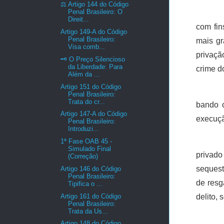
⚖️ Artigo 144 do Código
Penal Brasileiro: O
Direit...
com fin
Artigo 149-A do Código
Penal Brasileiro:
mais gr
Visa comb...
privaçã
🗝️ O Preço Silencioso
da Liberdade: Para
crime do
Além da ...
Artigo 151 do Código
Penal Brasileiro:
Trata do cr...
bando o
Artigo 147-A do Código
execuçã
Penal Brasileiro:
Introduzi...
1ª Fase OAB 45 -
Simulado Final
privado
(Correção)
sequest
Artigo 146 do Código
Penal Brasileiro:
de resg
Tipifica o ...
Artigo 161 do Código
delito,
Penal Brasileiro:
Trata da Us...
Artigo 148 do Código