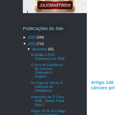
Publicações do Site
►
2026
(349)
▼
2025
(710)
▼
dezembro
(65)
Gratidão a 2025,
Esperança em 2026
O Arco da Existência:
Do Cosmos
Ordenado à
Angústi...
Artigo 148
Do Fogo ao Silício: A
Odisseia da
cárcere pr
Inteligência
Intensivão da 2ª Fase
OAB - Direito Penal -
Aula 1
Artigo 147-B do Código
Penal Brasileiro: