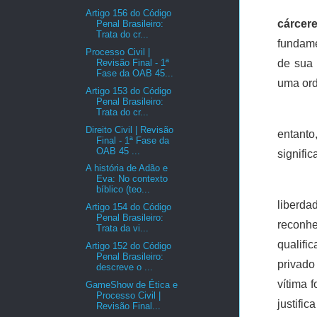
Artigo 156 do Código
cárcer
Penal Brasileiro:
Trata do cr...
fundame
Processo Civil |
Revisão Final - 1ª
de sua 
Fase da OAB 45...
uma ord
Artigo 153 do Código
Penal Brasileiro:
Trata do cr...
Direito Civil | Revisão
entant
Final - 1ª Fase da
OAB 45 ...
signifi
A história de Adão e
Eva: No contexto
bíblico (teo...
liberd
Artigo 154 do Código
Penal Brasileiro:
reconh
Trata da vi...
qualifi
Artigo 152 do Código
Penal Brasileiro:
privado
descreve o ...
vítima 
GameShow de Ética e
Processo Civil |
justifi
Revisão Final...