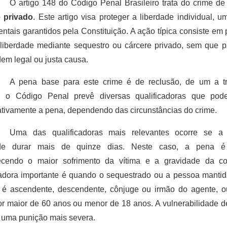
O artigo 148 do Código Penal Brasileiro trata do crime d
e privado
. Este artigo visa proteger a liberdade individual, u
ntais garantidos pela Constituição. A ação típica consiste em 
liberdade mediante sequestro ou cárcere privado, sem que p
em legal ou justa causa.
A pena base para este crime é de reclusão, de um a t
o, o Código Penal prevê diversas qualificadoras que po
cativamente a pena, dependendo das circunstâncias do crime.
Uma das qualificadoras mais relevantes ocorre se a
ade durar mais de quinze dias. Neste caso, a pena é
ecendo o maior sofrimento da vítima e a gravidade da co
cadora importante é quando o sequestrado ou a pessoa manti
 é ascendente, descendente, cônjuge ou irmão do agente, o
for maior de 60 anos ou menor de 18 anos. A vulnerabilidade d
ca uma punição mais severa.