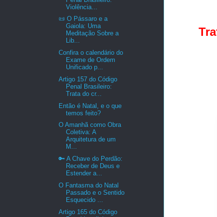
Violência...
📜 O Pássaro e a
Gaiola: Uma
Tra
Meditação Sobre a
Lib...
Confira o calendário do
Exame de Ordem
Unificado p...
Artigo 157 do Código
Penal Brasileiro:
Trata do cr...
Então é Natal, e o que
temos feito?
O Amanhã como Obra
Coletiva: A
Arquitetura de um
M...
🔑 A Chave do Perdão:
Receber de Deus e
Estender a...
O Fantasma do Natal
Passado e o Sentido
Esquecido ...
Artigo 165 do Código