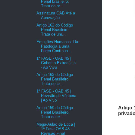
Penal brasileiro:
Trata da pr...
Assinatura OAB Até a
Aprovação
Artigo 162 do Código
Penal Brasileiro:
Trata de um...
Emoções Humanas: Da
Patologia a uma
Força Contínua...
1ª FASE - OAB 45 |
Gabarito Extraoficial
- Ao Vivo
Artigo 163 do Código
Penal Brasileiro:
Trata do cr...
1ª FASE - OAB 45 |
Revisão de Véspera
| Ao Vivo
Artigo 
Artigo 159 do Código
Penal Brasileiro:
privad
Trata do cr...
Mega-Aulão de Ética |
1ª Fase OAB 45 -
Revisão Final