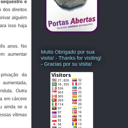
e
sequestro e
m dos direitos
privar alguém
ara isso haja
rês anos. No
Muito Obrigado por sua
dem aumentar
visita! - Thanks for visiting!
- Gracias por su visita!
 privação da
 aumentada,
nduta. Outra
da em cárcere
u ainda se a
essas vítimas