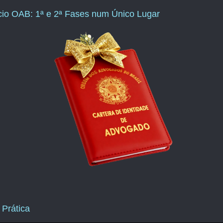
ício OAB: 1ª e 2ª Fases num Único Lugar
 Prática