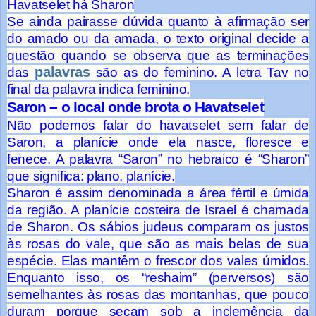
Havatselet há Sharon
Se ainda pairasse dúvida quanto à afirmação ser
do amado ou da amada, o texto original decide a
questão quando se observa que as terminações
palavras
das
são as do feminino. A letra Tav no
final da palavra indica feminino.
Saron – o local onde brota o Havatselet
Não podemos falar do havatselet sem falar de
Saron, a planície onde ela nasce, floresce e
fenece. A palavra “Saron” no hebraico é “Sharon”
que significa: plano, planície.
Sharon é assim denominada a área fértil e úmida
da região. A planície costeira de Israel é chamada
de Sharon. Os sábios judeus comparam os justos
às rosas do vale, que são as mais belas de sua
espécie. Elas mantêm o frescor dos vales úmidos.
Enquanto isso, os “reshaim” (perversos) são
semelhantes às rosas das montanhas, que pouco
duram porque secam sob a inclemência da