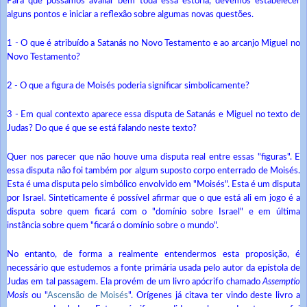
Para que possamos avaliar bem toda essa estória, devemos estabelecer
alguns pontos e iniciar a reflexão sobre algumas novas questões.
1 - O que é atribuído a Satanás no Novo Testamento e ao arcanjo Miguel no
Novo Testamento?
2 - O que a figura de Moisés poderia significar simbolicamente?
3 - Em qual contexto aparece essa disputa de Satanás e Miguel no texto de
Judas? Do que é que se está falando neste texto?
Quer nos parecer que não houve uma disputa real entre essas "figuras". E
essa disputa não foi também por algum suposto corpo enterrado de Moisés.
Esta é uma disputa pelo simbólico envolvido em "Moisés". Esta é um disputa
por Israel. Sinteticamente é possível afirmar que o que está ali em jogo é a
disputa sobre quem ficará com o "domínio sobre Israel" e em última
instância sobre quem "ficará o domínio sobre o mundo".
No entanto, de forma a realmente entendermos esta proposição, é
necessário que estudemos a fonte primária usada pelo autor da epístola de
Judas em tal passagem. Ela provém de um livro apócrifo chamado
Assemptio
Mosis
ou "
Ascensão de Moisés
". Orígenes já citava ter vindo deste livro a