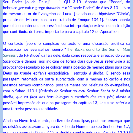
Seu Poder [o de Deus]” – 1 QH 3:10. Aponta que “Poder”, do
hebraico
gevurah
e grego
dunamis
, é o “Grande Poder” de Atos 8,10 – livro
do mesmo autor do Evangelho de Lucas [ sendo que a hipóstase "Glória",
presente em Marcos, consta no tratado de Enoque 104,1]. Flusser aponta
que o hino contendo a expressão dessa interpretação esteve numa tradição
que contribuíra de forma importante para o capítulo 12 de Apocalipse.
O contexto [sobre o complexo contexto e uma discussão prolífica da
elaboração nos evangelhos, sugiro "
The Background to the Son of Man
Sayings
", de F.F.Bruce] da fala dele, dada como resposta, e a reação do Sumo
Sacerdote e demais, nos indicam de forma clara que Jesus referiu-se a si;
provocando escândalo ao se colocar numa posição de mesmo plano para com
Deus na grande epifania escatológica -
sentado à direita
. E sendo essa
passagem retomada da outra supracitada, com a mesma aplicação e nos
mesmos termos (combinando, possivelmente por releitura do evangelista,
com o Salmo 110.1 (
Oráculo do Senhor ao meu Senhor: Senta-te à minha
direita, que eu faça dos teus inimigos o escabelo dos teus pés!
) afasta a
possível impressão de que na passagem do capítulo 13, Jesus se referia a
uma terceira pessoa ou entidade.
Ainda no Novo Testamento, no livro de Apocalipse, podemos enxergar que
os cristãos associavam a figura do Filho do Homem ao seu Senhor. Em 1.7,
essa passagem de Daniel 7.13 é aludida, combinando com Zacarias 12.10 (