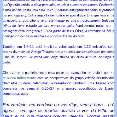
(...)
Erguerão, então, o olhar para mim, aquele a quem traspassaram. Celebrarão
o luto por ele, como pelo filho único. Chorarão amargamente como se pranteia
um primogênico).
Outra importante ilustração apocalítica
: Ei-lo que vem entre
as nuvens e todo olho o verá, até mesmo os que o traspassaram: todas as
tribos da terra estarão de luto por causa dele
. Fundamental notar que a
passagem está integrada a (...)
da parte de Jesus Cristo, a testemunha fiel, o
primogênito dentre os mortos e o príncipe dos reis da terra
.
Também em 1.9-11 está implícito, culminando em 1.13 imiscuído com
textos diversos do Antigo Testamento:
e no meio dos candelabros, um como
Filho de Homem. Ele vestia uma longa túnica, um cinto de ouro lhe cingia o
peito
.
Observe-se o paralelo entre essa parte do evangelho de João [ que
se
relaciona intimamente
com as perspectivas do grupo cristão oriundo dos
chamados “judeus helenistas”, apresentando também uma ligação com
conversos de Samaria] 5.25-27 e o quadro apocalíptico de Daniel
comentadas aqui:
Em verdade, em verdade eu vos digo, vem a hora – e é
agora – em que os mortos ouvirão a voz do Filho de
Deus e os que tiverem ouvido viverão. Porque assim