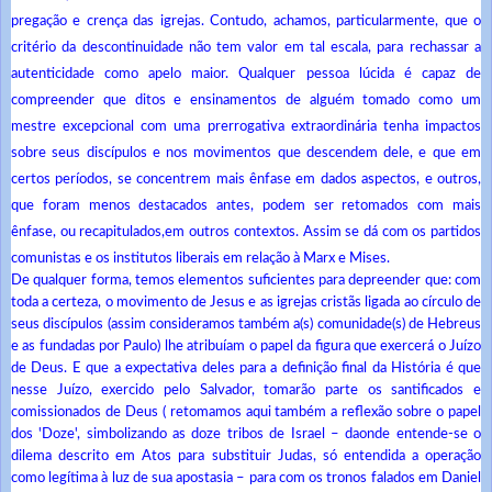
pregação e crença das igrejas. Contudo, achamos, particularmente, que o
critério da descontinuidade não tem valor em tal escala, para rechassar a
autenticidade como apelo maior. Qualquer pessoa lúcida é capaz de
compreender que ditos e ensinamentos de alguém tomado como um
mestre excepcional com uma prerrogativa extraordinária tenha impactos
sobre seus discípulos e nos movimentos que descendem dele, e que em
certos períodos, se concentrem mais ênfase em dados aspectos, e outros,
que foram menos destacados antes, podem ser retomados com mais
ênfase, ou recapitulados,em outros contextos. Assim se dá com os partidos
comunistas e os institutos liberais em relação à Marx e Mises.
De qualquer forma, temos elementos suficientes para depreender que: com
toda a certeza, o movimento de Jesus e as igrejas cristãs ligada ao círculo de
seus discípulos (assim consideramos também a(s) comunidade(s) de Hebreus
e as fundadas por Paulo) lhe atribuíam o papel da figura que exercerá o Juízo
de Deus. E que a expectativa deles para a definição final da História é que
nesse Juízo, exercido pelo Salvador, tomarão parte os santificados e
comissionados de Deus ( retomamos aqui também a reflexão sobre o papel
dos 'Doze', simbolizando as doze tribos de Israel – daonde entende-se o
dilema descrito em Atos para substituir Judas, só entendida a operação
como legítima à luz de sua apostasia – para com os tronos falados em Daniel