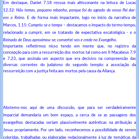
Em destaque, Daniel 7.18 ressoa mais altissonante na leitura de Lucas
12.32:
Não temas, pequeno rebanho, porque foi do agrado de vosso Pai dar-
vos o Reino
.
E de forma mais impactante, logo no início da narrativa de
Marcos, 1.15:
Cumpriu-se o tempo
–
destacamos o impacto do termo tempo,
relacionado a cumprir, em se tratando de expectativa escatológica
-
e o
Reinado de Deus aproximou-se; convertei-vos e crede no Evangelho
.
Importante refletirmos nisso tendo em mente que, no registro da
concepção para com a ressurreição dos mortos tal como em II Macabeus 7.9
e 7.23, que assinala um aspecto que era decisivo na compreensão das
diversas correntes do judaísmo do segundo templo: a associação da
ressurreição com a justiça feita aos mortos pela causa da Aliança.
Abstemo-nos aqui de uma discussão, que para ser verdadeiramente
imparcial demandaria um bom espaço, a cerca de se as passagens dos
evangelhos destacadas seriam plausivelmente autênticas na atribuição a
Jesus propriamente. Por um lado, reconhecemos a possibilidade de serem
coloridas, trabalhadas ou elaboradas redacionalmente à luz de temáticas da