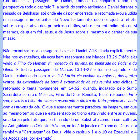
Contudo, essa passagem de Daniel, tomada no conjunto tendo em
perspectiva todo o capítulo 7, a partir do sonho atribuído a Daniel durante o
reinado de Belshasar até onde ele dá por encerrada, é retomada e/ou aludida
em passagens importantes do Novo Testamento, que nos ajuda a refletir
sobre a expectativa dos primeiros cristãos, sobre seu entendimento de si
mesmos, de quem foi Jesus, e de Jesus sobre si mesmo e o caráter de sua
missão.
Não encontramos a passagem-chave de Daniel 7.13 citada explicitamente.
Mas nos evangelhos, ela ecoa bem ressonante em Marcos 13.26
Então, eles
verão o Filho do Homem vir, rodeado de nuvens, na plenitude do Poder e da
Glória
. E toda a passagem de Marcos 13.14-27 retoma o capítulo 7 de
Daniel, culminando com o vs. 27
Então ele enviará os anjos e, dos quatro
ventos, da extremidade da terra à extremidade do céu reunirá seus eleitos
. E
retomado o tema novamente em 14.62, quando, indagado pelo Sumo
Sacerdote se era o Messias, Filho do Deus Bendito, Jesus responde:
Eu o
sou, e vereis o Filho do Homem assentado à direita do Todo-poderoso e vindo
com as nuvens do céu
. O que é aparentemente paradoxal na imagem, em que
ao mesmo tempo que se está sentado no trono está vindo entre as nuvens,
se aclareia pelo fato que, partilhando de um substrato comum com culturas
da Antiguidade no Oriente Próximo, no ideário judaico o "Trono de Deus" era
também a "Carruagem" de Deus [vide o capítulo 1 e o 10 de Ezequiel, o 4
de Apocalipse, por exemplo].