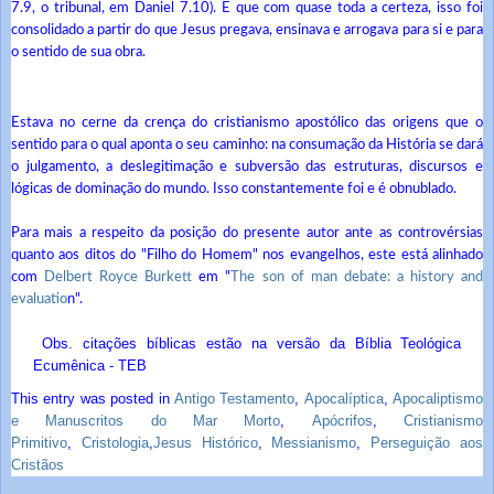
7.9, o tribunal, em Daniel 7.10). E que com quase toda a certeza, isso foi
consolidado a partir do que Jesus pregava, ensinava e arrogava para si e para
o sentido de sua obra.
Estava no cerne da crença do cristianismo apostólico das origens que o
sentido para o qual aponta o seu caminho: na consumação da História se dará
o julgamento, a deslegitimação e subversão das estruturas, discursos e
lógicas de dominação do mundo. Isso constantemente foi e é obnublado.
Para mais a respeito da posição do presente autor ante as controvérsias
quanto aos ditos do "Filho do Homem" nos evangelhos, este está alinhado
com
Delbert Royce Burkett
em "
The son of man debate: a history and
evaluatio
n".
Obs. citações bíblicas estão na versão da Bíblia Teológica
Ecumênica - TEB
This entry was posted in
Antigo Testamento
,
Apocalíptica
,
Apocaliptismo
e Manuscritos do Mar Morto
,
Apócrifos
,
Cristianismo
Primitivo
,
Cristologia
,
Jesus Histórico
,
Messianismo
,
Perseguição aos
Cristãos