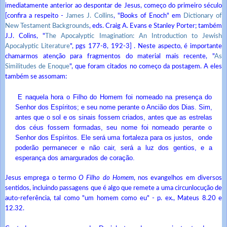
imediatamente anterior ao despontar de Jesus, começo do primeiro século
[confira a respeito -
James J. Collins
, "Books of Enoch" em
Dictionary of
New Testament Backgrounds
, eds. Craig A. Evans e Stanley Porter; também
J.J. Colins, "
The Apocalyptic Imagination: An Introduction to Jewish
Apocalyptic Literature
", pgs 177-8, 192-3] . Neste aspecto, é importante
chamarmos atenção para fragmentos do material mais recente, "
As
Similitudes de Enoque
", que foram citados no começo da postagem. A eles
também se assomam:
E naquela hora o Filho do Homem foi nomeado na presença do
Senhor dos Espíritos; e seu nome perante o Ancião dos Dias. Sim,
antes que o sol e os sinais fossem criados, antes que as estrelas
dos céus fossem formadas, seu nome foi nomeado perante o
Senhor dos Espíritos. Ele será uma fortaleza para os justos, onde
poderão permanecer e não cair, será a luz dos gentios, e a
esperança dos amargurados de coração.
Jesus emprega o termo
O Filho do Homem
, nos evangelhos em diversos
sentidos, incluindo passagens que é algo que remete a uma circunlocução de
auto-referência, tal como "um homem como eu" - p. ex., Mateus 8.20 e
12.32.