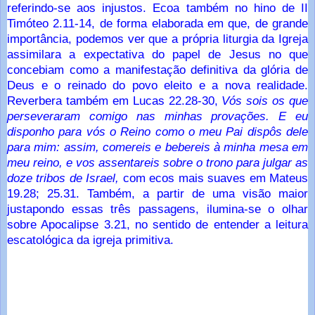
referindo-se aos injustos. Ecoa também no hino de II
Timóteo 2.11-14, de forma elaborada em que, de grande
importância, podemos ver que a própria liturgia da Igreja
assimilara a expectativa do papel de Jesus no que
concebiam como a manifestação definitiva da glória de
Deus e o reinado do povo eleito e a nova realidade.
Reverbera também em Lucas 22.28-30,
Vós sois os que
perseveraram comigo nas minhas provações. E eu
disponho para vós o Reino como o meu Pai dispôs dele
para mim: assim, comereis e bebereis à minha mesa em
meu reino, e vos assentareis sobre o trono para julgar as
doze tribos de Israel
,
com ecos mais suaves em Mateus
19.28; 25.31. Também, a partir de uma visão maior
justapondo essas três passagens, ilumina-se o olhar
sobre Apocalipse 3.21, no sentido de entender a leitura
escatológica da igreja primitiva.