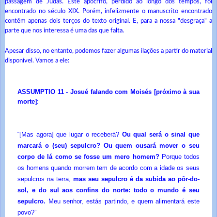
passagem de Judas. Este apócrifo, perdido ao longo dos tempos, foi
encontrado no século XIX. Porém, infelizmente o manuscrito encontrado
contêm apenas dois terços do texto original. E, para a nossa "desgraça" a
parte que nos interessa é uma das que falta.
Apesar disso, no entanto, podemos fazer algumas ilações a partir do material
disponível. Vamos a ele:
ASSUMPTIO 11 - Josué falando com Moisés [próximo à sua
morte]
:
“[Mas agora] que lugar o receberá?
Ou qual será o sinal que
marcará o (seu) sepulcro? Ou quem ousará mover o seu
corpo de lá como se fosse um mero homem?
Porque todos
os homens quando morrem tem de acordo com a idade os seus
sepulcros na terra;
mas seu sepulcro é da subida ao pôr-do-
sol, e do sul aos confins do norte: todo o mundo é seu
sepulcro.
Meu senhor, estás partindo, e quem alimentará este
povo?”