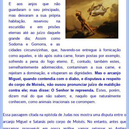
E aos anjos que não
guardaram o seu principado,
mas deixaram a sua própria
habitação, reservou na
escuridão e em prisões
eternas até ao juízo daquele
grande dia; Assim como
Sodoma e Gomorra, e as
cidades circunvizinhas, que, havendo-se entregue à fornicação
como aqueles, e ido após outra carne, foram postas por exemplo,
sofrendo a pena do fogo eterno. E, contudo, também estes,
semelhantemente adormecidos, contaminam a sua carne, e
rejeitam a dominação, e vituperam as dignidades.
Mas o arcanjo
Miguel, quando contendia com o diabo, e disputava a respeito
do corpo de Moisés, não ousou pronunciar juízo de maldição
contra ele; mas disse: O Senhor te repreenda.
Estes, porém,
dizem mal do que não sabem; e, naquilo que naturalmente
conhecem, como animais irracionais se corrompem.
Essa passagem citada na epístola de Judas nos mostra uma disputa entre o
arcanjo Miguel e Satanás pelo corpo de Moisés. No entanto, antes que
possamos prosseguir em nossa análise, vamos retornar ao Antigo