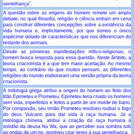
semelhança".
A questão sobre as origens do homem remete um amplo
debate, no qual filosofia, religião e ciência entram em cena
para construir diferentes concepções sobre a existência da
vida humana e, implicitamente, por que somos o único
espécime dotado de características que nos diferenciam do
restante dos animais.
Desde as primeiras manifestações mítico-religiosas, o
homem busca resposta para essa questão. Neste âmbito, a
teoria criacionista é a que tem maior aceitação. Ao mesmo
tempo, ao contrário do que muitos pensam, as diferentes
religiões do mundo elaboraram uma versão própria da teoria
criacionista.
A mitologia grega atribui a origem do homem ao feito dos
titãs Epimeteu e Prometeu. Epimeteu teria criado os homens
sem vida, imperfeitos e feitos a partir de um molde de barro.
Por compaixão, seu irmão Prometeu resolveu roubar o fogo
do deus Vulcano para dar vida à raça humana. Já a
mitologia chinesa, atribui a criação da raça humana à
solidão da deusa Nu Wa, que ao perceber sua sombra sob
as ondas de um rio, resolveu criar seres à sua semelhança.