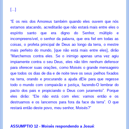
[...]
“E os reis dos Amoreus também quando eles ouvem que nós
estamos atacando, acreditarão que não estará mais entre eles o
espírito santo que era digno do Senhor, múltiplo e
incompreensível, o senhor da palavra, que era fiel em todas as
coisas, o profeta principal de Deus ao longo da terra, o mestre
mais perfeito do mundo, [que não está mais entre eles], dirão
“Marchemos contra eles. Se o inimigo apenas uma vez agiu
impiamente contra o seu Deus, eles não têm nenhum defensor
para oferecer suas orações, como Moisés o grande mensageiro
que todos os dias de dia e de noite teve os seus joelhos fixados
na terra, orando e procurando a ajuda dEle para que regesse
todo o mundo com compaixão e justiça, fazendo-O lembrar do
pacto dos pais e propiciando o Deus com juramento”. Porque
eles dirão: “Ele não está com eles: vamos então e os
destruamos e os lancemos para fora da face da terra”. O que
restará então deste povo, meu senhor, Moisés?”
ASSUMPTIO 12 - Moisés respondendo a Josué
: