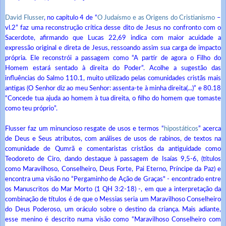
David Flusser
, no capítulo 4 de “
O Judaísmo e as Origens do Cristianismo
–
vl.2” faz uma reconstrução crítica desse dito de Jesus no confronto com o
Sacerdote, afirmando que Lucas 22,69 indica com maior acuidade a
expressão original e direta de Jesus, ressoando assim sua carga de impacto
própria. Ele reconstrói a passagem como “A partir de agora o Filho do
Homem estará sentado à direita do Poder”. Acolhe a sugestão das
influências do Salmo 110.1, muito utilizado pelas comunidades cristãs mais
antigas (O Senhor diz ao meu Senhor: assenta-te à minha direita(...)” e 80.18
“Concede tua ajuda ao homem à tua direita, o filho do homem que tomaste
como teu próprio”.
Flusser faz um minuncioso resgate de usos e termos “
hipostáticos
” acerca
de Deus e Seus atributos, com análises de usos de rabinos, de textos na
comunidade de Qumrã e comentaristas cristãos da antiguidade como
Teodoreto de Ciro, dando destaque à passagem de Isaías 9,5-6, (títulos
como Maravilhoso, Conselheiro, Deus Forte, Pai Eterno, Príncipe da Paz) e
encontra uma visão no “Pergaminho de Ação de Graças" - encontrado entre
os Manuscritos do Mar Morto (1 QH 3:2-18) -, em que a interpretação da
combinação de títulos é de que o Messias seria um Maravilhoso Conselheiro
do Deus Poderoso, um oráculo sobre o destino da criança. Mais adiante,
esse menino é descrito numa visão como “Maravilhoso Conselheiro com