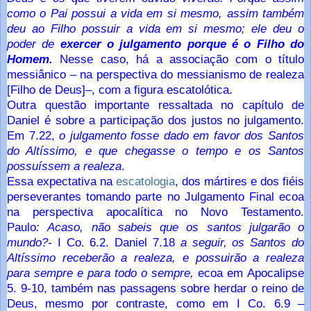
como o Pai possui a vida em si mesmo, assim também
deu ao Filho possuir a vida em si mesmo; ele deu o
poder de
exercer o julgamento porque é o Filho do
Homem.
Nesse caso, há a associação com o título
messiânico – na perspectiva do messianismo de realeza
[Filho de Deus]–, com a figura escatolótica.
Outra questão importante ressaltada no capítulo de
Daniel é sobre a participação dos justos no julgamento.
Em 7.22,
o julgamento fosse dado em fav
or dos Santos
do Altíssimo, e que chegasse o tempo e os Santos
possuíssem a realeza
.
Essa expectativa na
escatologia
, dos mártires e dos fiéis
perseverantes tomando parte no Julgamento Final ecoa
na perspectiva apocalítica no Novo Testamento.
Paulo
:
Acaso, não sabeis que os santos julgarão o
mundo?
-
I Co. 6.2.
Daniel 7.18
a seguir, os Santos do
Altíssimo receberão a realeza, e possuirão a realeza
para sempre e para todo o sempre
,
ecoa em
Apocalipse
5. 9-10, também nas passagens sobre herdar o reino de
Deus, mesmo por contraste, como em I Co. 6.9 –