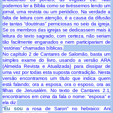
podemos ler a Bíblia como se tivéssemos lendo um
jornal, uma revista ou um periódico. Na verdade a
falta de leitura com atenção, é a causa da difusão
de tantas “doutrinas” perniciosas no seio da igreja.
Se os membros das igrejas se dedicassem mais à
leitura do texto sagrado, com certeza, não seriam
tão facilmente enganados e nem participariam de
“estórias” chamadas bíblicas.
No capítulo 2 de Cantares de Salomão, basta um
simples exame do livro, usando a versão ARA
(Almeida Revista e Atualizada) para dissipar de
uma vez por todas esta suposta contradição. Nesta
versão encontramos um título que indica quem
está falando; ora a esposa, ora o esposo, ora as
filhas de Jerusalém. No texto de Cantares 2.1,
encontramos em cima da fala o nome: “esposa” e
ela diz:
Eu sou
“
a rosa de Saron” no hebraico: Ani