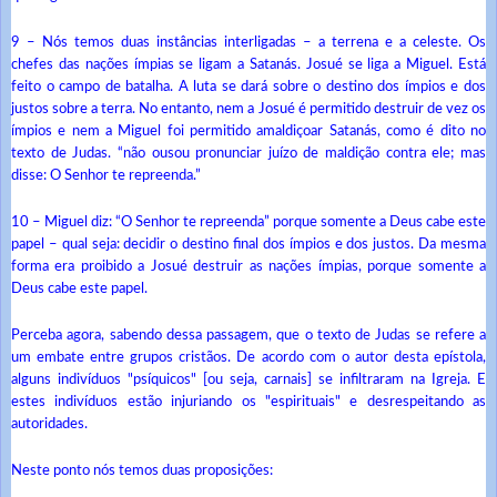
9 – Nós temos duas instâncias interligadas – a terrena e a celeste. Os
chefes das nações ímpias se ligam a Satanás. Josué se liga a Miguel. Está
feito o campo de batalha. A luta se dará sobre o destino dos ímpios e dos
justos sobre a terra. No entanto, nem a Josué é permitido destruir de vez os
ímpios e nem a Miguel foi permitido amaldiçoar Satanás, como é dito no
texto de Judas. “não ousou pronunciar juízo de maldição contra ele; mas
disse: O Senhor te repreenda.”
10 – Miguel diz: “O Senhor te repreenda” porque somente a Deus cabe este
papel – qual seja: decidir o destino final dos ímpios e dos justos. Da mesma
forma era proibido a Josué destruir as nações ímpias, porque somente a
Deus cabe este papel.
Perceba agora, sabendo dessa passagem, que o texto de Judas se refere a
um embate entre grupos cristãos. De acordo com o autor desta epístola,
alguns indivíduos "psíquicos" [ou seja, carnais] se infiltraram na Igreja. E
estes indivíduos estão injuriando os "espirituais" e desrespeitando as
autoridades.
Neste ponto nós temos duas proposições: