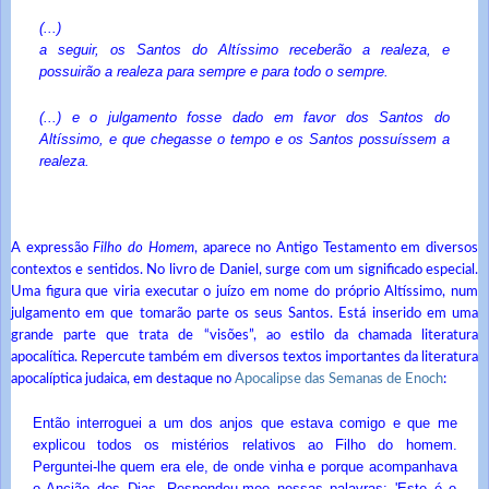
(...)
a seguir, os Santos do Altíssimo receberão a realeza, e
possuirão a realeza para sempre e para todo o sempre.
(...) e o julgamento fosse dado em favor dos Santos do
Altíssimo, e que chegasse o tempo e os Santos possuíssem a
realeza.
A expressão
Filho do Homem
, aparece no Antigo Testamento em diversos
contextos e sentidos. No livro de Daniel, surge com um significado especial.
Uma figura que viria executar o juízo em nome do próprio Altíssimo, num
julgamento em que tomarão parte os seus Santos. Está inserido em uma
grande parte que trata de “visões”, ao estilo da chamada literatura
apocalítica. Repercute também em diversos textos importantes da literatura
apocalíptica judaica, em destaque no
Apocalipse das Semanas de Enoch
:
Então interroguei a um dos anjos que estava comigo e que me
explicou todos os mistérios relativos ao Filho do homem.
Perguntei-lhe quem era ele, de onde vinha e porque acompanhava
o Ancião dos Dias. Respondeu-meo nessas palavras: 'Este é o