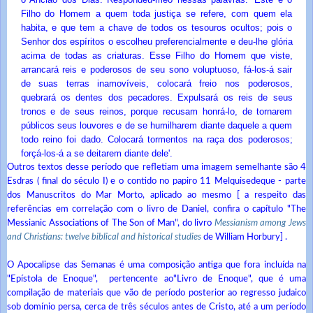
Filho do Homem a quem toda justiça se refere, com quem ela
habita, e que tem a chave de todos os tesouros ocultos; pois o
Senhor dos espíritos o escolheu preferencialmente e deu-lhe glória
acima de todas as criaturas. Esse Filho do Homem que viste,
arrancará reis e poderosos de seu sono voluptuoso, fá-los-á sair
de suas terras inamovíveis, colocará freio nos poderosos,
quebrará os dentes dos pecadores. Expulsará os reis de seus
tronos e de seus reinos, porque recusam honrá-lo, de tornarem
públicos seus louvores e de se humilharem diante daquele a quem
todo reino foi dado. Colocará tormentos na raça dos poderosos;
forçá-los-á a se deitarem diante dele'.
Outros textos desse período que refletiam uma imagem semelhante são 4
Esdras ( final do século I) e o contido no papiro 11 Melquisedeque - parte
dos Manuscritos do Mar Morto, aplicado ao mesmo [ a respeito das
referências em correlação com o livro de Daniel, confira o capítulo "The
Messianic Associations of The Son of Man", do livro
Messianism among Jews
and Christians: twelve biblical and historical studies
de William Horbury] .
O Apocalipse das Semanas é uma composição antiga que fora incluída na
"Epístola de Enoque", pertencente ao"Livro de Enoque", que é uma
compilação de materiais que vão de período posterior ao regresso judaico
sob domínio persa, cerca de três séculos antes de Cristo, até a um período