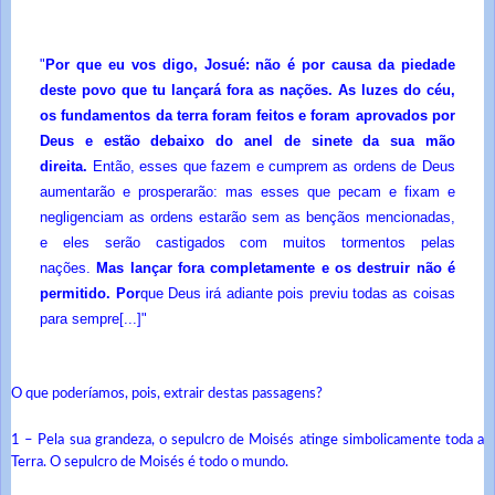
"
Por que eu vos digo, Josué: não é por causa da piedade
deste povo que tu lançará fora as nações. As luzes do céu,
os fundamentos da terra foram feitos e foram aprovados por
Deus e estão debaixo do anel de sinete da sua mão
direita.
Então, esses que fazem e cumprem as ordens de Deus
aumentarão e prosperarão: mas esses que pecam e fixam e
negligenciam as ordens estarão sem as bençãos mencionadas,
e eles serão castigados com muitos tormentos pelas
nações.
Mas lançar fora completamente e os destruir não é
permitido. Por
que Deus irá adiante pois previu todas as coisas
para sempre[...]"
O que poderíamos, pois, extrair destas passagens?
1 – Pela sua grandeza, o sepulcro de Moisés atinge simbolicamente toda a
Terra. O sepulcro de Moisés é todo o mundo.