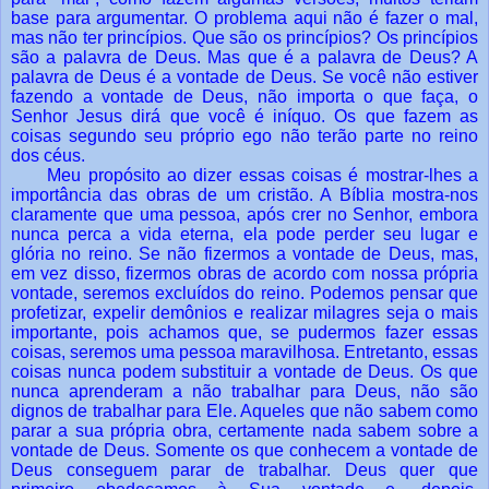
base para argumentar. O problema aqui não é fazer o mal,
mas não ter princípios. Que são os princípios? Os princípios
são a palavra de Deus. Mas que é a palavra de Deus? A
palavra de Deus é a vontade de Deus. Se você não estiver
fazendo a vontade de Deus, não importa o que faça, o
Senhor Jesus dirá que você é iníquo. Os que fazem as
coisas segundo seu próprio ego não terão parte no reino
dos céus.
Meu propósito ao dizer essas coisas é mostrar-lhes a
importância das obras de um cristão. A Bíblia mostra-nos
claramente que uma pessoa, após crer no Senhor, embora
nunca perca a vida eterna, ela pode perder seu lugar e
glória no reino. Se não fizermos a vontade de Deus, mas,
em vez disso, fizermos obras de acordo com nossa própria
vontade, seremos excluídos do reino. Podemos pensar que
profetizar, expelir demônios e realizar milagres seja o mais
importante, pois achamos que, se pudermos fazer essas
coisas, seremos uma pessoa maravilhosa. Entretanto, essas
coisas nunca podem substituir a vontade de Deus. Os que
nunca aprenderam a não trabalhar para Deus, não são
dignos de trabalhar para Ele. Aqueles que não sabem como
parar a sua própria obra, certamente nada sabem sobre a
vontade de Deus. Somente os que conhecem a vontade de
Deus conseguem parar de trabalhar. Deus quer que