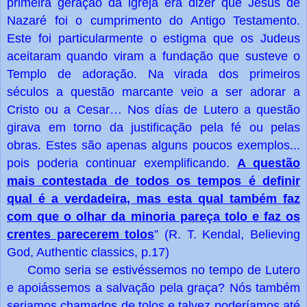
primeira geração da igreja era dizer que Jesus de
Nazaré foi o cumprimento do Antigo Testamento.
Este foi particularmente o estigma que os Judeus
aceitaram quando viram a fundação que susteve o
Templo de adoração. Na virada dos primeiros
séculos a questão marcante veio a ser adorar a
Cristo ou a Cesar… Nos días de Lutero a questão
girava em torno da justificação pela fé ou pelas
obras. Estes são apenas alguns poucos exemplos...
A questão
pois poderia continuar exemplificando.
mais contestada de todos os tempos é definir
qual é a verdadeira, mas esta qual também faz
com que o olhar da minoria pareça tolo e faz os
crentes parecerem tolos
” (R. T. Kendal, Believing
God, Authentic classics, p.17)
Como seria se estivéssemos no tempo de Lutero
e apoiássemos a salvação pela graça? Nós também
seriamos chamados de tolos e talvez poderíamos até