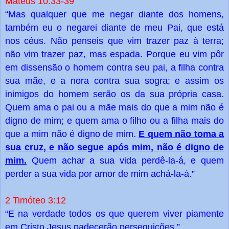
Mateus 10:33-39
“Mas qualquer que me negar diante dos homens,
também eu o negarei diante de meu Pai, que está
nos céus. Não penseis que vim trazer paz à terra;
não vim trazer paz, mas espada. Porque eu vim pôr
em dissensão o homem contra seu pai, a filha contra
sua mãe, e a nora contra sua sogra; e assim os
inimigos do homem serão os da sua própria casa.
Quem ama o pai ou a mãe mais do que a mim não é
digno de mim; e quem ama o filho ou a filha mais do
E quem não toma a
que a mim não é digno de mim.
sua cruz, e não segue após mim, não é digno de
mim.
Quem achar a sua vida perdê-la-á, e quem
perder a sua vida por amor de mim achá-la-á.”
2 Timóteo 3:12
“E na verdade todos os que querem viver piamente
em Cristo Jesus padecerão perseguições.”