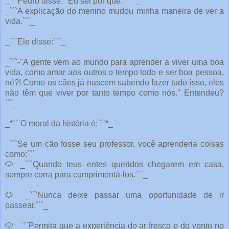
_```Pedro disse: "Eu sei por quê." ```_
_```A explicação do menino mudou minha maneira de ver a
vida.```_
_```Ele disse:```_
_```-''A gente vem ao mundo para aprender a viver uma boa
vida, como amar aos outros o tempo todo e ser boa pessoa,
né?! Como os cães já nascem sabendo fazer tudo isso, eles
não têm que viver por tanto tempo como nós.'' Entendeu?
```_
_*```O moral da história é:```*_
_```Se um cão fosse seu professor, você aprenderia coisas
como:```
🐶
_```Quando teus entes queridos chegarem em casa,
sempre corra para cumprimentá-los.```_
🐶
_```Nunca deixe passar uma oportunidade de ir
passear.```_
🐶
_```Permita que a experiência do ar fresco e do vento no