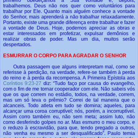
primeiro obedeçamos à Sua vontade e, depois,
trabalhemos. Deus não nos quer como voluntários para
trabalhar por Ele. Quanto mais alguém conhece a vontade
do Senhor, mais aprenderá a não trabalhar relaxadamente.
Portanto, existe uma grande diferença entre trabalhar e fazer
a vontade de Deus. Hoje, podemos apreciar as obras e
estar interessados em profetizar, expulsar demônios e
realizar obras de poder. Mas um dia, muitos serão
despertados.
ESMURRAR O CORPO PARA AGRADAR O SENHOR
Outra passagem que alguns interpretam mal, como se
referisse à perdição, na verdade, refere-se também à perda
do reino e à perda da recompensa. A Primeira Epístola aos
Coríntios 9:23-27
diz: “Tudo faço por causa do evangelho,
com o fim de me tornar cooperador com ele. Não sabeis vós
que os que correm no estádio, todos, na verdade, correm,
mas um só leva o prêmio? Correi de tal maneira que o
alcanceis. Todo atleta em tudo se domina; aqueles, para
alcançar uma coroa corruptível; nós, porém, a incorruptível.
Assim corro também eu, não sem meta; assim luto, não
como desferindo golpes no ar. Mas esmurro o meu corpo, e
o reduzo à escravidão, para que, tendo pregado a outros,
não venha eu mesmo a ser desqualificado”. Paulo temia