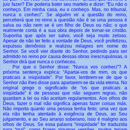
juiz fazer? Ele poderia bater seu martelo e dizer: “Eu não o
conheço. Em minha casa, eu o conheço. Mas, no tribunal,
nunca o conheci”. Se alguém vir a questão do reino,
perceberá que no reino a questão não é se uma pessoa é
salva ou não nem se é um filho de Deus ou não; o que
realmente conta é a sua obra depois de tornar-se cristão.
Suponha que após ser salvo, você seja muito zeloso.
Apesar de não ter feito a vontade de Deus, você profetizou,
expulsou demônios e realizou milagres em nome do
Senhor. Se você vier diante do Senhor, pedindo para ser
admitido no reino por causa dessas obras inescrupulosas, o
Senhor dirá que nunca o conheceu.
Por que o Senhor disse: “Nunca vos conheci”? A
próxima sentença explica: “Apartai-vos de mim, os que
praticais a iniqüidade”. Por favor, lembrem-se de que o
Senhor não lhes disse para apartarem-se da vida eterna. No
original grego o significado de “os que praticais a
iniqüidade” é de pessoas que não seguem regras, não
guardam a lei ou não aceitam regulamentos. Aos olhos de
Deus, fazer o mal não significa apenas fazer coisas más.
Não importa quanto uma pessoa tenha feito; uma vez que
ela não tenha atentado à exigência de Deus, ao Seu
julgamento, e ao Seu arranjo soberano, isso é maligno aos
olhos de Deus. Se essa palavra “iniqüidade” for traduzida
para “mal”, como fazem algumas versões, muitos teriam