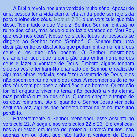
A Bíblia revela-nos uma verdade muito séria. Apesar de
uma pessoa ter a vida eterna, ela ainda pode ser rejeitada
para o reino dos céus.
Mateus 7:21
é um versículo que fala
disso: “Nem todo o que Me diz: Senhor, Senhor! entrará no
reino dos céus, mas aquele que faz a vontade de Meu Pai,
que está nos céus”. Nesse versículo, todas as pessoas se
dirigem ao Senhor como “Senhor”. O Senhor fará uma
distinção entre os discípulos que podem entrar no reino dos
céus e os que não podem. O Senhor mostra-nos
claramente, aqui, que a condição para entrar no reino dos
céus é fazer a vontade de Deus. Embora alguns tenham
sido salvos e tenham-No chamado de Senhor, e realizado
algumas obras, todavia, sem fazer a vontade de Deus, eles
não podem entrar no reino dos céus. A recompensa do reino
dos céus tem por base a obediência do homem. Quem não
for fiel enquanto viver na terra, não perderá a vida eterna,
mas perderá o reino dos céus. Quando chegar o tempo de
os céus reinarem, isto é, quando o Senhor Jesus vier pela
segunda vez, alguns não poderão entrar no reino, mas irão
perdê-lo.
Primeiramente o Senhor mencionou esse assunto no
versículo 21. A seguir, nos versículos 22 e 23, Ele explicou-
nos a questão em forma de profecia. Haverá muitos, não
apenas um ou dois, que não farão a vontade de Deus.