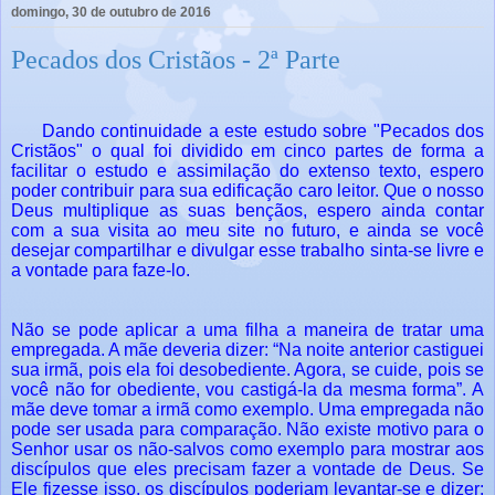
domingo, 30 de outubro de 2016
Pecados dos Cristãos - 2ª Parte
Dando continuidade a este estudo sobre "Pecados dos
Cristãos" o qual foi dividido em cinco partes de forma a
facilitar o estudo e assimilação do extenso texto, espero
poder contribuir para sua edificação caro leitor. Que o nosso
Deus multiplique as suas bençãos, espero ainda
contar
com
a sua visita ao meu site no futuro, e ainda se você
desejar compartilhar e divulgar esse trabalho sinta-se livre e
a vontade para faze-lo.
Não se pode aplicar a uma filha a maneira de tratar uma
empregada. A mãe deveria dizer: “Na noite anterior castiguei
sua irmã, pois ela foi desobediente. Agora, se cuide, pois se
você não for obediente, vou castigá-la da mesma forma”. A
mãe deve tomar a irmã como exemplo. Uma empregada não
pode ser usada para comparação. Não existe motivo para o
Senhor usar os não-salvos como exemplo para mostrar aos
discípulos que eles precisam fazer a vontade de Deus. Se
Ele fizesse isso, os discípulos poderiam levantar-se e dizer: