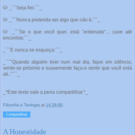
🐶
_```Seja fiel.```_
🐶
_```Nunca pretenda ser algo que não é.```_
🐶
_```Se o que você quer, está "enterrado"... cave até
encontrar.```_
_```E nunca se esqueça:```_
_```"Quando alguém tiver num mal dia, fique em silêncio,
sente-se próximo e suavemente faça-o sentir que você está
ali.."```_
_*Este texto vale a pena compartilhar.*_
Filosofia e Teologia
at
14:28:00
Compartilhar
A Honestidade