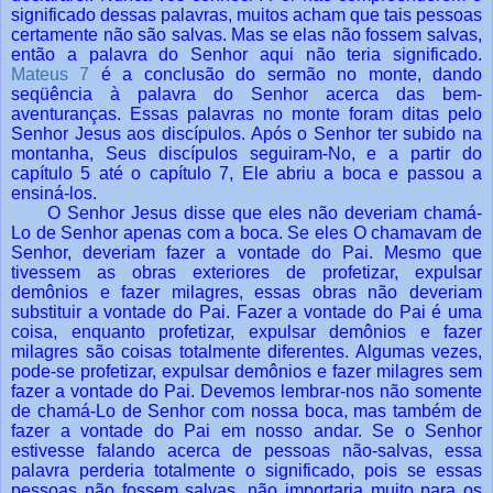
significado dessas palavras, muitos acham que tais pessoas
certamente não são salvas. Mas se elas não fossem salvas,
então a palavra do Senhor aqui não teria significado.
Mateus 7
é a conclusão do sermão no monte, dando
seqüência à palavra do Senhor acerca das bem-
aventuranças. Essas palavras no monte foram ditas pelo
Senhor Jesus aos discípulos. Após o Senhor ter subido na
montanha, Seus discípulos seguiram-No, e a partir do
capítulo 5 até o capítulo 7, Ele abriu a boca e passou a
ensiná-los.
O Senhor Jesus disse que eles não deveriam chamá-
Lo de Senhor apenas com a boca. Se eles O chamavam de
Senhor, deveriam fazer a vontade do Pai. Mesmo que
tivessem as obras exteriores de profetizar, expulsar
demônios e fazer milagres, essas obras não deveriam
substituir a vontade do Pai. Fazer a vontade do Pai é uma
coisa, enquanto profetizar, expulsar demônios e fazer
milagres são coisas totalmente diferentes. Algumas vezes,
pode-se profetizar, expulsar demônios e fazer milagres sem
fazer a vontade do Pai. Devemos lembrar-nos não somente
de chamá-Lo de Senhor com nossa boca, mas também de
fazer a vontade do Pai em nosso andar. Se o Senhor
estivesse falando acerca de pessoas não-salvas, essa
palavra perderia totalmente o significado, pois se essas
pessoas não fossem salvas, não importaria muito para os