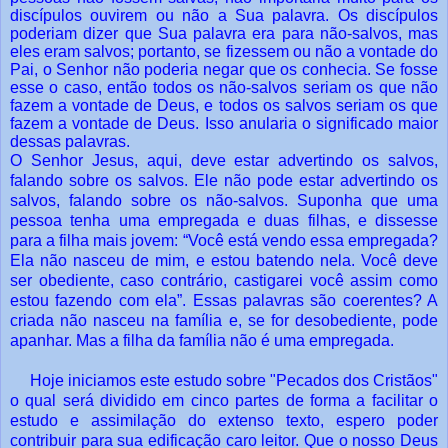
discípulos ouvirem ou não a Sua palavra. Os discípulos
poderiam dizer que Sua palavra era para não-salvos, mas
eles eram salvos; portanto, se fizessem ou não a vontade do
Pai, o Senhor não poderia negar que os conhecia. Se fosse
esse o caso, então todos os não-salvos seriam os que não
fazem a vontade de Deus, e todos os salvos seriam os que
fazem a vontade de Deus. Isso anularia o significado maior
dessas palavras.
O Senhor Jesus, aqui, deve estar advertindo os salvos,
falando sobre os salvos. Ele não pode estar advertindo os
salvos, falando sobre os não-salvos. Suponha que uma
pessoa tenha uma empregada e duas filhas, e dissesse
para a filha mais jovem: “Você está vendo essa empregada?
Ela não nasceu de mim, e estou batendo nela. Você deve
ser obediente, caso contrário, castigarei você assim como
estou fazendo com ela”. Essas palavras são coerentes? A
criada não nasceu na família e, se for desobediente, pode
apanhar. Mas a filha da família não é uma empregada.
Hoje iniciamos este estudo sobre "Pecados dos Cristãos"
o qual será dividido em cinco partes de forma a facilitar o
estudo e assimilação do extenso texto, espero poder
contribuir para sua edificação caro leitor. Que o nosso Deus