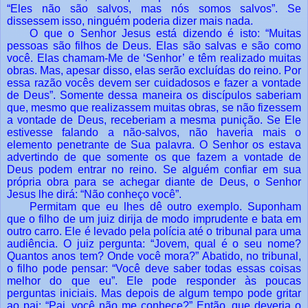
“Eles não são salvos, mas nós somos salvos”. Se
dissessem isso, ninguém poderia dizer mais nada.
O que o Senhor Jesus está dizendo é isto: “Muitas
pessoas são filhos de Deus. Elas são salvas e são como
você. Elas chamam-Me de ‘Senhor’ e têm realizado muitas
obras. Mas, apesar disso, elas serão excluídas do reino. Por
essa razão vocês devem ser cuidadosos e fazer a vontade
de Deus”. Somente dessa maneira os discípulos saberiam
que, mesmo que realizassem muitas obras, se não fizessem
a vontade de Deus, receberiam a mesma punição. Se Ele
estivesse falando a não-salvos, não haveria mais o
elemento penetrante de Sua palavra. O Senhor os estava
advertindo de que somente os que fazem a vontade de
Deus podem entrar no reino. Se alguém confiar em sua
própria obra para se achegar diante de Deus, o Senhor
Jesus lhe dirá: “Não conheço você”.
Permitam que eu lhes dê outro exemplo. Suponham
que o filho de um juiz dirija de modo imprudente e bata em
outro carro. Ele é levado pela polícia até o tribunal para uma
audiência. O juiz pergunta: “Jovem, qual é o seu nome?
Quantos anos tem? Onde você mora?” Abatido, no tribunal,
o filho pode pensar: “Você deve saber todas essas coisas
melhor do que eu”. Ele pode responder às poucas
perguntas iniciais. Mas depois de algum tempo pode gritar
ao pai: “Pai, você não me conhece?” Então, que deveria o