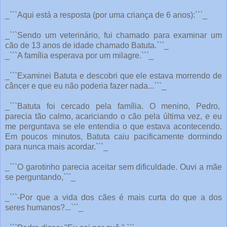
_```Aqui está a resposta (por uma criança de 6 anos):```_
_```Sendo um veterinário, fui chamado para examinar um
cão de 13 anos de idade chamado Batuta.```_
_```A família esperava por um milagre.```_
_```Examinei Batuta e descobri que ele estava morrendo de
câncer e que eu não poderia fazer nada...```_
_```Batuta foi cercado pela família. O menino, Pedro,
parecia tão calmo, acariciando o cão pela última vez, e eu
me perguntava se ele entendia o que estava acontecendo.
Em poucos minutos, Batuta caiu pacificamente dormindo
para nunca mais acordar.```_
_```O garotinho parecia aceitar sem dificuldade. Ouvi a mãe
se perguntando,```_
_```-Por que a vida dos cães é mais curta do que a dos
seres humanos?...```_