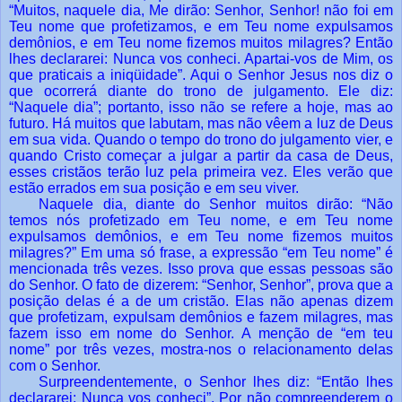
“Muitos, naquele dia, Me dirão: Senhor, Senhor! não foi em
Teu nome que profetizamos, e em Teu nome expulsamos
demônios, e em Teu nome fizemos muitos milagres? Então
lhes declararei: Nunca vos conheci. Apartai-vos de Mim, os
que praticais a iniqüidade”. Aqui o Senhor Jesus nos diz o
que ocorrerá diante do trono de julgamento. Ele diz:
“Naquele dia”; portanto, isso não se refere a hoje, mas ao
futuro. Há muitos que labutam, mas não vêem a luz de Deus
em sua vida. Quando o tempo do trono do julgamento vier, e
quando Cristo começar a julgar a partir da casa de Deus,
esses cristãos terão luz pela primeira vez. Eles verão que
estão errados em sua posição e em seu viver.
Naquele dia, diante do Senhor muitos dirão: “Não
temos nós profetizado em Teu nome, e em Teu nome
expulsamos demônios, e em Teu nome fizemos muitos
milagres?” Em uma só frase, a expressão “em Teu nome” é
mencionada três vezes. Isso prova que essas pessoas são
do Senhor. O fato de dizerem: “Senhor, Senhor”, prova que a
posição delas é a de um cristão. Elas não apenas dizem
que profetizam, expulsam demônios e fazem milagres, mas
fazem isso em nome do Senhor. A menção de “em teu
nome” por três vezes, mostra-nos o relacionamento delas
com o Senhor.
Surpreendentemente, o Senhor lhes diz: “Então lhes
declararei: Nunca vos conheci”. Por não compreenderem o