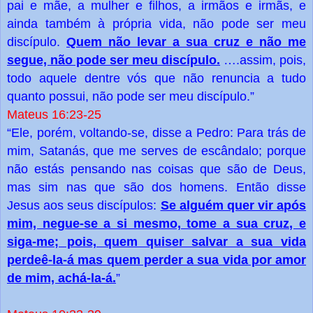
pai e mãe, a mulher e filhos, a irmãos e irmãs, e
ainda também à própria vida, não pode ser meu
Quem não levar a sua cruz e não me
discípulo.
segue, não pode ser meu discípulo.
….assim, pois,
todo aquele dentre vós que não renuncia a tudo
quanto possui, não pode ser meu discípulo.”
Mateus 16:23-25
“Ele, porém, voltando-se, disse a Pedro: Para trás de
mim, Satanás, que me serves de escândalo; porque
não estás pensando nas coisas que são de Deus,
mas sim nas que são dos homens. Então disse
Se alguém quer vir após
Jesus aos seus discípulos:
mim, negue-se a si mesmo, tome a sua cruz, e
siga-me; pois, quem quiser salvar a sua vida
perdeê-la-á mas quem perder a sua vida por amor
de mim, achá-la-á.
”