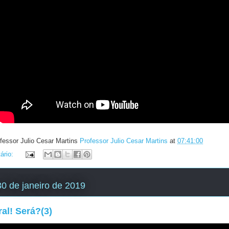
fessor Julio Cesar Martins
Professor Julio Cesar Martins
at
07:41:00
ário:
 30 de janeiro de 2019
al! Será?(3)