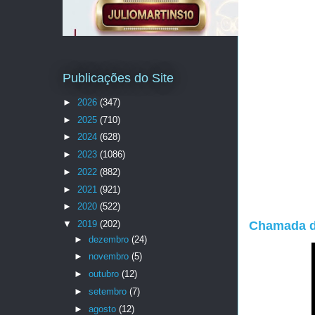
Publicações do Site
►
2026
(347)
►
2025
(710)
►
2024
(628)
►
2023
(1086)
►
2022
(882)
►
2021
(921)
►
2020
(522)
▼
2019
(202)
Chamada de
►
dezembro
(24)
►
novembro
(5)
►
outubro
(12)
►
setembro
(7)
►
agosto
(12)