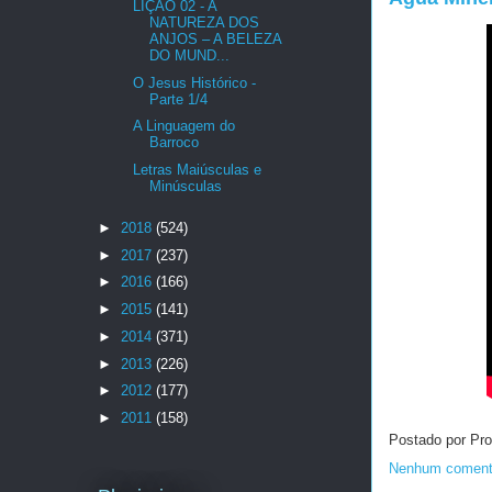
LIÇÃO 02 - A
NATUREZA DOS
ANJOS – A BELEZA
DO MUND...
O Jesus Histórico -
Parte 1/4
A Linguagem do
Barroco
Letras Maiúsculas e
Minúsculas
►
2018
(524)
►
2017
(237)
►
2016
(166)
►
2015
(141)
►
2014
(371)
►
2013
(226)
►
2012
(177)
►
2011
(158)
Postado por Pro
Nenhum coment