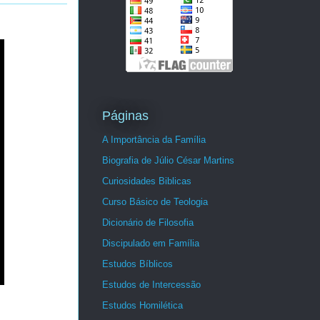
Páginas
A Importância da Família
Biografia de Júlio César Martins
Curiosidades Biblicas
Curso Básico de Teologia
Dicionário de Filosofia
Discipulado em Família
Estudos Bíblicos
Estudos de Intercessão
Estudos Homilética