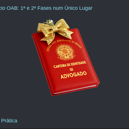
ício OAB: 1ª e 2ª Fases num Único Lugar
 Prática