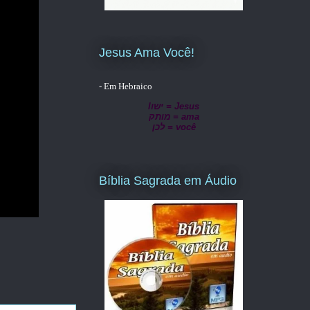
Jesus Ama Você!
- Em Hebraico
lישו = Jesus
מותק = ama
לכן = você
Bíblia Sagrada em Áudio