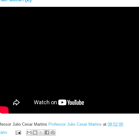
fessor Julio Cesar Martins
Professor Julio Cesar Martins
at
08:52:00
ário: