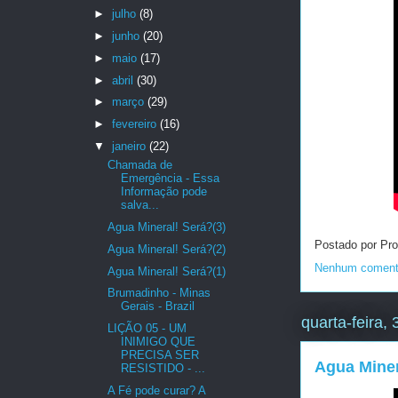
►
julho
(8)
►
junho
(20)
►
maio
(17)
►
abril
(30)
►
março
(29)
►
fevereiro
(16)
▼
janeiro
(22)
Chamada de
Emergência - Essa
Informação pode
salva...
Agua Mineral! Será?(3)
Postado por Pro
Agua Mineral! Será?(2)
Nenhum coment
Agua Mineral! Será?(1)
Brumadinho - Minas
Gerais - Brazil
quarta-feira,
LIÇÃO 05 - UM
INIMIGO QUE
PRECISA SER
Agua Miner
RESISTIDO - ...
A Fé pode curar? A