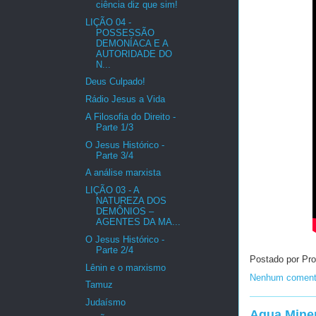
ciência diz que sim!
LIÇÃO 04 -
POSSESSÃO
DEMONÍACA E A
AUTORIDADE DO
N...
Deus Culpado!
Rádio Jesus a Vida
A Filosofia do Direito -
Parte 1/3
O Jesus Histórico -
Parte 3/4
A análise marxista
LIÇÃO 03 - A
NATUREZA DOS
DEMÔNIOS –
AGENTES DA MA...
O Jesus Histórico -
Parte 2/4
Postado por Pro
Lênin e o marxismo
Nenhum coment
Tamuz
Judaísmo
Agua Miner