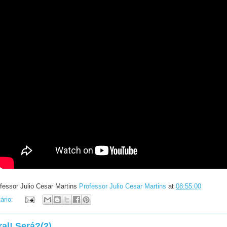
fessor Julio Cesar Martins
Professor Julio Cesar Martins
at
08:55:00
ário:
al! Será?(2)