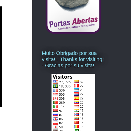
Muito Obrigado por sua
visita! - Thanks for visiting!
- Gracias por su visita!