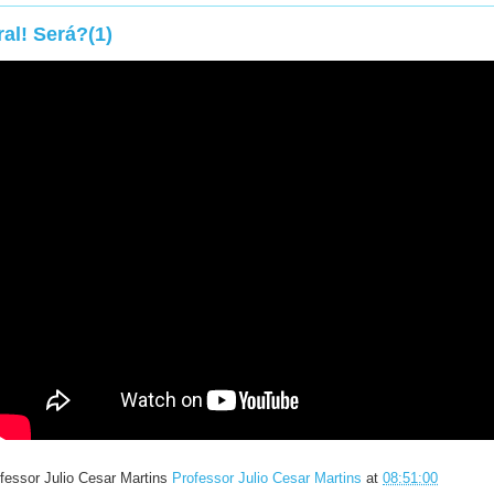
al! Será?(1)
fessor Julio Cesar Martins
Professor Julio Cesar Martins
at
08:51:00