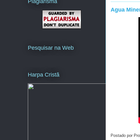
Plagiarisma
Agua Miner
Pesquisar na Web
Harpa Cristã
Postado por Pro