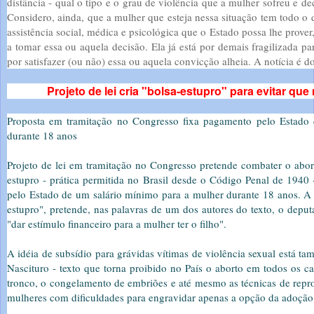
distância - qual o tipo e o grau de violência que a mulher sofreu e de
Considero, ainda, que a mulher que esteja nessa situação tem todo o 
assistência social, médica e psicológica que o Estado possa lhe prov
a tomar essa ou aquela decisão. Ela já está por demais fragilizada pa
por satisfazer (ou não) essa ou aquela convicção alheia. A notícia é 
Projeto de lei cria "bolsa-estupro" para evitar qu
Proposta em tramitação no Congresso fixa pagamento pelo Estado
durante 18 anos
Projeto de lei em tramitação no Congresso pretende combater o abor
estupro - prática permitida no Brasil desde o Código Penal de 19
pelo Estado de um salário mínimo para a mulher durante 18 anos. A 
estupro", pretende, nas palavras de um dos autores do texto, o dep
"dar estímulo financeiro para a mulher ter o filho".
A idéia de subsídio para grávidas vítimas de violência sexual está t
Nascituro - texto que torna proibido no País o aborto em todos os ca
tronco, o congelamento de embriões e até mesmo as técnicas de repro
mulheres com dificuldades para engravidar apenas a opção da adoção