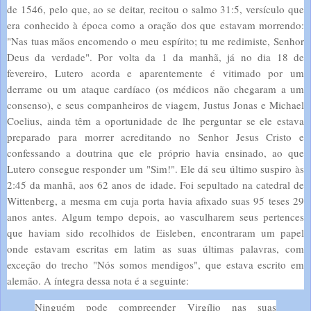
de 1546, pelo que, ao se deitar, recitou o salmo 31:5, versículo que
era conhecido à época como a oração dos que estavam morrendo:
"Nas tuas mãos encomendo o meu espírito; tu me redimiste, Senhor
Deus da verdade". Por volta da 1 da manhã, já no dia 18 de
fevereiro, Lutero acorda e aparentemente é vitimado por um
derrame ou um ataque cardíaco (os médicos não chegaram a um
consenso), e seus companheiros de viagem, Justus Jonas e Michael
Coelius, ainda têm a oportunidade de lhe perguntar se ele estava
preparado para morrer acreditando no Senhor Jesus Cristo e
confessando a doutrina que ele próprio havia ensinado, ao que
Lutero consegue responder um "Sim!". Ele dá seu último suspiro às
2:45 da manhã, aos 62 anos de idade. Foi sepultado na catedral de
Wittenberg, a mesma em cuja porta havia afixado suas 95 teses 29
anos antes. Algum tempo depois, ao vasculharem seus pertences
que haviam sido recolhidos de Eisleben, encontraram um papel
onde estavam escritas em latim as suas últimas palavras, com
exceção do trecho "Nós somos mendigos", que estava escrito em
alemão. A íntegra dessa nota é a seguinte:
Ninguém pode compreender Virgílio nas suas