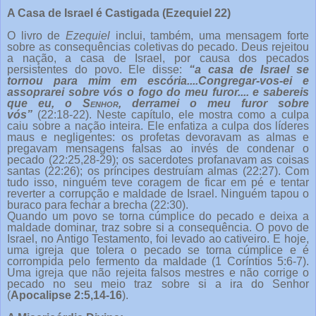
A Casa de Israel é Castigada (Ezequiel 22)
O livro de
Ezequiel
inclui, também, uma mensagem forte
sobre as consequências coletivas do pecado. Deus rejeitou
a nação, a casa de Israel, por causa dos pecados
persistentes do povo. Ele disse:
“a casa de Israel se
tornou para mim em escória....Congregar-vos-ei e
assoprarei sobre vós o fogo do meu furor.... e sabereis
que eu, o
Senhor
, derramei o meu furor sobre
vós”
(22:18-22). Neste capítulo, ele mostra como a culpa
caiu sobre a nação inteira. Ele enfatiza a culpa dos líderes
maus e negligentes: os profetas devoravam as almas e
pregavam mensagens falsas ao invés de condenar o
pecado (22:25,28-29); os sacerdotes profanavam as coisas
santas (22:26); os príncipes destruíam almas (22:27). Com
tudo isso, ninguém teve coragem de ficar em pé e tentar
reverter a corrupção e maldade de Israel. Ninguém tapou o
buraco para fechar a brecha (22:30).
Quando um povo se torna cúmplice do pecado e deixa a
maldade dominar, traz sobre si a consequência. O povo de
Israel, no Antigo Testamento, foi levado ao cativeiro. E hoje,
uma igreja que tolera o pecado se torna cúmplice e é
corrompida pelo fermento da maldade (1 Coríntios 5:6-7).
Uma igreja que não rejeita falsos mestres e não corrige o
pecado no seu meio traz sobre si a ira do Senhor
(
Apocalipse 2:5,14-16
).