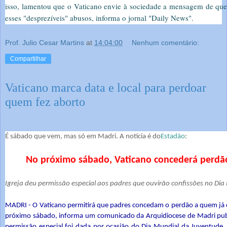
isso, lamentou que o Vaticano envie à sociedade a mensagem de que 
esses "desprezíveis" abusos, informa o jornal "Daily News".
Prof. Julio Cesar Martins
at
14:04:00
Nenhum comentário:
Compartilhar
Vaticano marca data e local para perdoar
quem fez aborto
É sábado que vem, mas só em Madri. A notícia é do
Estadão
:
No próximo sábado, Vaticano concederá perd
Igreja deu permissão especial aos padres que ouvirão confissões no Dia
MADRI - O Vaticano permitirá que padres concedam o perdão a quem já
próximo sábado, informa um comunicado da Arquidiocese de Madri publi
permissão especial foi dada por ocasião do Dia Mundial da Juventude,