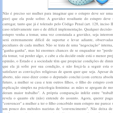
Não é preciso ser mulher para imaginar que o estupro deve ser uma 
pior) que ela pode sofrer. A gravidez resultante do estupro deve 
carregar, tanto que já é tolerado pelo Código Penal (art. 128, inciso
caso relativamente raro e de difícil implementação. Qualquer decisão
estupro venha a tomar, uma vez constatada a gravidez, seja interromp
será extremamente difícil de suportar e levar adiante, observadas,
peculiares de cada mulher. Não se trata de uma "negociação" interna,
"ganha-ganha", mas há enormes chances de se enquadrar no "perde
ela tomar, vai perder algo, e cabe a ela decidir onde está o menor p
opinião, o Estado e a sociedade têm que propiciar condições de diminu
que ela já sofre por sua condição, e não forçá-la a seguir esta o
satisfazer as convicções religiosas de quem quer que seja. Apesar d
aborto, não ouso dizer como o deputado conclui (com certeza absoluta
futuro, a mulher se casa e tem outros filhos, o filho do estupro co
explicação simples na psicologia feminina: as mães se apegam de mod
deram maior trabalho". A própria comparação infeliz entre "trabalh
revela o quanto ele (não) entende do assunto. Agora, querer paga
"convencer" a mulher a ter o filho concebido num estupro me parece
um pouco dos métodos nazistas de "convencimento". Não deixa de 