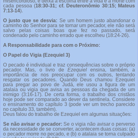
misericordioso, e deixa a escolha entre a vida e a morte com
cada pessoa (
18:30-31; cf. Deuteronômio 30:15; Mateus
7:13-14
).
O justo que se desvia:
Se um homem justo abandonar o
caminho do Senhor para se tornar um pecador, ele não será
salvo pelas coisas boas que fez no passado, será
condenado pelo caminho errado que escolheu (18:24-26).
A Responsabilidade para com o Próximo:
O Papel do Vigia (Ezequiel 3)
O pecado é individual e traz consequências sobre o próprio
pecador. Mas, o livro de
Ezequiel
ensina, também, a
importância de nos preocupar com os outros, tentando
resgatar os pecadores. Quando Deus chamou Ezequiel
para pregar ao povo de Judá, ele usou a figura de um
atalaia ou vigia que avisa as pessoas da chegada de um
inimigo (3:16-17). De certa forma, o trabalho dos cristãos
hoje pode ser comparado ao dever da sentinela. Considere
o ensinamento do capítulo 3 (pode ver um trecho parecido
no capítulo 33, também).
Deus falou do trabalho de Ezequiel em algumas situações:
Se não avisar o pecador:
Se o vigia não avisar o perverso
da necessidade de se converter, acontecem duas coisas: (a)
o pecador morre no pecado, e (b) o atalaia se torna culpado