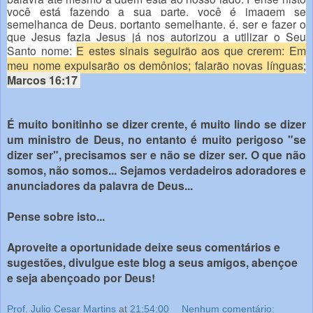
você está fazendo a sua parte, você é imagem se
semelhança de Deus, portanto semelhante, é, ser e fazer o
que Jesus fazia Jesus já nos autorizou a utilizar o Seu
Santo nome:
E estes sinais seguirão aos que crerem: Em
meu nome expulsarão os demônios; falarão novas línguas
;
Marcos 16:17
É muito bonitinho se dizer crente, é muito lindo se dizer
um ministro de Deus, no entanto é muito perigoso "se
dizer ser", precisamos ser e não se dizer ser. O que não
somos, não somos... Sejamos verdadeiros adoradores e
anunciadores da palavra de Deus...
Pense sobre isto...
Aproveite a oportunidade deixe seus comentários e
sugestões, divulgue este blog a seus amigos, abençoe
e seja abençoado por Deus!
Prof. Julio Cesar Martins
at
21:54:00
Nenhum comentário: