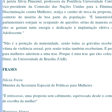
A jurista Silvia Pimentel, professora da Pontifícia Universidade Ca
vice-presidente da Comissão das Nações Unidas para a Elimin
Discriminação contra Mulheres, realça o caráter de troca da propost
contexto de miséria de boa parte da população. "É lamentáv
parlamentares estejam se ocupando de questões sérias de maneira es
eles se gastam tanta energia e dedicação à implantação efetiva
Adolescente."
"Não é a proteção da maternidade, senão todas as grávidas rece
vítima de violência sexual, pois senão todas também receberiam. É pe
para mulheres aderirem a uma tese. Porque é uma tese que eles colo
Diniz, da Universidade de Brasília (UnB).
FRASES
Nilcéa Freire
Ministra da Secretaria Especial de Políticas para Mulheres
"É retrocesso, uma proposta sem cabimento, equivocada desde o com
de escolha da mulher"
Henrique Afonso