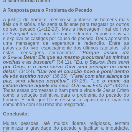
A Misericórdia Divina:
A Resposta para o Problema do Pecado
A justiça do homem, mesmo se juntasse os homens mais
fiéis da história, não seria suficiente para resgatar os outros
do seu pecado (14:12-20). Mas a mensagem final do livro
de
Ezequiel
não é uma de morte e derrota. Depois de avisar
e explicar os castigos por causa do pecado, Deus apresenta
uma mensagem de esperança e redenção. Entre as
palavras do livro, especialmente dos últimos capítulos, são
estas mensagens animadoras:
“Porque assim diz
o
Senhor
Deus: Eis que eu mesmo procurarei as minhas
ovelhas e as buscarei”
(34:11).
“Eu, o
Senhor
, lhes serei
por Deus, e o meu servo Davi será príncipe no meio
delas”
(34:24).
“Dar-vos-ei coração novo e porei dentro
de vós espírito novo”
(36:26).
“Farei com eles aliança de
paz; será aliança perpétua”
(37:26).
“...e o nome da
cidade desde aquele dia será: O
Senhor
Está Ali”
(48:35).
Todas essas promessas olham para a vinda de Jesus Cristo
como a solução definitiva para o problema do pecado do
homem. É nele que Deus ressuscita, apascenta e mantém
comunhão com seu rebanho resgatado.
Conclusão:
Muitas pessoas, até muitos líderes religiosos, tentam
minimizar a gravidade do pecado e facilitar a iniquidade.