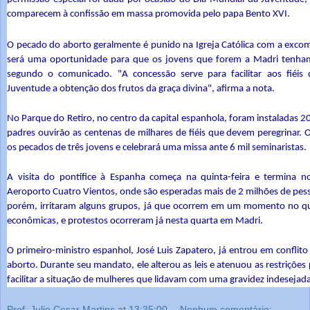
comparecem à confissão em massa promovida pelo papa Bento XVI.
O pecado do aborto geralmente é punido na Igreja Católica com a exco
será uma oportunidade para que os jovens que forem a Madri tenham
segundo o comunicado. "A concessão serve para facilitar aos fiéi
Juventude a obtenção dos frutos da graça divina", afirma a nota.
No Parque do Retiro, no centro da capital espanhola, foram instaladas 2
padres ouvirão as centenas de milhares de fiéis que devem peregrinar. 
os pecados de três jovens e celebrará uma missa ante 6 mil seminaristas.
A visita do pontífice à Espanha começa na quinta-feira e termin
Aeroporto Cuatro Vientos, onde são esperadas mais de 2 milhões de pess
porém, irritaram alguns grupos, já que ocorrem em um momento no qual
econômicas, e protestos ocorreram já nesta quarta em Madri.
O primeiro-ministro espanhol, José Luis Zapatero, já entrou em conflit
aborto. Durante seu mandato, ele alterou as leis e atenuou as restrições 
facilitar a situação de mulheres que lidavam com uma gravidez indesejada
Prof. Julio Cesar Martins
at
13:35:00
Nenhum comentário: