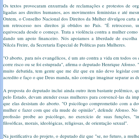
Os textos provocaram enxurrada de reclamações e protestos de or
ligadas aos direitos humanos, aos movimentos feministas e até mes
Ontem, o Conselho Nacional dos Direitos da Mulher divulgou carta a
um retrocesso nos direitos já obtidos no País. "É retrocesso,
equivocada desde o começo. Trata a violência contra a mulher como 
dando um apoio financeiro. Nós apoiamos a liberdade de escolha 
Nilcéa Freire, da Secretaria Especial de Políticas para Mulheres.
"O aborto, para nós evangélicos, é um ato contra a vida em todos os 
corre risco ou se foi estuprada", afirma o deputado Henrique Afonso. 
muito debatida, tem gente que me diz que eu não devo legislar com
acredito e faço o que Deus manda, não consigo imaginar separar as du
A proposta do deputado inclui ainda outro item bastante polêmico, q
pelo Estado, devam atender essas mulheres para convencê-las da imp
que elas desistam do aborto. "O psicólogo comprometido com a doutr
mulher e fazer com que ela mude de opinião", defende Afonso. No 
profissão proíbe ao psicólogo, no exercício de suas funções, "in
filosóficas, morais, ideológicas, religiosas, de orientação sexual".
Na justificativa do projeto, o deputado diz que "se, no futuro, a mulhe