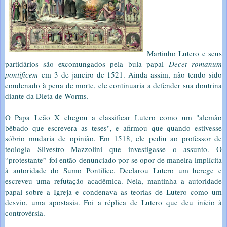
Martinho Lutero e seus
partidários são excomungados pela bula papal
Decet romanum
pontificem
em 3 de janeiro de 1521. Ainda assim, não tendo sido
condenado à pena de morte, ele continuaria a defender sua doutrina
diante da Dieta de Worms.
O Papa Leão X chegou a classificar Lutero como um "alemão
bêbado que escrevera as teses", e afirmou que quando estivesse
sóbrio mudaria de opinião. Em 1518, ele pediu ao professor de
teologia Silvestro Mazzolini que investigasse o assunto. O
“protestante” foi então denunciado por se opor de maneira implícita
à autoridade do Sumo Pontífice. Declarou Lutero um herege e
escreveu uma refutação acadêmica. Nela, mantinha a autoridade
papal sobre a Igreja e condenava as teorias de Lutero como um
desvio, uma apostasia. Foi a réplica de Lutero que deu início à
controvérsia.