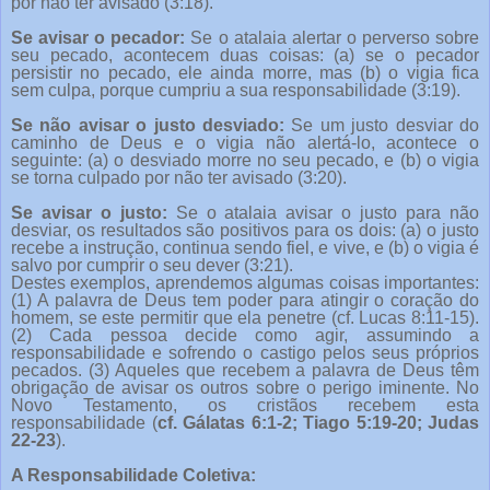
por não ter avisado (3:18).
Se avisar o pecador:
Se o atalaia alertar o perverso sobre
seu pecado, acontecem duas coisas: (a) se o pecador
persistir no pecado, ele ainda morre, mas (b) o vigia fica
sem culpa, porque cumpriu a sua responsabilidade (3:19).
Se não avisar o justo desviado:
Se um justo desviar do
caminho de Deus e o vigia não alertá-lo, acontece o
seguinte: (a) o desviado morre no seu pecado, e (b) o vigia
se torna culpado por não ter avisado (3:20).
Se avisar o justo:
Se o atalaia avisar o justo para não
desviar, os resultados são positivos para os dois: (a) o justo
recebe a instrução, continua sendo fiel, e vive, e (b) o vigia é
salvo por cumprir o seu dever (3:21).
Destes exemplos, aprendemos algumas coisas importantes:
(1) A palavra de Deus tem poder para atingir o coração do
homem, se este permitir que ela penetre (cf. Lucas 8:11-15).
(2) Cada pessoa decide como agir, assumindo a
responsabilidade e sofrendo o castigo pelos seus próprios
pecados. (3) Aqueles que recebem a palavra de Deus têm
obrigação de avisar os outros sobre o perigo iminente. No
Novo Testamento, os cristãos recebem esta
responsabilidade (
cf. Gálatas 6:1-2; Tiago 5:19-20; Judas
22-23
).
A Responsabilidade Coletiva: