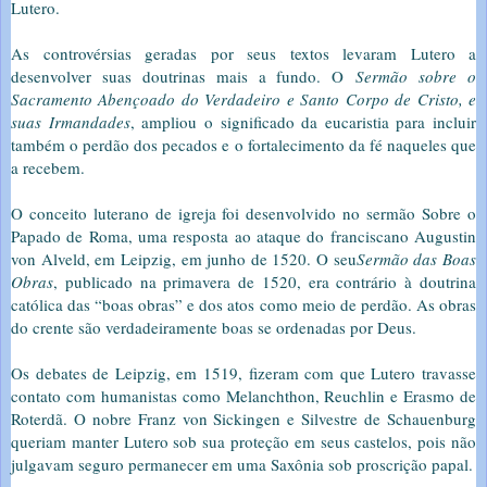
Lutero.
As controvérsias geradas por seus textos levaram Lutero a
desenvolver suas doutrinas mais a fundo. O
Sermão sobre o
Sacramento Abençoado do Verdadeiro e Santo Corpo de Cristo, e
suas Irmandades
, ampliou o significado da eucaristia para incluir
também o perdão dos pecados e o fortalecimento da fé naqueles que
a recebem.
O conceito luterano de igreja foi desenvolvido no sermão Sobre o
Papado de Roma, uma resposta ao ataque do franciscano Augustin
von Alveld, em Leipzig, em junho de 1520. O seu
Sermão das Boas
Obras
, publicado na primavera de 1520, era contrário à doutrina
católica das “boas obras” e dos atos como meio de perdão. As obras
do crente são verdadeiramente boas se ordenadas por Deus.
Os debates de Leipzig, em 1519, fizeram com que Lutero travasse
contato com humanistas como Melanchthon, Reuchlin e Erasmo de
Roterdã. O nobre Franz von Sickingen e Silvestre de Schauenburg
queriam manter Lutero sob sua proteção em seus castelos, pois não
julgavam seguro permanecer em uma Saxônia sob proscrição papal.