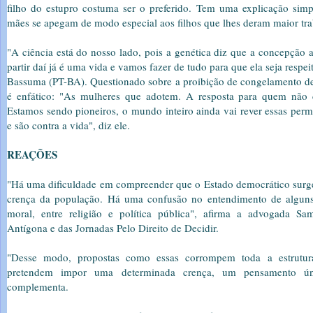
filho do estupro costuma ser o preferido. Tem uma explicação simpl
mães se apegam de modo especial aos filhos que lhes deram maior tra
"A ciência está do nosso lado, pois a genética diz que a concepção 
partir daí já é uma vida e vamos fazer de tudo para que ela seja respe
Bassuma (PT-BA). Questionado sobre a proibição de congelamento de 
é enfático: "As mulheres que adotem. A resposta para quem não c
Estamos sendo pioneiros, o mundo inteiro ainda vai rever essas permi
e são contra a vida", diz ele.
REAÇÕES
"Há uma dificuldade em compreender que o Estado democrático surge 
crença da população. Há uma confusão no entendimento de alguns 
moral, entre religião e política pública", afirma a advogada Sa
Antígona e das Jornadas Pelo Direito de Decidir.
"Desse modo, propostas como essas corrompem toda a estrutur
pretendem impor uma determinada crença, um pensamento ún
complementa.