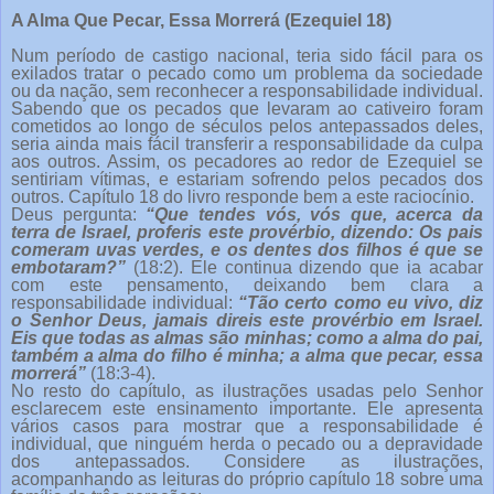
A Alma Que Pecar, Essa Morrerá (Ezequiel 18)
Num período de castigo nacional, teria sido fácil para os
exilados tratar o pecado como um problema da sociedade
ou da nação, sem reconhecer a responsabilidade individual.
Sabendo que os pecados que levaram ao cativeiro foram
cometidos ao longo de séculos pelos antepassados deles,
seria ainda mais fácil transferir a responsabilidade da culpa
aos outros. Assim, os pecadores ao redor de Ezequiel se
sentiriam vítimas, e estariam sofrendo pelos pecados dos
outros. Capítulo 18 do livro responde bem a este raciocínio.
Deus pergunta:
“Que tendes vós, vós que, acerca da
terra de Israel, proferis este provérbio, dizendo: Os pais
comeram uvas verdes, e os dentes dos filhos é que se
embotaram?”
(18:2). Ele continua dizendo que ia acabar
com este pensamento, deixando bem clara a
responsabilidade individual:
“Tão certo como eu vivo, diz
o Senhor Deus, jamais direis este provérbio em Israel.
Eis que todas as almas são minhas; como a alma do pai,
também a alma do filho é minha; a alma que pecar, essa
morrerá”
(18:3-4).
No resto do capítulo, as ilustrações usadas pelo Senhor
esclarecem este ensinamento importante. Ele apresenta
vários casos para mostrar que a responsabilidade é
individual, que ninguém herda o pecado ou a depravidade
dos antepassados. Considere as ilustrações,
acompanhando as leituras do próprio capítulo 18 sobre uma