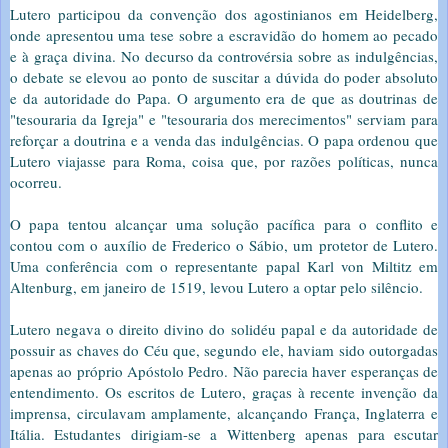
Lutero participou da convenção dos agostinianos em Heidelberg,
onde apresentou uma tese sobre a escravidão do homem ao pecado
e à graça divina. No decurso da controvérsia sobre as indulgências,
o debate se elevou ao ponto de suscitar a dúvida do poder absoluto
e da autoridade do Papa. O argumento era de que as doutrinas de
"tesouraria da Igreja" e "tesouraria dos merecimentos" serviam para
reforçar a doutrina e a venda das indulgências. O papa ordenou que
Lutero viajasse para Roma, coisa que, por razões políticas, nunca
ocorreu.
O papa tentou alcançar uma solução pacífica para o conflito e
contou com o auxílio de Frederico o Sábio, um protetor de Lutero.
Uma conferência com o representante papal Karl von Miltitz em
Altenburg, em janeiro de 1519, levou Lutero a optar pelo silêncio.
Lutero negava o direito divino do solidéu papal e da autoridade de
possuir as chaves do Céu que, segundo ele, haviam sido outorgadas
apenas ao próprio Apóstolo Pedro. Não parecia haver esperanças de
entendimento. Os escritos de Lutero, graças à recente invenção da
imprensa, circulavam amplamente, alcançando França, Inglaterra e
Itália. Estudantes dirigiam-se a Wittenberg apenas para escutar