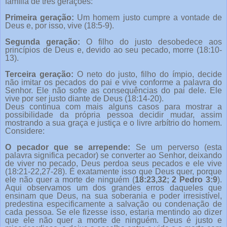
família de três gerações:
Primeira geração:
Um homem justo cumpre a vontade de
Deus e, por isso, vive (18:5-9).
Segunda geração:
O filho do justo desobedece aos
princípios de Deus e, devido ao seu pecado, morre (18:10-
13).
Terceira geração:
O neto do justo, filho do ímpio, decide
não imitar os pecados do pai e vive conforme a palavra do
Senhor. Ele não sofre as consequências do pai dele. Ele
vive por ser justo diante de Deus (18:14-20).
Deus continua com mais alguns casos para mostrar a
possibilidade da própria pessoa decidir mudar, assim
mostrando a sua graça e justiça e o livre arbítrio do homem.
Considere:
O pecador que se arrepende:
Se um perverso (esta
palavra significa pecador) se converter ao Senhor, deixando
de viver no pecado, Deus perdoa seus pecados e ele vive
(18:21-22,27-28). É exatamente isso que Deus quer, porque
ele não quer a morte de ninguém (
18:23,32; 2 Pedro 3:9
).
Aqui observamos um dos grandes erros daqueles que
ensinam que Deus, na sua soberania e poder irresistível,
predestina especificamente a salvação ou condenação de
cada pessoa. Se ele fizesse isso, estaria mentindo ao dizer
que ele não quer a morte de ninguém. Deus é justo e