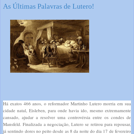
As Últimas Palavras de Lutero!
Há exatos 466 anos, o reformador Martinho Lutero morria em sua
cidade natal, Eisleben, para onde havia ido, mesmo extremamente
cansado, ajudar a resolver uma controvérsia entre os condes de
Mansfeld. Finalizada a negociação, Lutero se retirou para repousar,
já sentindo dores no peito desde as 8 da noite do dia 17 de fevereiro