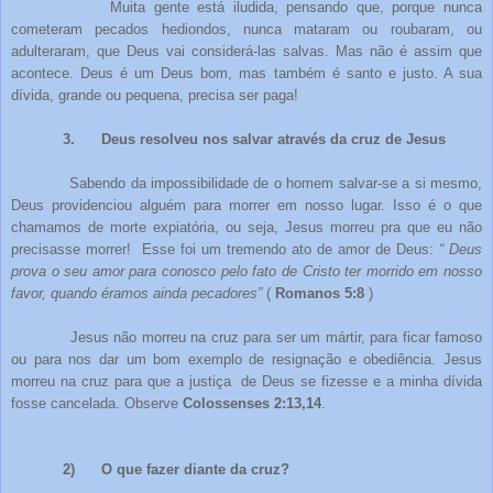
Muita gente está iludida, pensando que, porque nunca
cometeram pecados hediondos, nunca mataram ou roubaram, ou
adulteraram, que Deus vai considerá-las salvas. Mas não é assim que
acontece. Deus é um Deus bom, mas também é santo e justo. A sua
dívida, grande ou pequena, precisa ser paga!
3.
Deus resolveu nos salvar através da cruz de Jesus
Sabendo da impossibilidade de o homem salvar-se a si mesmo,
Deus providenciou alguém para morrer em nosso lugar. Isso é o que
chamamos de morte expiatória, ou seja, Jesus morreu pra que eu não
precisasse morrer! Esse foi um tremendo ato de amor de Deus:
“ Deus
prova o seu amor para conosco pelo fato de Cristo ter morrido em nosso
favor, quando éramos ainda pecadores”
(
Romanos 5:8
)
Jesus não morreu na cruz para ser um mártir, para ficar famoso
ou para nos dar um bom exemplo de resignação e obediência. Jesus
morreu na cruz para que a justiça de Deus se fizesse e a minha dívida
fosse cancelada. Observe
Colossenses 2:13,14
.
2)
O que fazer diante da cruz?