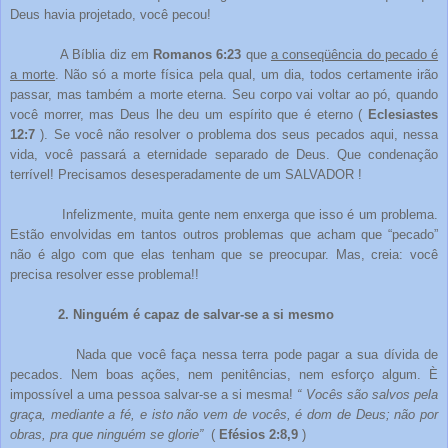
Deus havia projetado, você pecou!
A Bíblia diz em
Romanos 6:23
que
a conseqüência do pecado é
a morte
. Não só a morte física pela qual, um dia, todos certamente irão
passar, mas também a morte eterna. Seu corpo vai voltar ao pó, quando
você morrer, mas Deus lhe deu um espírito que é eterno (
Eclesiastes
12:7
). Se você não resolver o problema dos seus pecados aqui, nessa
vida, você passará a eternidade separado de Deus. Que condenação
terrível! Precisamos desesperadamente de um SALVADOR !
Infelizmente, muita gente nem enxerga que isso é um problema.
Estão envolvidas em tantos outros problemas que acham que “pecado”
não é algo com que elas tenham que se preocupar. Mas, creia: você
precisa resolver esse problema!!
2. Ninguém é capaz de salvar-se a si mesmo
Nada que você faça nessa terra pode pagar a sua dívida de
pecados. Nem boas ações, nem penitências, nem esforço algum. È
impossível a uma pessoa salvar-se a si mesma!
“ Vocês são salvos pela
graça, mediante a fé, e isto não vem de vocês, é dom de Deus; não por
obras, pra que ninguém se glorie”
(
Efésios 2:8,9
)