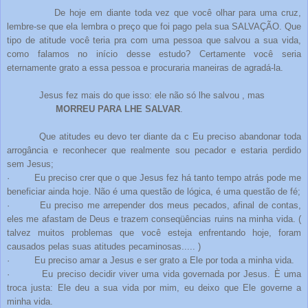
De hoje em diante toda vez que você olhar para uma cruz,
lembre-se que ela lembra o preço que foi pago pela sua SALVAÇÃO. Que
tipo de atitude você teria pra com uma pessoa que salvou a sua vida,
como falamos no início desse estudo? Certamente você seria
eternamente grato a essa pessoa e procuraria maneiras de agradá-la.
Jesus fez mais do que isso: ele não só lhe salvou , mas
MORREU PARA LHE SALVAR
.
Que atitudes eu devo ter diante da c Eu preciso abandonar toda
arrogância e reconhecer que realmente sou pecador e estaria perdido
sem Jesus
;
· Eu preciso crer que o que Jesus fez há tanto tempo atrás pode me
beneficiar ainda hoje. Não é uma questão de lógica, é uma questão de fé;
· Eu preciso me arrepender dos meus pecados, afinal de contas,
eles me afastam de Deus e trazem conseqüências ruins na minha vida. (
talvez muitos problemas que você esteja enfrentando hoje, foram
causados pelas suas atitudes pecaminosas..... )
· Eu preciso amar a Jesus e ser grato a Ele por toda a minha vida.
· Eu preciso decidir viver uma vida governada por Jesus. È uma
troca justa: Ele deu a sua vida por mim, eu deixo que Ele governe a
minha vida.