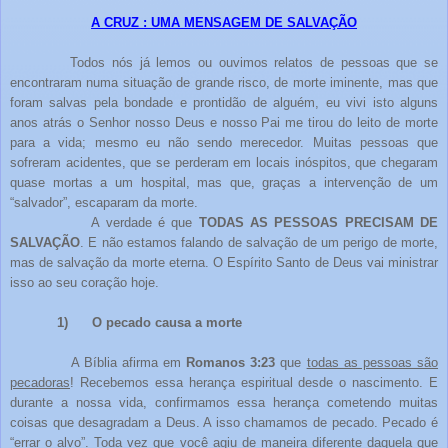
A CRUZ : UMA MENSAGEM DE SALVAÇÃO
Todos nós já lemos ou ouvimos relatos de pessoas que se
encontraram numa situação de grande risco, de morte iminente, mas que
foram salvas pela bondade e prontidão de alguém, eu vivi isto alguns
anos atrás o Senhor nosso Deus e nosso Pai me tirou do leito de morte
para a vida; mesmo eu não sendo merecedor. Muitas pessoas que
sofreram acidentes, que se perderam em locais inóspitos, que chegaram
quase mortas a um hospital, mas que, graças a intervenção de um
“salvador”, escaparam da morte.
A verdade é que
TODAS AS PESSOAS PRECISAM DE
SALVAÇÃO
. E não estamos falando de salvação de um perigo de morte,
mas de salvação da morte eterna. O Espírito Santo de Deus vai ministrar
isso ao seu coração hoje.
1)
O pecado causa a morte
A Bíblia afirma em
Romanos 3:23
que
todas as pessoas são
pecadoras
! Recebemos essa herança espiritual desde o nascimento. E
durante a nossa vida, confirmamos essa herança cometendo muitas
coisas que desagradam a Deus. A isso chamamos de pecado. Pecado é
“errar o alvo”. Toda vez que você agiu de maneira diferente daquela que