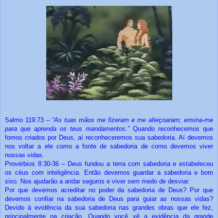
Salmo 119:73 –
“As tuas mãos me fizeram e me afeiçoaram; ensina-me
para que aprenda os teus mandamentos.”
Quando reconhecemos que
fomos criados por Deus, aí reconheceremos sua sabedoria. Aí devemos
nos voltar a ele como a fonte de sabedoria de como devemos viver
nossas vidas.
Provérbios 8:30-36 – Deus fundou a terra com sabedoria e estabeleceu
os céus com inteligência. Então devemos guardar a sabedoria e bom
siso. Nos ajudarão a andar seguros e viver sem medo de desviar.
Por que devemos acreditar no poder da sabedoria de Deus? Por que
devemos confiar na sabedoria de Deus para guiar as nossas vidas?
Devido à evidência da sua sabedoria nas grandes obras que ele fez,
principalmente na criação. Quando você vê a evidência da grande