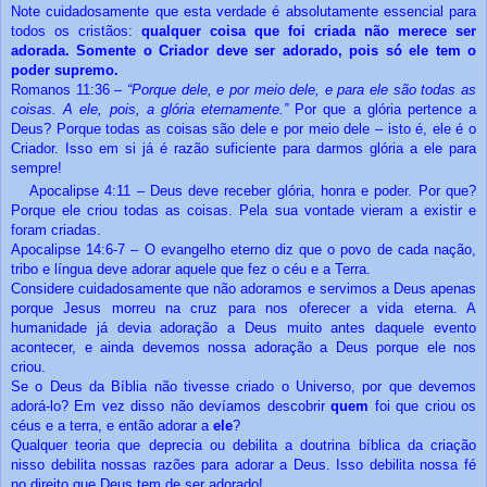
Note cuidadosamente que esta verdade é absolutamente essencial para
todos os cristãos:
qualquer coisa que foi criada não merece ser
adorada. Somente o Criador deve ser adorado, pois só ele tem o
poder supremo.
Romanos 11:36 –
“Porque dele, e por meio dele, e para ele são todas as
coisas. A ele, pois, a glória eternamente.”
Por que a glória pertence a
Deus? Porque todas as coisas são dele e por meio dele – isto é, ele é o
Criador. Isso em si já é razão suficiente para darmos glória a ele para
sempre!
Apocalipse 4:11 – Deus deve receber glória, honra e poder. Por que?
Porque ele criou todas as coisas. Pela sua vontade vieram a existir e
foram criadas.
Apocalipse 14:6-7 – O evangelho eterno diz que o povo de cada nação,
tribo e língua deve adorar aquele que fez o céu e a Terra.
Considere cuidadosamente que não adoramos e servimos a Deus apenas
porque Jesus morreu na cruz para nos oferecer a vida eterna. A
humanidade já devia adoração a Deus muito antes daquele evento
acontecer, e ainda devemos nossa adoração a Deus porque ele nos
criou.
Se o Deus da Bíblia não tivesse criado o Universo, por que devemos
adorá-lo? Em vez disso não devíamos descobrir
quem
foi que criou os
céus e a terra, e então adorar a
ele
?
Qualquer teoria que deprecia ou debilita a doutrina bíblica da criação
nisso debilita nossas razões para adorar a Deus. Isso debilita nossa fé
no direito que Deus tem de ser adorado!