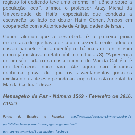
registro foi dedicado teve uma enorme infl uência sobre a
população local”, afirmou o professor Artzy Michal da
Universidade de Haifa, especialista que conduziu a
escavação ao lado do doutor Haim Cohen. Ambos em
cooperação com a Autoridade de Antiguidades de Israel.
Cohen afirmou que a descoberta é a primeira prova
encontrada de que havia de fato um assentamento judeu ou
cristão naquele sítio arqueológico há mais de um milênio
(como já mostrava o relato bíblico em Lucas 8): “A presença
de um sítio judaico na costa oriental do Mar da Galiléia, é
um fenômeno muito raro. Até agora não tínhamos
nenhuma prova de que os assentamentos judaicos
existiram durante este período ao longo da costa oriental do
Mar da Galiléia”, disse.
Mensageiro da Paz - Número 1569 - Fevereiro de 2016,
CPAD
Fontes de Estudos e Pesquisa:
http://www.cpadnews.com.br/mensageiro-da-
paz/32005/achado-pedra-de-sinagoga-em-gadara.html?
utm_source=twitterfeed&utm_medium=facebook