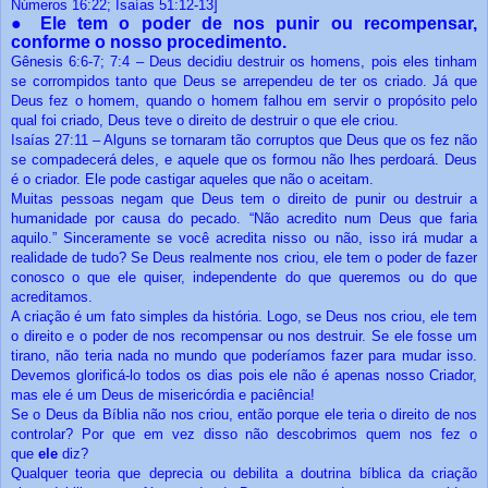
Números 16:22; Isaías 51:12-13]
●
Ele tem o poder de nos punir ou recompensar,
conforme o nosso procedimento.
Gênesis 6:6-7; 7:4 – Deus decidiu destruir os homens, pois eles tinham
se corrompidos tanto que Deus se arrependeu de ter os criado. Já que
Deus fez o homem, quando o homem falhou em servir o propósito pelo
qual foi criado, Deus teve o direito de destruir o que ele criou.
Isaías 27:11 – Alguns se tornaram tão corruptos que Deus que os fez não
se compadecerá deles, e aquele que os formou não lhes perdoará. Deus
é o criador. Ele pode castigar aqueles que não o aceitam.
Muitas pessoas negam que Deus tem o direito de punir ou destruir a
humanidade por causa do pecado. “Não acredito num Deus que faria
aquilo.” Sinceramente se você acredita nisso ou não, isso irá mudar a
realidade de tudo? Se Deus realmente nos criou, ele tem o poder de fazer
conosco o que ele quiser, independente do que queremos ou do que
acreditamos.
A criação é um fato simples da história. Logo, se Deus nos criou, ele tem
o direito e o poder de nos recompensar ou nos destruir. Se ele fosse um
tirano, não teria nada no mundo que poderíamos fazer para mudar isso.
Devemos glorificá-lo todos os dias pois ele não é apenas nosso Criador,
mas ele é um Deus de misericórdia e paciência!
Se o Deus da Bíblia não nos criou, então porque ele teria o direito de nos
controlar? Por que em vez disso não descobrimos quem nos fez o
que
ele
diz?
Qualquer teoria que deprecia ou debilita a doutrina bíblica da criação