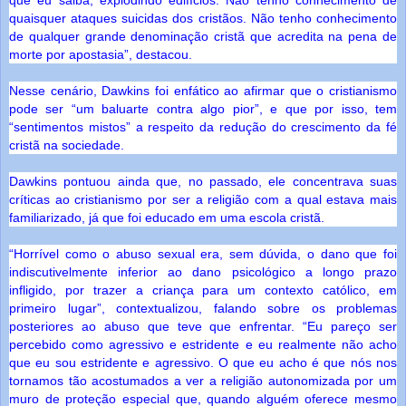
quaisquer ataques suicidas dos cristãos. Não tenho conhecimento
de qualquer grande denominação cristã que acredita na pena de
morte por apostasia”, destacou.
Nesse cenário, Dawkins foi enfático ao afirmar que o cristianismo
pode ser “um baluarte contra algo pior”, e que por isso, tem
“sentimentos mistos” a respeito da redução do crescimento da fé
cristã na sociedade.
Dawkins pontuou ainda que, no passado, ele concentrava suas
críticas ao cristianismo por ser a religião com a qual estava mais
familiarizado, já que foi educado em uma escola cristã.
“Horrível como o abuso sexual era, sem dúvida, o dano que foi
indiscutivelmente inferior ao dano psicológico a longo prazo
infligido, por trazer a criança para um contexto católico, em
primeiro lugar”, contextualizou, falando sobre os problemas
posteriores ao abuso que teve que enfrentar. “Eu pareço ser
percebido como agressivo e estridente e eu realmente não acho
que eu sou estridente e agressivo. O que eu acho é que nós nos
tornamos tão acostumados a ver a religião autonomizada por um
muro de proteção especial que, quando alguém oferece mesmo