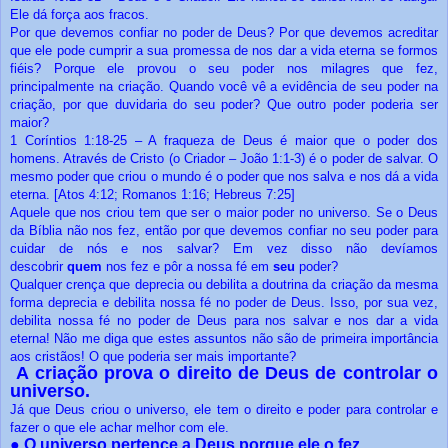
Ele dá força aos fracos.
Por que devemos confiar no poder de Deus? Por que devemos acreditar
que ele pode cumprir a sua promessa de nos dar a vida eterna se formos
fiéis? Porque ele provou o seu poder nos milagres que fez,
principalmente na criação. Quando você vê a evidência de seu poder na
criação, por que duvidaria do seu poder? Que outro poder poderia ser
maior?
1 Coríntios 1:18-25 – A fraqueza de Deus é maior que o poder dos
homens. Através de Cristo (o Criador – João 1:1-3) é o poder de salvar. O
mesmo poder que criou o mundo é o poder que nos salva e nos dá a vida
eterna. [Atos 4:12; Romanos 1:16; Hebreus 7:25]
Aquele que nos criou tem que ser o maior poder no universo. Se o Deus
da Bíblia não nos fez, então por que devemos confiar no seu poder para
cuidar de nós e nos salvar? Em vez disso não devíamos
descobrir
quem
nos fez e pôr a nossa fé em
seu
poder?
Qualquer crença que deprecia ou debilita a doutrina da criação da mesma
forma deprecia e debilita nossa fé no poder de Deus. Isso, por sua vez,
debilita nossa fé no poder de Deus para nos salvar e nos dar a vida
eterna! Não me diga que estes assuntos não são de primeira importância
aos cristãos! O que poderia ser mais importante?
A criação prova o direito de Deus de controlar o
universo.
Já que Deus criou o universo, ele tem o direito e poder para controlar e
fazer o que ele achar melhor com ele.
●
O universo pertence a Deus porque ele o fez.