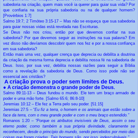
sabedoria na criação, quem mais você ia querer para guiar sua vida? Por
que confiaria na sua própria sabedoria ou na de qualquer homem?
[Provérbios 1:7]
Salmo 19:7; 2 Timóteo 3:15-17 – Mas não se esqueça que sua sabedoria
para guiar nossas vidas está revelada nas Escrituras.
Se Deus não nos criou, então por que devemos confiar na sua
sabedoria? Por que devemos seguir as instruções na sua palavra? Em
vez disso não devíamos descobrir quem nos fez e por a nossa confiança
em sua sabedoria?
Então mais uma vez, qualquer crença que deprecia ou debilita a doutrina
da criação da mesma forma deprecia e debilita nossa fé na sabedoria de
Deus. Isso, por sua vez, debilita nossas razões para seguir a Bíblia
como a revelação da sabedoria de Deus. Como isso pode não ser
essencial aos cristãos?
A criação prova o poder sem limites de Deus.
●
A criação demonstra o grande poder de Deus.
Salmo 89:11-13 – Deus fundou o mundo. Ele tem um braço armado de
poder e uma mão forte. [Salmo 65:6; 86:8-10]
Jeremias 10:12 – Ele fez a Terra pelo seu poder. [51:15]
Jeremias 27:5 – “
Eu fiz a terra, o homem e os animais que estão sobre a
face da terra, com o meu grande poder e com o meu braço estendido.”
Romanos 1:20 –
“Porque os atributos invisíveis de Deus, assim o seu
eterno poder, como também a sua própria divindade, claramente se
reconhecem, desde o princípio do mundo, sendo percebidos por meio das
coisas que foram criadas. Tais homens são, por isso, indesculpáveis.”