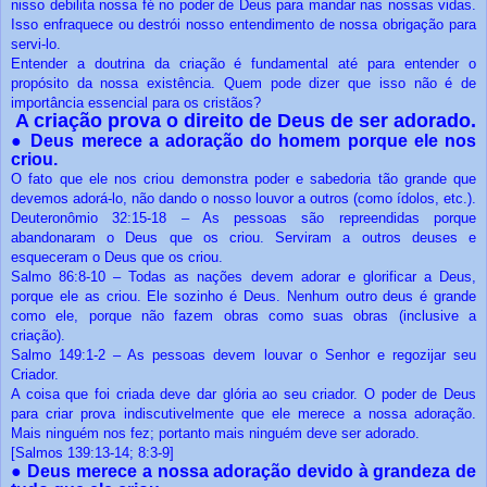
nisso debilita nossa fé no poder de Deus para mandar nas nossas vidas.
Isso enfraquece ou destrói nosso entendimento de nossa obrigação para
servi-lo.
Entender a doutrina da criação é fundamental até para entender o
propósito da nossa existência. Quem pode dizer que isso não é de
importância essencial para os cristãos?
A criação prova o direito de Deus de ser adorado.
●
Deus merece a adoração do homem porque ele nos
criou.
O fato que ele nos criou demonstra poder e sabedoria tão grande que
devemos adorá-lo, não dando o nosso louvor a outros (como ídolos, etc.).
Deuteronômio 32:15-18 – As pessoas são repreendidas porque
abandonaram o Deus que os criou. Serviram a outros deuses e
esqueceram o Deus que os criou.
Salmo 86:8-10 – Todas as nações devem adorar e glorificar a Deus,
porque ele as criou. Ele sozinho é Deus. Nenhum outro deus é grande
como ele, porque não fazem obras como suas obras (inclusive a
criação).
Salmo 149:1-2 – As pessoas devem louvar o Senhor e regozijar seu
Criador.
A coisa que foi criada deve dar glória ao seu criador. O poder de Deus
para criar prova indiscutivelmente que ele merece a nossa adoração.
Mais ninguém nos fez; portanto mais ninguém deve ser adorado.
[Salmos 139:13-14; 8:3-9]
●
Deus merece a nossa adoração devido à grandeza de