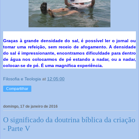
Graças à grande densidade do sal, é possível ler o jornal ou
tomar uma refeição, sem receio de afogamento. A densidade
do sal é impressionante, encontramos dificuldade para dentro
de água nos colocarmos de pé estando a nadar, ou a nadar,
colocar-se de pé. É uma magnifica experiência.
Filosofia e Teologia
at
12:05:00
Compartilhar
domingo, 17 de janeiro de 2016
O significado da doutrina bíblica da criação
- Parte V