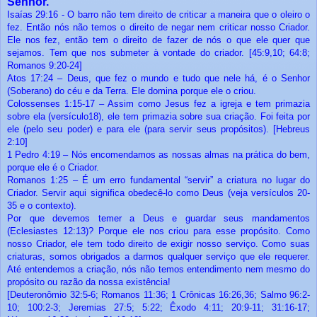
Senhor.
Isaías 29:16 - O barro não tem direito de criticar a maneira que o oleiro o
fez. Então nós não temos o direito de negar nem criticar nosso Criador.
Ele nos fez, então tem o direito de fazer de nós o que ele quer que
sejamos. Tem que nos submeter à vontade do criador. [45:9,10; 64:8;
Romanos 9:20-24]
Atos 17:24 – Deus, que fez o mundo e tudo que nele há, é o Senhor
(Soberano) do céu e da Terra. Ele domina porque ele o criou.
Colossenses 1:15-17 – Assim como Jesus fez a igreja e tem primazia
sobre ela (versículo18), ele tem primazia sobre sua criação. Foi feita por
ele (pelo seu poder) e para ele (para servir seus propósitos). [Hebreus
2:10]
1 Pedro 4:19 – Nós encomendamos as nossas almas na prática do bem,
porque ele é o Criador.
Romanos 1:25 – É um erro fundamental “servir” a criatura no lugar do
Criador. Servir aqui significa obedecê-lo como Deus (veja versículos 20-
35 e o contexto).
Por que devemos temer a Deus e guardar seus mandamentos
(Eclesiastes 12:13)? Porque ele nos criou para esse propósito. Como
nosso Criador, ele tem todo direito de exigir nosso serviço. Como suas
criaturas, somos obrigados a darmos qualquer serviço que ele requerer.
Até entendemos a criação, nós não temos entendimento nem mesmo do
propósito ou razão da nossa existência!
[Deuteronômio 32:5-6; Romanos 11:36; 1 Crônicas 16:26,36; Salmo 96:2-
10; 100:2-3; Jeremias 27:5; 5:22; Êxodo 4:11; 20:9-11; 31:16-17;