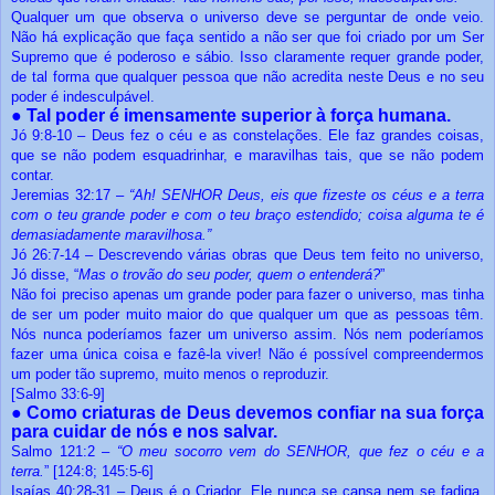
Qualquer um que observa o universo deve se perguntar de onde veio.
Não há explicação que faça sentido a não ser que foi criado por um Ser
Supremo que é poderoso e sábio. Isso claramente requer grande poder,
de tal forma que qualquer pessoa que não acredita neste Deus e no seu
poder é indesculpável.
●
Tal poder é imensamente superior à força humana.
Jó 9:8-10 – Deus fez o céu e as constelações. Ele faz grandes coisas,
que se não podem esquadrinhar, e maravilhas tais, que se não podem
contar.
Jeremias 32:17 –
“Ah! SENHOR Deus, eis que fizeste os céus e a terra
com o teu grande poder e com o teu braço estendido; coisa alguma te é
demasiadamente maravilhosa.”
Jó 26:7-14 – Descrevendo várias obras que Deus tem feito no universo,
Jó disse, “
Mas o trovão do seu poder, quem o entenderá?
”
Não foi preciso apenas um grande poder para fazer o universo, mas tinha
de ser um poder muito maior do que qualquer um que as pessoas têm.
Nós nunca poderíamos fazer um universo assim. Nós nem poderíamos
fazer uma única coisa e fazê-la viver! Não é possível compreendermos
um poder tão supremo, muito menos o reproduzir.
[Salmo 33:6-9]
●
Como criaturas de Deus devemos confiar na sua força
para cuidar de nós e nos salvar.
Salmo 121:2 –
“O meu socorro vem do SENHOR, que fez o céu e a
terra.
” [124:8; 145:5-6]
Isaías 40:28-31 – Deus é o Criador. Ele nunca se cansa nem se fadiga.