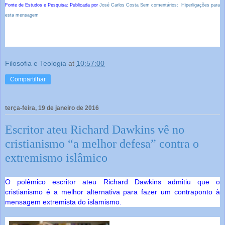
Fonte de Estudos e Pesquisa: Publicada por
José Carlos Costa
Sem comentários:
Hiperligações para
esta mensagem
Filosofia e Teologia
at
10:57:00
Compartilhar
terça-feira, 19 de janeiro de 2016
Escritor ateu Richard Dawkins vê no
cristianismo “a melhor defesa” contra o
extremismo islâmico
O polêmico escritor ateu Richard Dawkins admitiu que o
cristianismo é a melhor alternativa para fazer um contraponto à
mensagem extremista do islamismo.