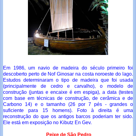
Em 1986, um navio de madeira do século primeiro foi
descoberto perto de Nof Ginosar na costa noroeste do lago.
Estudos determinaram o tipo de madeira que foi usada
(principalmente de cedro e carvalho), o modelo de
construção (juntas e encaixe é em espiga), a data (testes
com base em técnicas de construção, de cerâmica e de
Carbono 14) e o tamanho (26 por 7 pés - grandes o
suficiente para 15 homens). Foto à direita é uma
reconstrução do que os antigos barcos poderiam ter sido.
Ele está em exposição no Kibutz En Gev.
Peixe de São Pedro