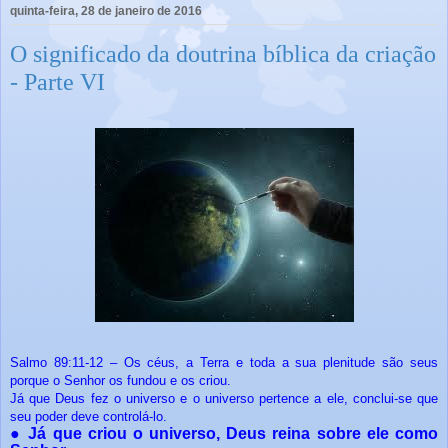
quinta-feira, 28 de janeiro de 2016
O significado da doutrina bíblica da criação
- Parte VI
Salmo 89:11-12 – Os céus, a Terra e toda a sua plenitude são seus
porque o Senhor os fundou e os criou.
Já que Deus fez o universo e o universo pertence a ele, conclui-se que
seu poder deve controlá-lo.
●
Já que criou o universo, Deus reina sobre ele como