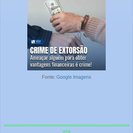
Fonte:
Google Imagens
===============================================
===