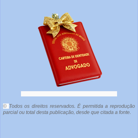
o
c
ê
e
o
u
t
r
a
s
1
©
Todos os direitos reservados. É permitida a reprodução
parcial ou total desta publicação, desde que citada a fonte.