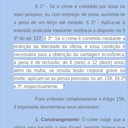
§ 1º - Se o crime é cometido por duas ou
mais pessoas, ou com emprego de arma, aumenta-se
a pena de um terço até metade. § 2º - Aplica-se à
extorsão praticada mediante violência o disposto no §
3º do art. 157.
§ 3º Se o crime é cometido mediante a
restrição da liberdade da vítima, e essa condição é
necessária para a obtenção da vantagem econômica,
a pena é de reclusão, de 6 (seis) a 12 (doze) anos,
além da multa; se resulta lesão corporal grave ou
morte, aplicam-se as penas previstas no art. 159, §§ 2º
e 3º, respectivamente.
"
Para entender completamente o Artigo 158,
é importante desmembrar seus elementos:
1. Constrangimento:
O crime exige que a
vítima seja forçada a agir (fazer), permitir (tolerar que