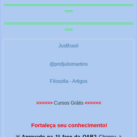
===============================================
===
===============================================
===
JusBrasil
@profjuliomartins
Filosofia - Artigos
>>>>>>
Cursos Grátis
<<<<<<
Fortaleça seu conhecimento!
🚨
Aprovado na 1ª fase da OAB?
Chegou a