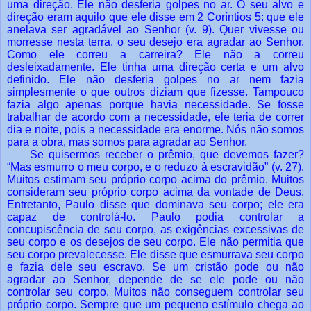
uma direção. Ele não desferia golpes no ar. O seu alvo e
direção eram aquilo que ele disse em 2 Coríntios 5: que ele
anelava ser agradável ao Senhor (v. 9). Quer vivesse ou
morresse nesta terra, o seu desejo era agradar ao Senhor.
Como ele correu a carreira? Ele não a correu
desleixadamente. Ele tinha uma direção certa e um alvo
definido. Ele não desferia golpes no ar nem fazia
simplesmente o que outros diziam que fizesse. Tampouco
fazia algo apenas porque havia necessidade. Se fosse
trabalhar de acordo com a necessidade, ele teria de correr
dia e noite, pois a necessidade era enorme. Nós não somos
para a obra, mas somos para agradar ao Senhor.
Se quisermos receber o prêmio, que devemos fazer?
“Mas esmurro o meu corpo, e o reduzo à escravidão” (v. 27).
Muitos estimam seu próprio corpo acima do prêmio. Muitos
consideram seu próprio corpo acima da vontade de Deus.
Entretanto, Paulo disse que dominava seu corpo; ele era
capaz de controlá-lo. Paulo podia controlar a
concupiscência de seu corpo, as exigências excessivas de
seu corpo e os desejos de seu corpo. Ele não permitia que
seu corpo prevalecesse. Ele disse que esmurrava seu corpo
e fazia dele seu escravo. Se um cristão pode ou não
agradar ao Senhor, depende de se ele pode ou não
controlar seu corpo. Muitos não conseguem controlar seu
próprio corpo. Sempre que um pequeno estímulo chega ao