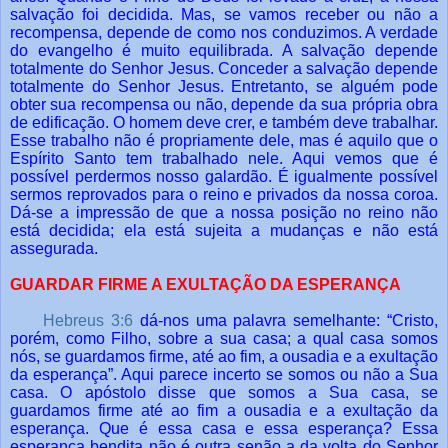
salvação foi decidida. Mas, se vamos receber ou não a
recompensa, depende de como nos conduzimos. A verdade
do evangelho é muito equilibrada. A salvação depende
totalmente do Senhor Jesus. Conceder a salvação depende
totalmente do Senhor Jesus. Entretanto, se alguém pode
obter sua recompensa ou não, depende da sua própria obra
de edificação. O homem deve crer, e também deve trabalhar.
Esse trabalho não é propriamente dele, mas é aquilo que o
Espírito Santo tem trabalhado nele. Aqui vemos que é
possível perdermos nosso galardão. É igualmente possível
sermos reprovados para o reino e privados da nossa coroa.
Dá-se a impressão de que a nossa posição no reino não
está decidida; ela está sujeita a mudanças e não está
assegurada.
GUARDAR FIRME A EXULTAÇÃO DA ESPERANÇA
Hebreus 3:6
dá-nos uma palavra semelhante: “Cristo,
porém, como Filho, sobre a sua casa; a qual casa somos
nós, se guardamos firme, até ao fim, a ousadia e a exultação
da esperança”. Aqui parece incerto se somos ou não a Sua
casa. O apóstolo disse que somos a Sua casa, se
guardamos firme até ao fim a ousadia e a exultação da
esperança. Que é essa casa e essa esperança? Essa
esperança bendita não é outra senão a da volta do Senhor