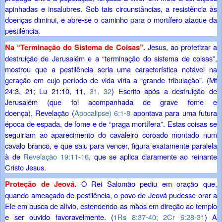
apinhadas e insalubres. Sob tais circunstâncias, a resistência às
doenças diminui, e abre-se o caminho para o mortífero ataque da
pestilência.
Jesus, ao profetizar a
Na “Terminação do Sistema de Coisas”.
destruição de Jerusalém e a “terminação do sistema de coisas”,
mostrou que a pestilência seria uma característica notável na
geração em cujo período de vida viria a “grande tribulação”. (
Mt
24:3,
21;
Lu 21:10, 11,
31, 32
) Escrito após a destruição de
Jerusalém (que foi acompanhada de grave fome e
doença),
Revelação (
Apocalipse) 6:1-8
apontava para uma futura
época de espada, de fome e de “praga mortífera”. Estas coisas se
seguiriam ao aparecimento do cavaleiro coroado montado num
cavalo branco, e que saiu para vencer, figura exatamente paralela
à de
Revelação 19:11-16
, que se aplica claramente ao reinante
Cristo Jesus.
O Rei Salomão pediu em oração que,
Proteção de Jeová
.
quando ameaçado de pestilência, o povo de Jeová pudesse orar a
Ele em busca de alívio, estendendo as mãos em direção ao templo
e ser ouvido favoravelmente. (
1Rs 8:37-40;
2Cr 6:28-31
) A