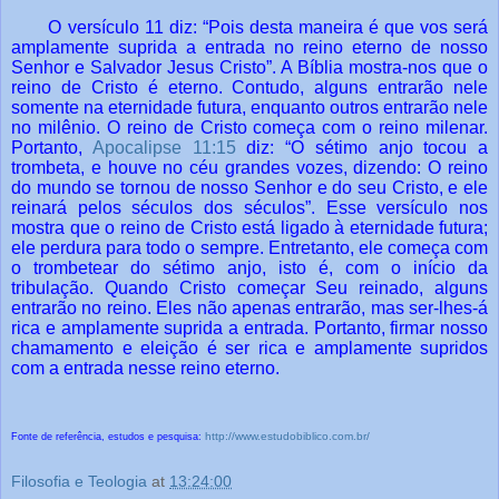
O versículo 11 diz: “Pois desta maneira é que vos será
amplamente suprida a entrada no reino eterno de nosso
Senhor e Salvador Jesus Cristo”. A Bíblia mostra-nos que o
reino de Cristo é eterno. Contudo, alguns entrarão nele
somente na eternidade futura, enquanto outros entrarão nele
no milênio. O reino de Cristo começa com o reino milenar.
Portanto,
Apocalipse 11:15
diz: “O sétimo anjo tocou a
trombeta, e houve no céu grandes vozes, dizendo: O reino
do mundo se tornou de nosso Senhor e do seu Cristo, e ele
reinará pelos séculos dos séculos”. Esse versículo nos
mostra que o reino de Cristo está ligado à eternidade futura;
ele perdura para todo o sempre. Entretanto, ele começa com
o trombetear do sétimo anjo, isto é, com o início da
tribulação. Quando Cristo começar Seu reinado, alguns
entrarão no reino. Eles não apenas entrarão, mas ser-lhes-á
rica e amplamente suprida a entrada. Portanto, firmar nosso
chamamento e eleição é ser rica e amplamente supridos
com a entrada nesse reino eterno.
http://www.estudobiblico.com.br/
Fonte de referência, estudos e pesquisa:
Filosofia e Teologia
at
13:24:00