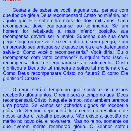
Gostaria de saber se você, alguma vez, pensou com
que tipo de glória Deus recompensará Cristo no milênio, por
aquilo que Ele sofreu há mais de dois mil anos. Uma
recompensa deve equiparar-se ao sofrimento. Se um
homem for rebaixado à mais inferior posição, sua
recompensa deverá ser a maior. Suponha que sua casa
pegue fogo ou que você se encontre em sério perigo, e um
empregado seu arrisque-se e quase perca e a vida tentando
salvá-lo. Como você o recompensaria? Você diria: “Eu o
recompenso com vinte centavos”? Ninguém faria isso. A
recompensa tem de equiparar-se ao sofrimento. Cristo
glorificou a Deus de tal maneira e sofreu tal morte na cruz.
Como Deus recompensará Cristo no futuro? E como Ele
glorificará Cristo?
O reino será o tempo no qual Cristo e os cristãos
receberão glória juntos. O reino será o tempo no qual Deus
recompensará Cristo. Naquele tempo, nós também teremos
uma porção. Se vamos ser achados dignos de receber a
glória do Senhor, dependerá totalmente do resultado de
nosso andar e trabalho pessoais. Não existe a questão de
mérito no novo céu e nova terra. Mas no reino, somente os
que tiverem mérito receberão glória. O Senhor sofreu