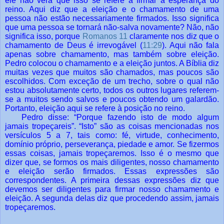
ele não verá que isso se refere a firmar a esperança do
reino. Aqui diz que a eleição e o chamamento de uma
pessoa não estão necessariamente firmados. Isso significa
que uma pessoa se tornará não-salva novamente? Não, não
significa isso, porque
Romanos 11
claramente nos diz que o
chamamento de Deus é irrevogável (
11:29
). Aqui não fala
apenas sobre chamamento, mas também sobre eleição.
Pedro colocou o chamamento e a eleição juntos. A Bíblia diz
muitas vezes que muitos são chamados, mas poucos são
escolhidos. Com exceção de um trecho, sobre o qual não
estou absolutamente certo, todos os outros lugares referem-
se a muitos sendo salvos e poucos obtendo um galardão.
Portanto, eleição aqui se refere à posição no reino.
Pedro disse: “Porque fazendo isto de modo algum
jamais tropeçareis”. “Isto” são as coisas mencionadas nos
versículos 5 a 7, tais como: fé, virtude, conhecimento,
domínio próprio, perseverança, piedade e amor. Se fizermos
essas coisas, jamais tropeçaremos. Isso é o mesmo que
dizer que, se formos os mais diligentes, nosso chamamento
e eleição serão firmados. Essas expressões são
correspondentes. A primeira dessas expressões diz que
devemos ser diligentes para firmar nosso chamamento e
eleição. A segunda delas diz que procedendo assim, jamais
tropeçaremos.