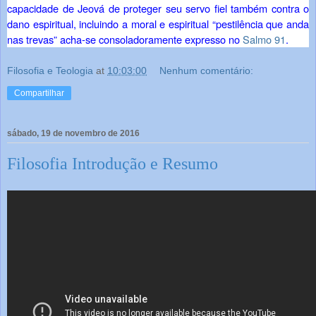
capacidade de Jeová de proteger seu servo fiel também contra o
dano espiritual, incluindo a moral e espiritual “pestilência que anda
nas trevas” acha-se consoladoramente expresso no
Salmo 91
.
Filosofia e Teologia
at
10:03:00
Nenhum comentário:
Compartilhar
sábado, 19 de novembro de 2016
Filosofia Introdução e Resumo