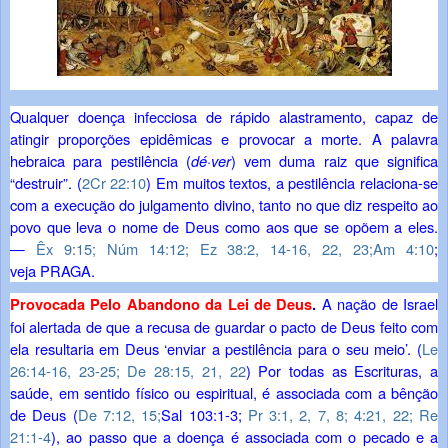
Qualquer doença infecciosa de rápido alastramento, capaz de
atingir proporções epidêmicas e provocar a morte. A palavra
hebraica para pestilência (
dé·ver
) vem duma raiz que significa
“destruir”. (
2Cr 22:10
) Em muitos textos, a pestilência relaciona-se
com a execução do julgamento divino, tanto no que diz respeito ao
povo que leva o nome de Deus como aos que se opõem a eles.
—
Êx 9:15;
Núm 14:12;
Ez 38:2,
14-16,
22, 23;
Am 4:10
;
veja
PRAGA
.
A nação de Israel
Provocada Pelo Abandono da Lei de Deus
.
foi alertada de que a recusa de guardar o pacto de Deus feito com
ela resultaria em Deus ‘enviar a pestilência para o seu meio’. (
Le
26:14-16,
23-25;
De 28:15,
21, 22
) Por todas as Escrituras, a
saúde, em sentido físico ou espiritual, é associada com a bênção
de Deus (
De 7:12,
15;
Sal 103:1-3;
Pr 3:1, 2,
7, 8;
4:21, 22;
Re
21:1-4
), ao passo que a doença é associada com o pecado e a