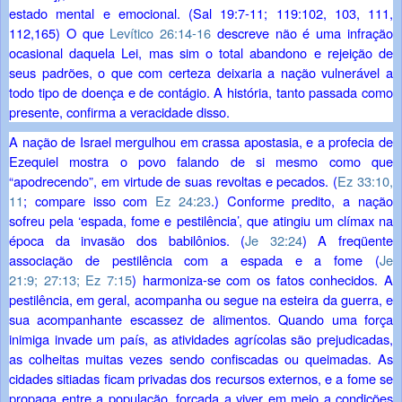
estado mental e emocional. (
Sal 19:7-11;
119:102, 103,
111,
112,
165
) O que
Levítico 26:14-16
descreve não é uma infração
ocasional daquela Lei, mas sim o total abandono e rejeição de
seus padrões, o que com certeza deixaria a nação vulnerável a
todo tipo de doença e de contágio. A história, tanto passada como
presente, confirma a veracidade disso.
A nação de Israel mergulhou em crassa apostasia, e a profecia de
Ezequiel mostra o povo falando de si mesmo como que
“apodrecendo”, em virtude de suas revoltas e pecados. (
Ez 33:10,
11
; compare isso com
Ez 24:23
.) Conforme predito, a nação
sofreu pela ‘espada, fome e pestilência’, que atingiu um clímax na
época da invasão dos babilônios. (
Je 32:24
) A freqüente
associação de pestilência com a espada e a fome (
Je
21:9;
27:13;
Ez 7:15
) harmoniza-se com os fatos conhecidos. A
pestilência, em geral, acompanha ou segue na esteira da guerra, e
sua acompanhante escassez de alimentos. Quando uma força
inimiga invade um país, as atividades agrícolas são prejudicadas,
as colheitas muitas vezes sendo confiscadas ou queimadas. As
cidades sitiadas ficam privadas dos recursos externos, e a fome se
propaga entre a população, forçada a viver em meio a condições