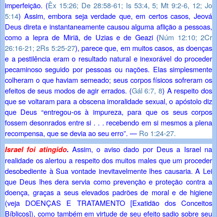
imperfeição. (
Êx 15:26;
De 28:58-61;
Is 53:4, 5;
Mt 9:2-6,
12;
Jo
5:14
) Assim, embora seja verdade que, em certos casos, Jeová
Deus direta e instantaneamente causou alguma aflição a pessoas,
como a lepra de Miriã, de Uzias e de Geazi (
Núm 12:10;
2Cr
26:16-21;
2Rs 5:25-27
), parece que, em muitos casos, as doenças
e a pestilência eram o resultado natural e inexorável do proceder
pecaminoso seguido por pessoas ou nações. Elas simplesmente
colheram o que haviam semeado; seus corpos físicos sofreram os
efeitos de seus modos de agir errados. (
Gál 6:7, 8
) A respeito dos
que se voltaram para a obscena imoralidade sexual, o apóstolo diz
que Deus “entregou-os à impureza, para que os seus corpos
fossem desonrados entre si . . . recebendo em si mesmos a plena
recompensa, que se devia ao seu erro”. —
Ro 1:24-27
.
Assim, o aviso dado por Deus a Israel na
Israel foi atingido
.
realidade os alertou a respeito dos muitos males que um proceder
desobediente à Sua vontade inevitavelmente lhes causaria. A Lei
que Deus lhes dera servia como prevenção e proteção contra a
doença, graças a seus elevados padrões de moral e de higiene
(veja
DOENÇAS E TRATAMENTO
[Exatidão dos Conceitos
Bíblicos]), como também em virtude de seu efeito sadio sobre seu