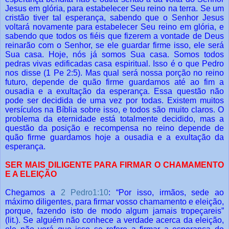
Jesus em glória, para estabelecer Seu reino na terra. Se um
cristão tiver tal esperança, sabendo que o Senhor Jesus
voltará novamente para estabelecer Seu reino em glória, e
sabendo que todos os fiéis que fizerem a vontade de Deus
reinarão com o Senhor, se ele guardar firme isso, ele será
Sua casa. Hoje, nós já somos Sua casa. Somos todos
pedras vivas edificadas casa espiritual. Isso é o que Pedro
nos disse (1 Pe 2:5). Mas qual será nossa porção no reino
futuro, depende de quão firme guardamos até ao fim a
ousadia e a exultação da esperança. Essa questão não
pode ser decidida de uma vez por todas. Existem muitos
versículos na Bíblia sobre isso, e todos são muito claros. O
problema da eternidade está totalmente decidido, mas a
questão da posição e recompensa no reino depende de
quão firme guardamos hoje a ousadia e a exultação da
esperança.
SER MAIS DILIGENTE PARA FIRMAR O CHAMAMENTO
E A ELEIÇÃO
Chegamos a
2 Pedro1:10
: “Por isso, irmãos, sede ao
máximo diligentes, para firmar vosso chamamento e eleição,
porque, fazendo isto de modo algum jamais tropeçareis”
(lit.). Se alguém não conhece a verdade acerca da eleição,