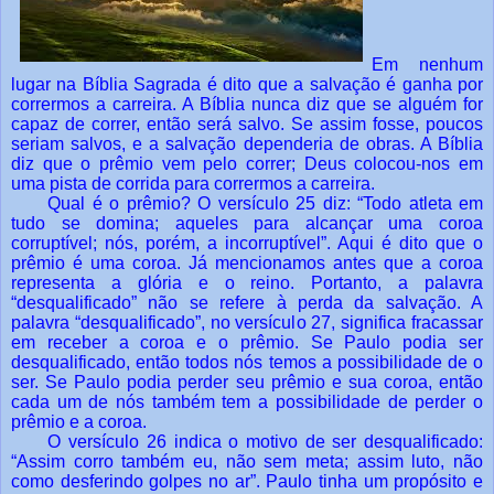
Em nenhum
lugar na Bíblia Sagrada é dito que a salvação é ganha por
corrermos a carreira. A Bíblia nunca diz que se alguém for
capaz de correr, então será salvo. Se assim fosse, poucos
seriam salvos, e a salvação dependeria de obras. A Bíblia
diz que o prêmio vem pelo correr; Deus colocou-nos em
uma pista de corrida para corrermos a carreira.
Qual é o prêmio? O versículo 25 diz: “Todo atleta em
tudo se domina; aqueles para alcançar uma coroa
corruptível; nós, porém, a incorruptível”. Aqui é dito que o
prêmio é uma coroa. Já mencionamos antes que a coroa
representa a glória e o reino. Portanto, a palavra
“desqualificado” não se refere à perda da salvação. A
palavra “desqualificado”, no versículo 27, significa fracassar
em receber a coroa e o prêmio. Se Paulo podia ser
desqualificado, então todos nós temos a possibilidade de o
ser. Se Paulo podia perder seu prêmio e sua coroa, então
cada um de nós também tem a possibilidade de perder o
prêmio e a coroa.
O versículo 26 indica o motivo de ser desqualificado:
“Assim corro também eu, não sem meta; assim luto, não
como desferindo golpes no ar”. Paulo tinha um propósito e