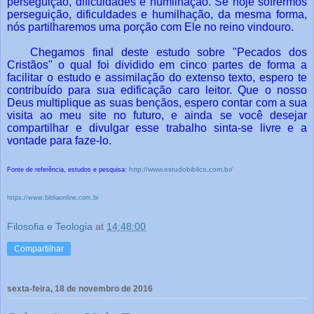
perseguição, dificuldades e humilhação. Se hoje sofrermos
perseguição, dificuldades e humilhação, da mesma forma,
nós partilharemos uma porção com Ele no reino vindouro.
Chegamos final deste estudo sobre "Pecados dos
Cristãos" o qual foi dividido em cinco partes de forma a
facilitar o estudo e assimilação do extenso texto, espero te
contribuído para sua edificação caro leitor. Que o nosso
Deus multiplique as suas bençãos, espero
contar com
a sua
visita ao meu site no futuro, e ainda se você desejar
compartilhar e divulgar esse trabalho sinta-se livre e a
vontade para faze-lo.
http://www.estudobiblico.com.br/
Fonte de referência, estudos e pesquisa:
https://www.bibliaonline.com.br
Filosofia e Teologia
at
14:48:00
Compartilhar
sexta-feira, 18 de novembro de 2016