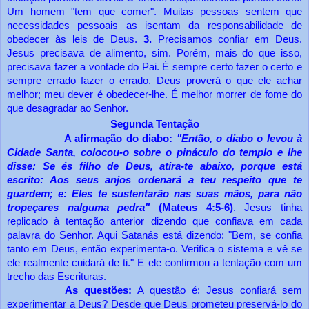
Um homem "tem que comer". Muitas pessoas sentem que
necessidades pessoais as isentam da responsabilidade de
obedecer às leis de Deus.
3.
Precisamos confiar
em Deus.
Jesus
precisava de alimento, sim. Porém, mais do que isso,
precisava fazer a vontade do Pai. É sempre certo fazer o certo e
sempre errado fazer o errado. Deus proverá o que ele achar
melhor; meu dever é obedecer-lhe. É melhor morrer de fome do
que desagradar ao Senhor.
Segunda Tentação
A afirmação do diabo:
"Então, o diabo o levou à
Cidade Santa, colocou-o sobre o pináculo do templo e lhe
disse: Se és filho de Deus, atira-te abaixo, porque está
escrito: Aos seus anjos ordenará a teu respeito que te
guardem; e: Eles te sustentarão nas suas mãos, para não
tropeçares nalguma pedra"
(Mateus 4:5-6)
. Jesus tinha
replicado à tentação anterior dizendo que confiava em cada
palavra do Senhor. Aqui Satanás está dizendo: "Bem, se confia
tanto em Deus, então experimenta-o. Verifica o sistema e vê se
ele realmente cuidará de ti." E ele confirmou a tentação com um
trecho das Escrituras.
As questões:
A questão é: Jesus confiará sem
experimentar a Deus? Desde que Deus prometeu preservá-lo do