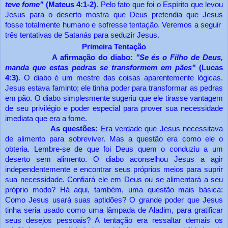
teve fome"
(Mateus 4:1-2)
. Pelo fato que foi o Espírito que levou
Jesus para o deserto mostra que Deus pretendia que Jesus
fosse totalmente humano e sofresse tentação. Veremos a seguir
três tentativas de Satanás para seduzir Jesus.
Primeira Tentação
A afirmação do diabo:
"Se és o Filho de Deus,
manda que estas pedras se transformem em pães"
(Lucas
4:3)
. O diabo é um mestre das coisas aparentemente lógicas.
Jesus estava faminto; ele tinha poder para transformar as pedras
em pão. O
diabo simplesmente sugeriu que ele tirasse vantagem
de seu privilégio e poder especial para prover sua necessidade
imediata que era a fome.
As questões:
Era verdade que Jesus necessitava
de alimento para sobreviver. Mas a questão era como ele o
obteria. Lembre-se de que foi Deus quem o conduziu a um
deserto sem alimento. O diabo aconselhou Jesus a agir
independentemente e encontrar seus próprios meios para suprir
sua necessidade. Confiará ele em Deus ou se alimentará a seu
próprio modo? Há aqui, também, uma questão mais básica:
Como Jesus usará suas aptidões? O grande poder que Jesus
tinha seria usado como uma lâmpada de Aladim, para gratificar
seus desejos pessoais? A tentação era ressaltar demais os