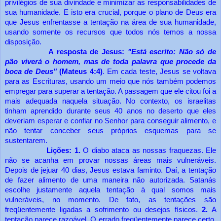
privilégios de sua divindade e minimizar as responsabilidades de
sua humanidade. E isto era crucial, porque o plano de Deus era
que Jesus enfrentasse a tentação na área de sua humanidade,
usando somente os recursos que todos nós temos a nossa
disposição.
A resposta de Jesus:
"Está escrito: Não só de
pão viverá o homem, mas de toda palavra que procede da
boca de Deus"
(Mateus 4:4)
. Em cada teste, Jesus se voltava
para as Escrituras, usando um meio que nós também podemos
empregar para superar a tentação. A passagem que ele citou foi a
mais adequada naquela situação. No contexto, os israelitas
tinham aprendido durante seus 40 anos no deserto que eles
deveriam esperar e confiar no Senhor para conseguir alimento, e
não tentar conceber seus próprios esquemas para se
sustentarem.
Lições: 1.
O diabo ataca as nossas fraquezas. Ele
não se acanha em provar nossas áreas mais vulneráveis.
Depois de jejuar 40 dias, Jesus estava faminto. Daí, a tentação
de fazer alimento de uma maneira não autorizada. Satanás
escolhe justamente aquela tentação à qual somos mais
vulneráveis, no momento. De fato, as tentações são
freqüentemente ligadas a sofrimento ou desejos físicos.
2.
A
tentação parece razoável. O errado freqüentemente parece certo.