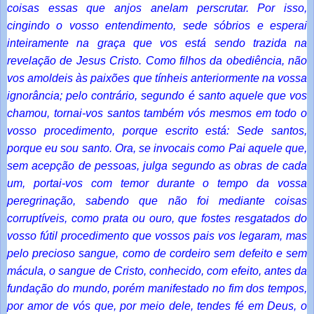
coisas essas que anjos anelam perscrutar. Por isso,
cingindo o vosso entendimento, sede sóbrios e esperai
inteiramente na graça que vos está sendo trazida na
revelação de Jesus Cristo. Como filhos da obediência, não
vos amoldeis às paixões que tínheis anteriormente na vossa
ignorância; pelo contrário, segundo é santo aquele que vos
chamou, tornai-vos santos também vós mesmos em todo o
vosso procedimento, porque escrito está: Sede santos,
porque eu sou santo. Ora, se invocais como Pai aquele que,
sem acepção de pessoas, julga segundo as obras de cada
um, portai-vos com temor durante o tempo da vossa
peregrinação, sabendo que não foi mediante coisas
corruptíveis, como prata ou ouro, que fostes resgatados do
vosso fútil procedimento que vossos pais vos legaram, mas
pelo precioso sangue, como de cordeiro sem defeito e sem
mácula, o sangue de Cristo, conhecido, com efeito, antes da
fundação do mundo, porém manifestado no fim dos tempos,
por amor de vós que, por meio dele, tendes fé em Deus, o