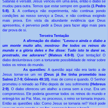
Satanás é versátil. Jesus venceu em uma área, então o diabo se
mudou para outra. Temos que estar sempre em guarda
(1 Pedro
5:8)
.
3.
A
confiança não experimenta, não continua pondo
condições ao nosso serviço a Deus, e não continua exigindo
mais prova. Em vista da abundante evidência que Deus
apresentou, é perverso pedir a Deus para fazer algo mais para
dar prova de si.
Terceira Tentação
A afirmação do diabo:
"Levou-o ainda o diabo a
um monte muito alto, mostrou- lhe todos os reinos do
mundo e a glória deles e lhe disse: Tudo isto te darei se,
prostrado, me adorares"
(Mateus 4:8-9)
. Que tentação! O
diabo deslumbrava com a torturante possibilidade de reinar sobre
todos os reinos do mundo.
As questões:
A questão aqui não era tanto a de
Jesus tornar-se um rei
(Deus já lhe tinha prometido isso
Salmo 2:7-9; Gênesis 49:10)
, mas de como e quando. O Senhor
prometeu o reinado ao Filho depois de seu sofrimento
(Hebreus
2:9)
. O diabo ofereceu um atalho: a coroa sem a cruz. Era um
compromisso. Ele poderia governar todos os reinos do mundo e
entregá-los ao Pai. Mas, no processo, o reino se tornaria impuro.
Então as questões são: Como Jesus se tornaria rei? Você pode