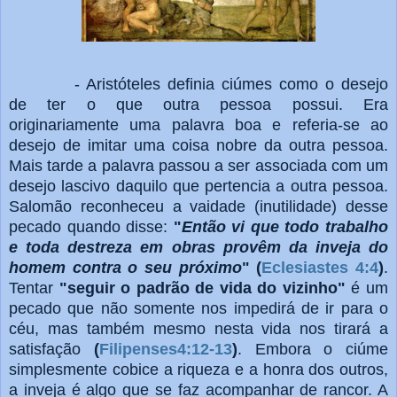
- Aristóteles definia ciúmes como o desejo
de ter o que outra pessoa possui. Era
originariamente uma palavra boa e referia-se ao
desejo de imitar uma coisa nobre da outra pessoa.
Mais tarde a palavra passou a ser associada com um
desejo lascivo daquilo que pertencia a outra pessoa.
Salomão reconheceu a vaidade (inutilidade) desse
pecado quando disse:
"
Então vi que todo trabalho
e toda destreza em obras provêm da inveja do
homem contra o seu próximo
" (
Eclesiastes 4:4
)
.
Tentar
"seguir o padrão de vida do vizinho"
é um
pecado que não somente nos impedirá de ir para o
céu, mas também mesmo nesta vida nos tirará a
satisfação
(
Filipenses4:12-13
)
. Embora o ciúme
simplesmente cobice a riqueza e a honra dos outros,
a inveja é algo que se faz acompanhar de rancor. A