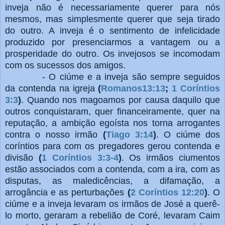
inveja não é necessariamente querer para nós
mesmos, mas simplesmente querer que seja tirado
do outro. A inveja é o sentimento de infelicidade
produzido por presenciarmos a vantagem ou a
prosperidade do outro. Os invejosos se incomodam
com os sucessos dos amigos.
- O ciúme e a inveja são sempre seguidos
da contenda na igreja
(
Romanos13:13
;
1 Coríntios
3:3
)
. Quando nos magoamos por causa daquilo que
outros conquistaram, quer financeiramente, quer na
reputação, a ambição egoísta nos torna arrogantes
contra o nosso irmão
(
Tiago 3:14
)
. O ciúme dos
coríntios para com os pregadores gerou contenda e
divisão
(
1 Coríntios 3:3-4
)
. Os irmãos ciumentos
estão associados com a contenda, com a ira, com as
disputas, as maledicências, a difamação, a
arrogância e as perturbações
(
2 Coríntios 12:20
)
. O
ciúme e a inveja levaram os irmãos de José a querê-
lo morto, geraram a rebelião de Coré, levaram Caim