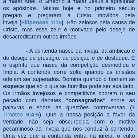
a matar Abel, o Sinédrio a matar Jesus e aprisionar
os apóstolos. Muitos hoje e no primeiro século
pregam e pregaram a Cristo movidos pela
inveja
(
Filipenses 1:15
)
. São zelosos pela causa de
Cristo, mas esse zelo é motivado pelo desejo de
desacreditarem outros irmãos.
- A contenda nasce da inveja, da ambição e
do desejo de prestígio, de posição e de destaque. É
o espírito que nasce da competição desmedida e
ímpia. A contenda corre solta quando os cristãos
odeiam ser superados. Domina quando o homem se
esquece que só o que se humilha pode ser exaltado.
Os irmãos invejosos e competitivos cobrem o seu
pecado com debates
"consagrados"
sobre as
palavras e sobre as questões controversas (
1
Timóteo
6:4-5
)
. Que a nossa posição a favor da
verdade não seja obscurecida com o motivo
pecaminoso da inveja que nos conduz à contenda.
Uma vez que a contenda entra na igreja, o culto