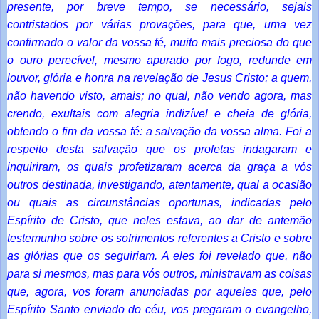
presente, por breve tempo, se necessário, sejais
contristados por várias provações, para que, uma vez
confirmado o valor da vossa fé, muito mais preciosa do que
o ouro perecível, mesmo apurado por fogo, redunde em
louvor, glória e honra na revelação de Jesus Cristo; a quem,
não havendo visto, amais; no qual, não vendo agora, mas
crendo, exultais com alegria indizível e cheia de glória,
obtendo o fim da vossa fé: a salvação da vossa alma. Foi a
respeito desta salvação que os profetas indagaram e
inquiriram, os quais profetizaram acerca da graça a vós
outros destinada, investigando, atentamente, qual a ocasião
ou quais as circunstâncias oportunas, indicadas pelo
Espírito de Cristo, que neles estava, ao dar de antemão
testemunho sobre os sofrimentos referentes a Cristo e sobre
as glórias que os seguiriam. A eles foi revelado que, não
para si mesmos, mas para vós outros, ministravam as coisas
que, agora, vos foram anunciadas por aqueles que, pelo
Espírito Santo enviado do céu, vos pregaram o evangelho,