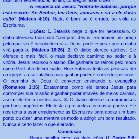
usar um meio errado e, no fim, conseguir fazer o bem?
A resposta de Jesus:
"Retira-te Satanás, porque
está escrito: Ao Senhor, teu Deus, adorarás e só a ele darás
culto"
(Mateus 4:10)
. Nada é bom se é errado, se viola as
Escrituras.
Lições: 1.
Satanás paga o que for necessário. O
diabo ofereceu tudo para "comprar" Jesus. Se houver um preço
pelo qual você desobedecerá a Deus, pode esperar que o diabo
virá pagá-lo.
(Mateus 16:26)
.
2.
O diabo oferece atalhos. Ele
oferece o mais fácil, o mais decisivo caminho ao poder e à
vitória. Jesus recusou o atalho; Ele ganharia os reinos pelo modo
que o Pai tinha determinado. Hoje Satanás tenta as pessoas até
na igrejas a usar atalhos para ganhar poder e converter pessoas.
O caminho de Deus é converter ensinando o evangelho
(Romanos 1:16).
Exatamente como ele tentou Jesus para
corromper sua missão e ganhar poder através de meios carnais,
assim ele tenta nestes dias.
3.
O diabo oferece compromissos
por bons propósitos. Ele testa a profundeza de nossa pureza. Ele
nos tenta a usar erradamente as Escrituras para apoiar um bom
ponto ou dizer uma mentira de modo a atingir um bom resultado.
Nunca é certo fazer o que é errado.
Conclusão
Nesta batalha entre os dois leões
(1 Pedro 5:8;