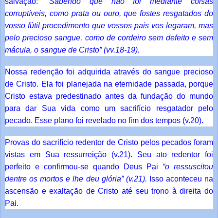
salvação:
“Sabendo que não foi mediante coisas
corruptíveis, como prata ou ouro, que fostes resgatados do
vosso fútil procedimento que vossos pais vos legaram, mas
pelo precioso sangue, como de cordeiro sem defeito e sem
mácula, o sangue de Cristo” (vv.18-19).
Nossa redenção foi adquirida através do sangue precioso
de Cristo. Ela foi planejada na eternidade passada, porque
Cristo estava predestinado antes da fundação do mundo
para dar Sua vida como um sacrifício resgatador pelo
pecado. Esse plano foi revelado no fim dos tempos (v.20).
Provas do sacrifício redentor de Cristo pelos pecados foram
vistas em Sua ressurreição (v.21). Seu ato redentor foi
perfeito e confirmou-se quando Deus Pai
“o ressuscitou
dentre os mortos e lhe deu glória” (v.21).
Isso aconteceu na
ascensão e exaltação de Cristo até seu trono à direita do
Pai.