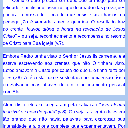
Como o ouro precisa ser depurado em fogo para ser
refinado e purificado, assim o fogo depurador das provações
purifica a nossa fé. Uma fé que resiste às chamas da
perseguição é verdadeiramente genuína. O resultado traz
ao crente
“louvor, glória e honra na revelação de Jesus
Cristo”
– ou seja, reconhecimento e recompensa no retorno
de Cristo para Sua igreja (v.7).
Embora Pedro tenha visto o Senhor Jesus fisicamente, ele
estava escrevendo aos crentes que não O tinham visto.
Estes amavam a Cristo por causa do que Ele tinha feito por
eles (v.8). A fé cristã não é sustentada por uma visão física
do Salvador, mas através de um relacionamento pessoal
com Ele.
Além disto, eles se alegraram pela salvação
“com alegria
indizível e cheia de glória” (v.8).
Ou seja, a alegria deles era
tão grande que não havia palavras para expressar sua
intensidade e a glória completa que experimentavam. Por