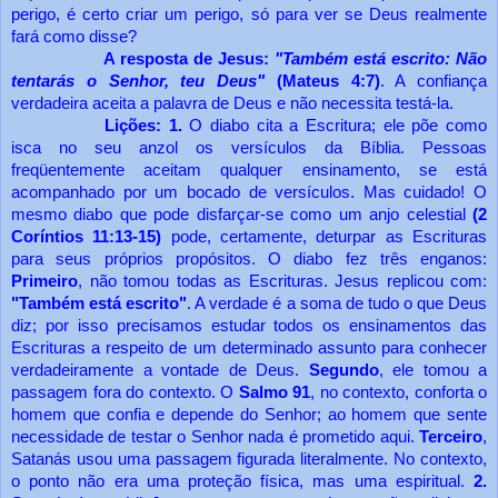
perigo, é certo criar um perigo, só para ver se Deus realmente
fará como disse?
A resposta de Jesus:
"Também está escrito: Não
tentarás o Senhor, teu Deus"
(Mateus 4:7)
. A confiança
verdadeira aceita a palavra de Deus e não necessita testá-la.
Lições: 1.
O diabo cita a Escritura; ele põe como
isca no seu anzol os versículos da Bíblia. Pessoas
freqüentemente aceitam qualquer ensinamento, se está
acompanhado por um bocado de versículos. Mas cuidado! O
mesmo diabo que pode disfarçar-se como um anjo celestial
(2
Coríntios 11:13-15)
pode, certamente, deturpar as Escrituras
para seus próprios propósitos. O diabo fez três enganos:
Primeiro
, não tomou todas as Escrituras. Jesus replicou com:
"Também está escrito"
. A verdade é a soma de tudo o que Deus
diz; por isso precisamos estudar todos os ensinamentos das
Escrituras a respeito de um determinado assunto para conhecer
verdadeiramente a vontade de Deus.
Segundo
, ele tomou a
passagem fora do contexto. O
Salmo 91
, no contexto, conforta o
homem que confia e depende do Senhor; ao homem que sente
necessidade de testar o Senhor nada é prometido aqui.
Terceiro
,
Satanás usou uma passagem figurada literalmente. No contexto,
o ponto não era uma proteção física, mas uma espiritual.
2.