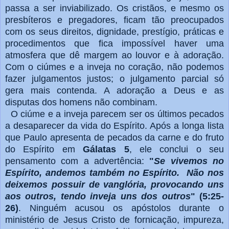
passa a ser inviabilizado. Os cristãos, e mesmo os
presbíteros e pregadores, ficam tão preocupados
com os seus direitos, dignidade, prestígio, práticas e
procedimentos que fica impossível haver uma
atmosfera que dê margem ao louvor e à adoração.
Com o ciúmes e a inveja no coração, não podemos
fazer julgamentos justos; o julgamento parcial só
gera mais contenda. A adoração a Deus e as
disputas dos homens não combinam.
O ciúme e a inveja parecem ser os últimos pecados
a desaparecer da vida do Espírito. Após a longa lista
que Paulo apresenta de pecados da carne e do fruto
do Espírito em
Gálatas 5
, ele conclui o seu
pensamento com a advertência:
"
Se vivemos no
Espírito, andemos também no Espírito. Não nos
deixemos possuir de vanglória, provocando uns
aos outros, tendo inveja uns dos outros
" (5:25-
26)
. Ninguém acusou os apóstolos durante o
ministério de Jesus Cristo de fornicação, impureza,