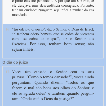
espírito eles lhe pertencem. E por que um só? Porque
ele desejava uma des­cendência consagrada. Portanto,
tenham cuida­do: Ninguém seja infiel à mulher da sua
moci­dade.
16
"Eu odeio o divórcio", diz o Senhor, o Deus de Israel,
"e também odeio homem que se cobre de violência
como se cobre de roupas", diz o Senhor dos
Por isso, tenham bom senso; não
Exércitos.
sejam infiéis.
O dia do juízo
17
Vocês têm cansado o Senhor com as suas
"Como o temos cansado?", vocês ainda
palavras.
perguntam. Quando dizem: "Todos os que
fazem o mal são bons aos olhos do Senhor, e
ele se agrada deles" e também quando pergun­
tam: "Onde está o Deus da justiça?"