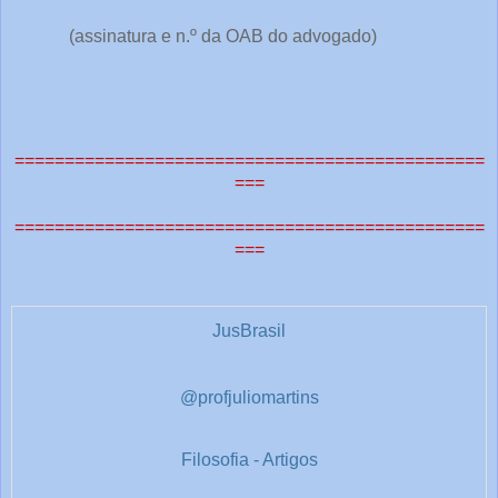
(assinatura e n.º da OAB do advogado)
===============================================
===
===============================================
===
JusBrasil
@profjuliomartins
Filosofia - Artigos