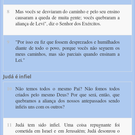
8
Mas vocês se desviaram do caminho e pelo seu ensino
causaram a queda de muita gente; vocês quebraram a
aliança de Levi", diz o Senhor dos Exércitos.
9
"Por isso eu fiz que fossem desprezados e humilhados
diante de todo o povo, porque vocês não seguem os
meus caminhos, mas são parciais quando ensinam a
Lei."
Judá é infiel
10
Não temos todos o mesmo Pai? Não fomos todos
criados pelo mesmo Deus? Por que será, então, que
quebramos a aliança dos nossos antepassados sendo
infiéis uns com os outros?
11
Judá tem sido infiel. Uma coisa repug­nante foi
cometida em Israel e em Jerusalém; Judá desonrou o