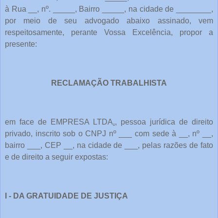
à Rua __, nº. _____, Bairro _____, na cidade de ________,
por meio de seu advogado abaixo assinado, vem
respeitosamente, perante Vossa Excelência, propor a
presente:
RECLAMAÇÃO TRABALHISTA
em face de EMPRESA LTDA
.
, pessoa jurídica de direito
privado, inscrito sob o CNPJ nº ___ com sede à __, nº __,
bairro ___, CEP __, na cidade de ___, pelas razões de fato
e de direito a seguir expostas:
I - DA GRATUIDADE DE JUSTIÇA