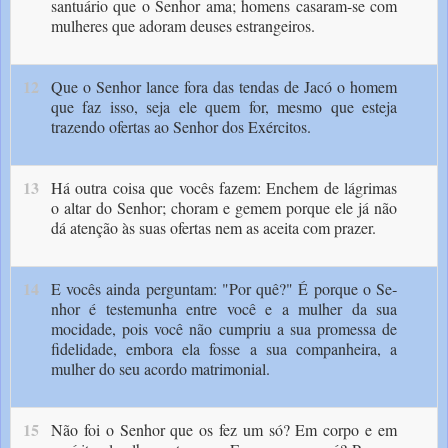
santuário que o Senhor ama; homens casaram-se com
mulheres que adoram deuses estrangeiros.
12
Que o Senhor lance fora das tendas de Jacó o homem
que faz isso, seja ele quem for, mesmo que esteja
trazendo ofertas ao Senhor dos Exércitos.
13
Há outra coisa que vocês fazem: En­chem de lágrimas
o altar do Senhor; choram e gemem porque ele já não
dá atenção às suas ofertas nem as aceita com prazer.
14
E vocês ainda perguntam: "Por quê?" É porque o Se­
nhor é testemunha entre você e a mulher da sua
mocidade, pois você não cumpriu a sua promessa de
fidelidade, embora ela fosse a sua companheira, a
mulher do seu acordo matrimo­nial.
15
Não foi o Senhor que os fez um só? Em corpo e em