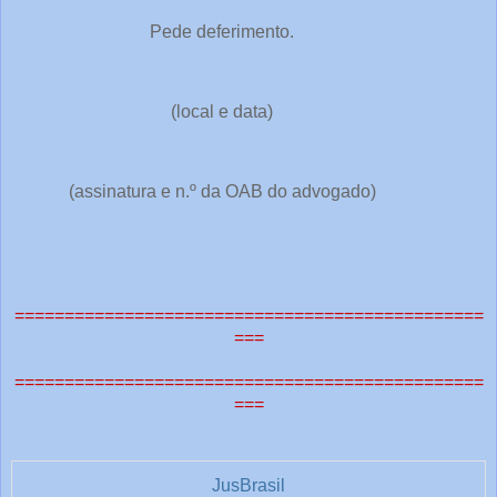
Pede deferimento.
(local e data)
(assinatura e n.º da OAB do advogado)
===============================================
===
===============================================
===
JusBrasil