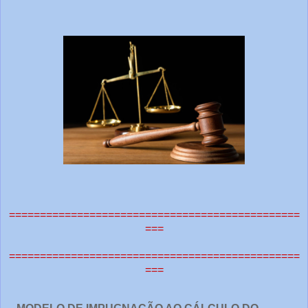
===============================================
===
===============================================
===