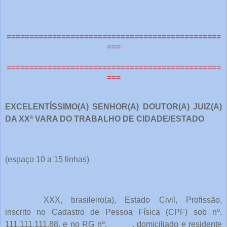
===============================================
===
===============================================
===
EXCELENTÍSSIMO(A) SENHOR(A) DOUTOR(A) JUIZ(A)
DA XXª VARA DO TRABALHO DE CIDADE/ESTADO
(espaço 10 a 15 linhas)
XXX, brasileiro(a), Estado Civil, Profissão,
inscrito no Cadastro de Pessoa Física (CPF) sob nº.
111.111.111.88, e no RG nº. _____, domiciliado e residente