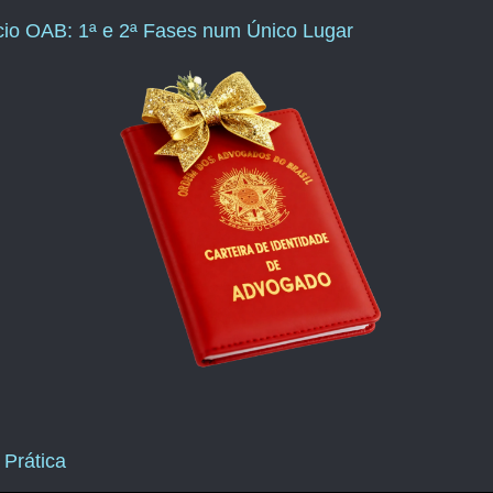
ício OAB: 1ª e 2ª Fases num Único Lugar
 Prática