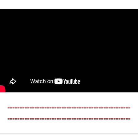
==================================================
==================================================