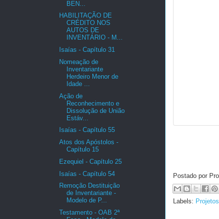
BEN...
HABILITAÇÃO DE
CRÉDITO NOS
AUTOS DE
INVENTÁRIO - M...
Isaías - Capítulo 31
Nomeação de
Inventariante
Herdeiro Menor de
Idade ...
Ação de
Reconhecimento e
Dissolução de União
Estáv...
Isaías - Capítulo 55
Atos dos Apóstolos -
Capítulo 15
Ezequiel - Capítulo 25
Isaías - Capítulo 54
Postado por Pro
Remoção Destituição
de Inventariante -
Modelo de P...
Labels:
Projeto
Testamento - OAB 2ª