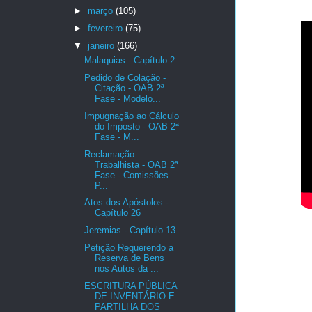
►
março
(105)
►
fevereiro
(75)
▼
janeiro
(166)
Malaquias - Capítulo 2
Pedido de Colação -
Citação - OAB 2ª
Fase - Modelo...
Impugnação ao Cálculo
do Imposto - OAB 2ª
Fase - M...
Reclamação
Trabalhista - OAB 2ª
Fase - Comissões
P...
Atos dos Apóstolos -
Capítulo 26
Jeremias - Capítulo 13
Petição Requerendo a
Reserva de Bens
nos Autos da ...
ESCRITURA PÚBLICA
DE INVENTÁRIO E
PARTILHA DOS