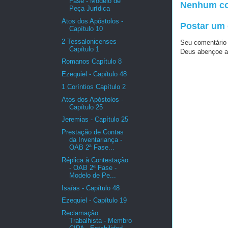
Fase - Modelo de
Nenhum co
Peça Jurídica
Atos dos Apóstolos -
Postar um
Capítulo 10
2 Tessalonicenses
Seu comentário
Capítulo 1
Deus abençoe a
Romanos Capítulo 8
Ezequiel - Capítulo 48
1 Coríntios Capítulo 2
Atos dos Apóstolos -
Capítulo 25
Jeremias - Capítulo 25
Prestação de Contas
da Inventariança -
OAB 2ª Fase...
Réplica à Contestação
- OAB 2ª Fase -
Modelo de Pe...
Isaías - Capítulo 48
Ezequiel - Capítulo 19
Reclamação
Trabalhista - Membro