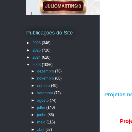
Publicações do Site
►
2026
(346)
►
2025
(710)
►
2024
(628)
▼
2023
(1086)
►
dezembro
(76)
►
novembro
(60)
►
outubro
(49)
►
setembro
(72)
Projetos n
►
agosto
(74)
►
julho
(140)
►
junho
(86)
Proj
►
maio
(116)
►
abril
(67)