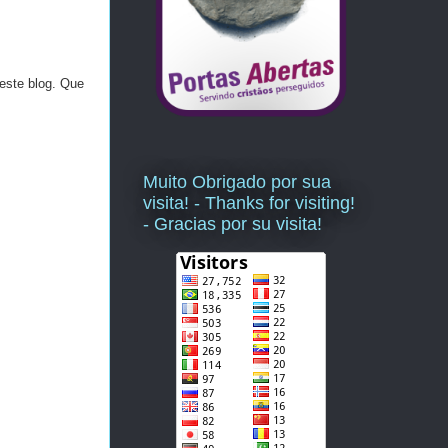
este blog. Que
Muito Obrigado por sua
visita! - Thanks for visiting!
- Gracias por su visita!