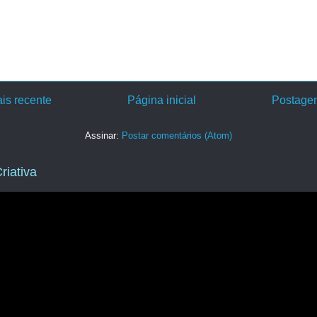
is recente
Página inicial
Postagem
Assinar:
Postar comentários (Atom)
riativa