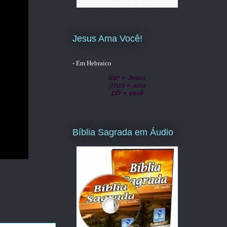
Jesus Ama Você!
- Em Hebraico
lישו = Jesus
מותק = ama
לכן = você
Bíblia Sagrada em Áudio