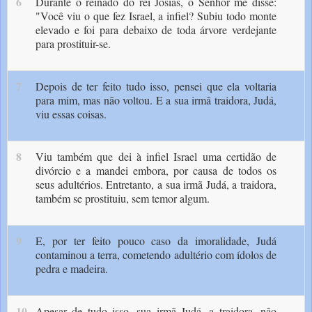
6
Durante o reinado do rei Josias, o Senhor me disse:
"Você viu o que fez Israel, a infiel? Subiu todo monte
elevado e foi para debaixo de toda árvore verdejante
para prostituir-se.
7
Depois de ter feito tudo isso, pensei que ela voltaria
para mim, mas não vol­tou. E a sua irmã traidora, Judá,
viu essas coi­sas.
8
Viu também que dei à infiel Israel uma certidão de
divórcio e a mandei embora, por causa de todos os
seus adultérios. Entretanto, a sua irmã Judá, a traidora,
também se prostitu­iu, sem temor algum.
9
E, por ter feito pouco caso da imoralidade, Judá
contaminou a terra, come­tendo adultério com ídolos de
pedra e madeira.
10
Apesar de tudo isso, sua irmã Judá, a traidora, não