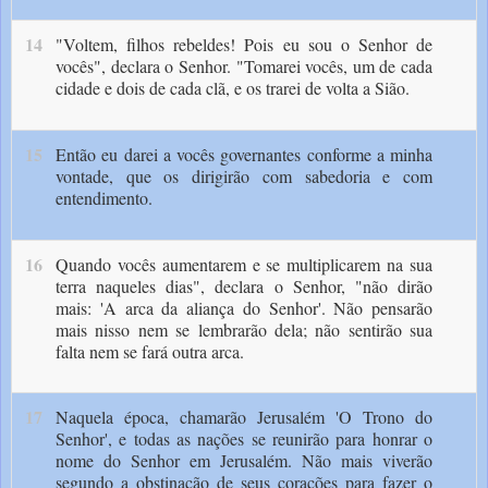
14
"Voltem, filhos rebeldes! Pois eu sou o Senhor de
vocês", declara o Senhor. "Tomarei vocês, um de cada
cidade e dois de cada clã, e os trarei de volta a Sião.
15
Então eu darei a vocês governan­tes conforme a minha
vontade, que os dirigirão com sabedoria e com
entendimento.
16
Quando vocês aumentarem e se multiplicarem na sua
terra naqueles dias", declara o Senhor, "não dirão
mais: 'A arca da aliança do Senhor'. Não pensarão
mais nisso nem se lembrarão dela; não sentirão sua
falta nem se fará outra arca.
17
Naquela época, chamarão Jerusalém 'O Trono do
Senhor', e todas as nações se reuni­rão para honrar o
nome do Senhor em Jerusa­lém. Não mais viverão
segundo a obstinação de seus corações para fazer o