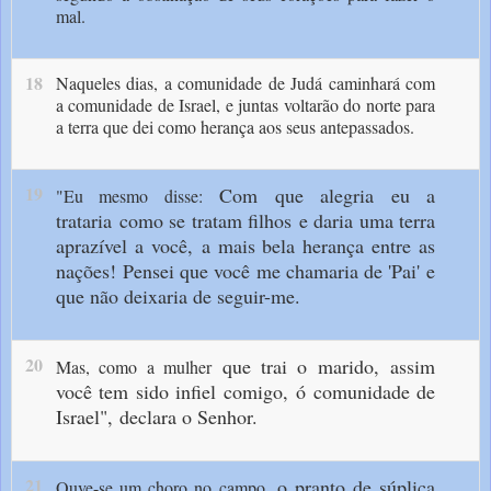
mal.
18
Naqueles dias, a comunidade de Judá caminhará com
a comuni­dade de Israel, e juntas voltarão do norte para
a terra que dei como herança aos seus antepassa­dos.
19
Com que alegria eu a
"Eu mesmo disse:
trataria
como se tratam filhos
e daria uma terra
aprazível a você,
a mais bela herança entre as
nações!
Pensei que você me chamaria de 'Pai'
e
que não deixaria de seguir-me.
20
que trai o marido,
assim
Mas, como a mulher
você tem sido infiel comigo,
ó comunidade de
Israel",
declara o Senhor.
21
o pranto de súplica
Ouve-se um choro no campo,