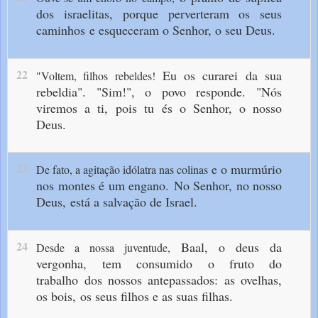
dos israelitas,
porque perverteram os seus
caminhos
e esqueceram o Senhor, o seu Deus.
22
Eu os curarei da sua
"Voltem, filhos rebeldes!
rebeldia".
"Sim!", o povo responde.
"Nós
viremos a ti,
pois tu és o Senhor, o nosso
Deus.
23
e o murmúrio
De fato, a agitação idólatra nas colinas
nos montes é um engano.
No Senhor, no nosso
Deus,
está a salvação de Israel.
24
Baal, o deus da
Desde a nossa juventude,
vergonha,
tem consumido o fruto do
trabalho
dos nossos antepassados:
as ovelhas,
os bois,
os seus filhos e as suas filhas.