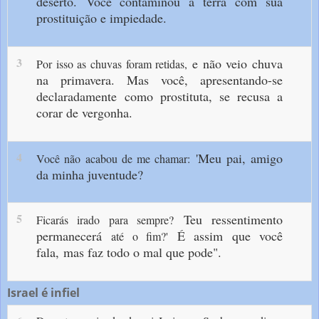
deserto.
Você contaminou a terra
com sua
prostituição e impiedade.
3
e não veio chuva
Por isso as chuvas foram retidas,
na primavera.
Mas você,
apresentando-se
declaradamente
como prostituta,
se recusa a
corar de vergonha.
4
'Meu pai, amigo
Você não acabou de me chamar:
da minha juventude?
5
Teu ressentimento
Ficarás irado para sempre?
permanecerá
É assim que você
até o fim?'
fala,
mas faz todo o mal que pode".
Israel é infiel