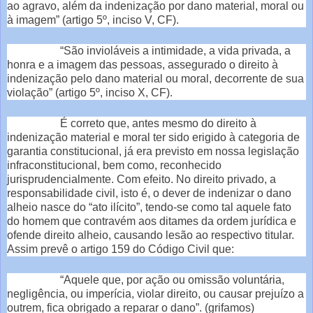
ao agravo, além da indenização por dano material, moral ou
à imagem” (artigo 5º, inciso V, CF).
“São invioláveis a intimidade, a vida privada, a
honra e a imagem das pessoas, assegurado o direito à
indenização pelo dano material ou moral, decorrente de sua
violação” (artigo 5º, inciso X, CF).
É correto que, antes mesmo do direito à
indenização material e moral ter sido erigido à categoria de
garantia constitucional, já era previsto em nossa legislação
infraconstitucional, bem como, reconhecido
jurisprudencialmente. Com efeito. No direito privado, a
responsabilidade civil, isto é, o dever de indenizar o dano
alheio nasce do “ato ilícito”, tendo-se como tal aquele fato
do homem que contravém aos ditames da ordem jurídica e
ofende direito alheio, causando lesão ao respectivo titular.
Assim prevê o artigo 159 do Código Civil que:
“Aquele que, por ação ou omissão voluntária,
negligência, ou imperícia, violar direito, ou causar prejuízo a
outrem, fica obrigado a reparar o dano”. (grifamos)