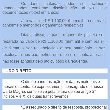
Os danos materiais podem ser facilmente
demonstrados conforme discriminação abaixo e a
documentação (fotos) em anexo:
a) o valor de R$ 1.100,00 (hum mil e cem reais),
conforme o menor dos orçamentos respectivos.
Diante disso, a parte requerente pleiteia ser
reparada no valor de R$ 1.100,00 (hum mil e cem reais),
de forma a ser restabelecido o seu patrimônio e ser
recolocada nos parâmetros em que se encontrava, caso
não fosse atingida pelo ato culposo da requerida.
III - DO DIREITO
O direito à indenização por danos materiais e
morais encontra-se expressamente consagrado em nossa
Carta Magna, como se vê pela leitura de seu artigo 5º,
incisos V e X, os quais transcrevemos:
“É assegurado o direito de resposta, proporcional