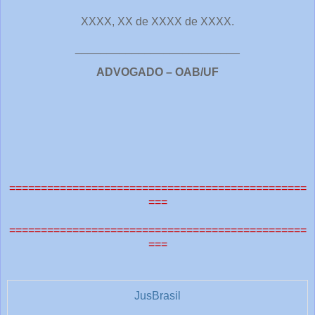
XXXX, XX de XXXX de XXXX.
__________________________
ADVOGADO – OAB/UF
===============================================
===
===============================================
===
JusBrasil