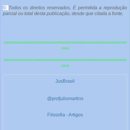
c
ê
©
Todos os direitos reservados. É permitida a reprodução
parcial ou total desta publicação, desde que citada a fonte.
e
o
u
===============================================
t
===
r
===============================================
a
===
s
1
JusBrasil
@profjuliomartins
Filosofia - Artigos