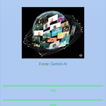
Fonte:
Gemini AI
===============================================
===
=============================================
==
===