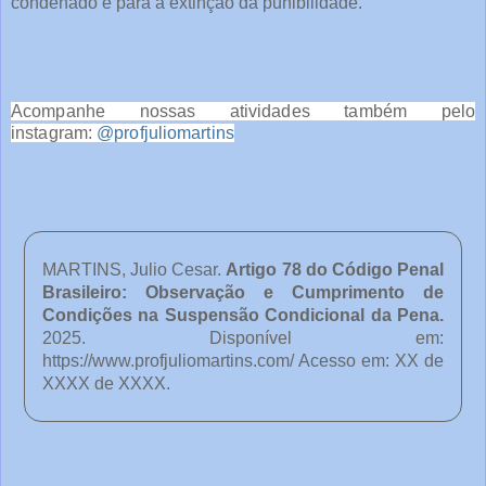
condenado e para a extinção da punibilidade.
Acompanhe nossas atividades também pelo
instagram:
@profjuliomartins
MARTINS, Julio Cesar.
Artigo 78 do Código Penal
Brasileiro: Observação e Cumprimento de
Condições na Suspensão Condicional da Pena
.
2025. Disponível em:
https://www.profjuliomartins.com/ Acesso em: XX de
XXXX de XXXX.
o