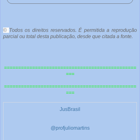
o
c
ê
©
Todos os direitos reservados. É permitida a reprodução
parcial ou total desta publicação, desde que citada a fonte.
e
o
u
===============================================
t
===
r
===============================================
a
===
s
1
JusBrasil
@profjuliomartins