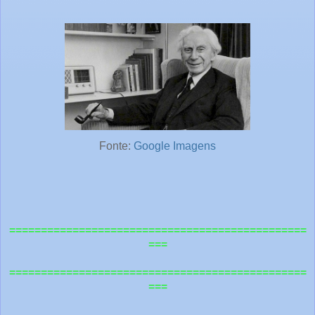
Fonte:
Google Imagens
===============================================
===
=============================================
==
===