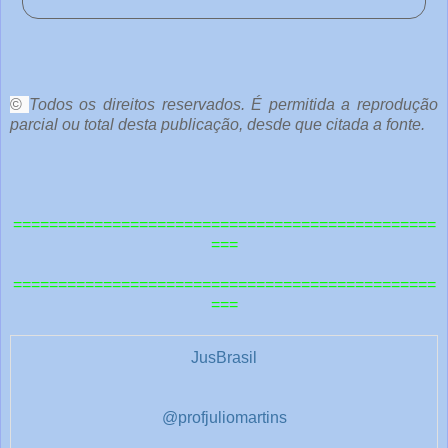
o
c
ê
©
Todos os direitos reservados. É permitida a reprodução
parcial ou total desta publicação, desde que citada a fonte.
e
o
u
===============================================
t
===
r
===============================================
a
===
s
1
JusBrasil
@profjuliomartins