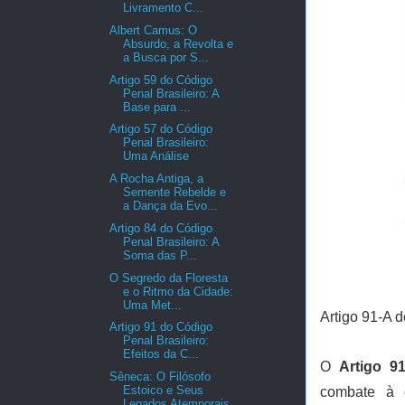
Livramento C...
Albert Camus: O
Absurdo, a Revolta e
a Busca por S...
Artigo 59 do Código
Penal Brasileiro: A
Base para ...
Artigo 57 do Código
Penal Brasileiro:
Uma Análise
A Rocha Antiga, a
Semente Rebelde e
a Dança da Evo...
Artigo 84 do Código
Penal Brasileiro: A
Soma das P...
O Segredo da Floresta
e o Ritmo da Cidade:
Uma Met...
Artigo 91-A 
Artigo 91 do Código
Penal Brasileiro:
Efeitos da C...
O
Artigo 9
Sêneca: O Filósofo
Estoico e Seus
combate à 
Legados Atemporais