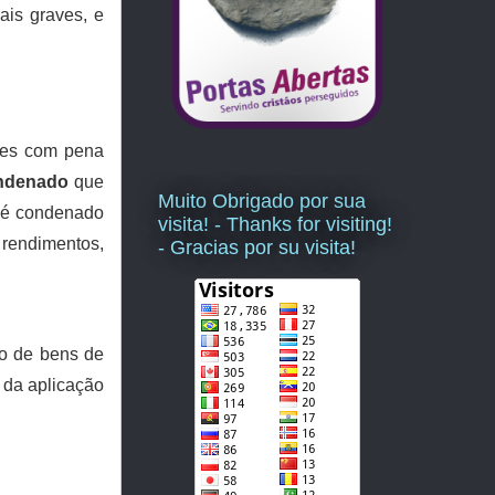
ais graves, e
mes com pena
ondenado
que
Muito Obrigado por sua
o é condenado
visita! - Thanks for visiting!
 rendimentos,
- Gracias por su visita!
o de bens de
 da aplicação