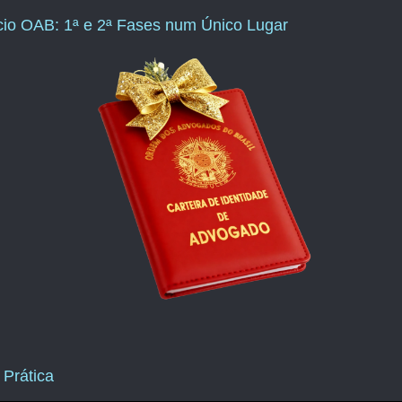
ício OAB: 1ª e 2ª Fases num Único Lugar
 Prática