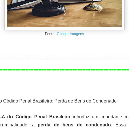
Fonte:
Google Imagens
=================================================
=============================================
====
do Código Penal Brasileiro: Perda de Bens do Condenado
1-A do Código Penal Brasileiro
introduz um importante 
criminalidade: a
perda de bens do condenado
. Essa 