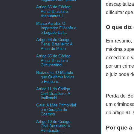
descapitaliz
Artigo 66 do Código
Penal Brasileiro:
dificultar qu
Atenuantes I...
Marco Aurélio: O
O que diz 
Imperador Filósofo e
o Legado Est...
Artigo 58 do Código
Em resumo, 
Penal Brasileiro: A
Pena de Multa
máxima super
Artigo 65 do Código
excedam o va
Penal Brasileiro:
Circunstânci...
por um crime
Nietzsche: O Martelo
o juiz pode 
que Quebrou Ídolos
e Forjou o...
Artigo 11 do Código
Civil Brasileiro: A
Perda de Be
Inalienabi...
um criminoso
Gaia: A Mãe Primordial
e o Coração do
do artigo 91-
Cosmos
Artigo 10 do Código
Civil Brasileiro: A
Por que a
Averbação ...