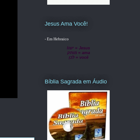
Jesus Ama Você!
- Em Hebraico
lישו = Jesus
מותק = ama
לכן = você
Bíblia Sagrada em Áudio