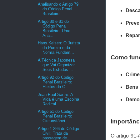
Analisando o Artigo 79
do Código Penal
Desca
Brasileiro
Artigo 80 e 81 do
Preve
Código Penal
Brasileiro: Uma
Repar
Aná...
Hans Kelsen: O Jurista
da Pureza e da
Norma Fundam...
Como func
A Técnica Japonesa
que Vai Organizar
Seus Estudos ...
Crime
Artigo 92 do Código
Penal Brasileiro:
Efeitos da C...
Bens 
Jean-Paul Sartre: A
Vida é uma Escolha
Demon
Radical
Artigo 61 do Código
Penal Brasileiro:
Importânci
Circunstânci...
Artigo 1.286 do Código
Civil: Trata da
O artigo 91-
passagem de...