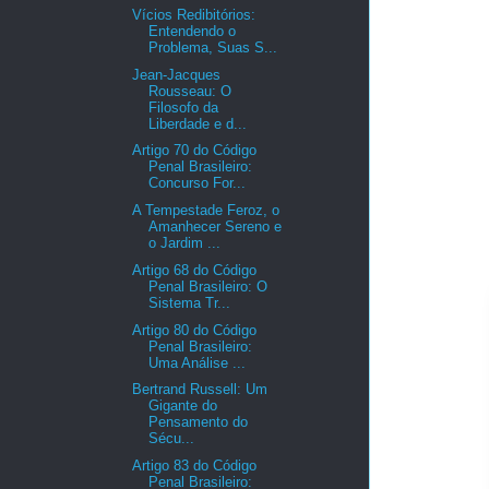
Vícios Redibitórios:
Entendendo o
Problema, Suas S...
Jean-Jacques
Rousseau: O
Filosofo da
Liberdade e d...
Artigo 70 do Código
Penal Brasileiro:
Concurso For...
A Tempestade Feroz, o
Amanhecer Sereno e
o Jardim ...
Artigo 68 do Código
Penal Brasileiro: O
Sistema Tr...
Artigo 80 do Código
Penal Brasileiro:
Uma Análise ...
Bertrand Russell: Um
Gigante do
Pensamento do
Sécu...
Artigo 83 do Código
Penal Brasileiro: