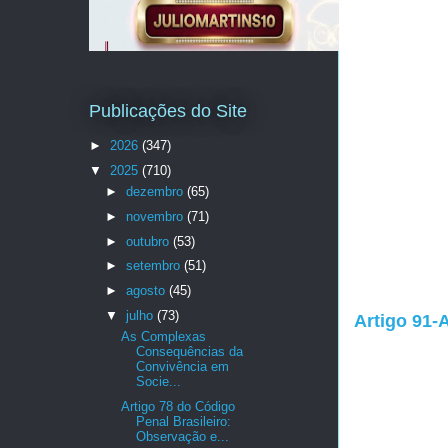
Publicações do Site
►
2026
(347)
▼
2025
(710)
►
dezembro
(65)
►
novembro
(71)
►
outubro
(53)
►
setembro
(51)
►
agosto
(45)
▼
julho
(73)
Artigo 91-
As Complexas
Consequências da
Convivência em
Socie...
Artigo 78 do Código
Penal Brasileiro:
Observação e...