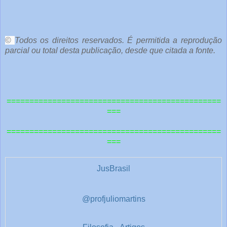
©
Todos os direitos reservados. É permitida a reprodução
parcial ou total desta publicação, desde que citada a fonte.
===============================================
===
===============================================
===
JusBrasil
@profjuliomartins