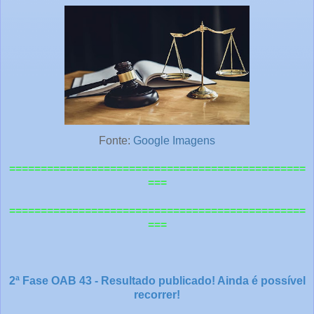
Fonte:
Google Imagens
===============================================
===
=============================================
==
===
2ª Fase OAB 43 - Resultado publicado! Ainda é possível
recorrer!