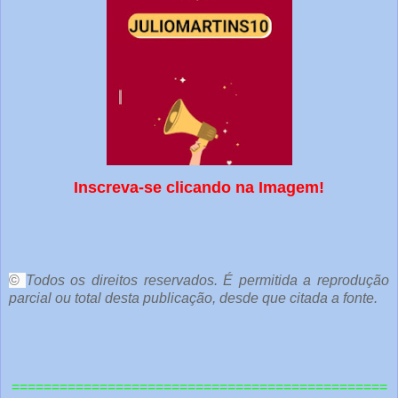
Inscreva-se clicando na Imagem!
o
c
ê
©
Todos os direitos reservados. É permitida a reprodução
parcial ou total desta publicação, desde que citada a fonte.
e
o
u
===============================================