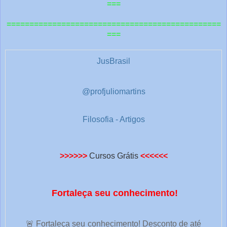
t
===
r
===============================================
a
===
s
1
JusBrasil
@profjuliomartins
Filosofia - Artigos
>>>>>>
Cursos Grátis
<<<<<<
Fortaleça seu conhecimento!
🚨 Fortaleça seu conhecimento! Desconto de até