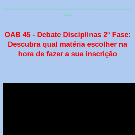
=============================================
==
===
OAB 45 - Debate Disciplinas 2ª Fase:
Descubra qual matéria escolher na
hora de fazer a sua inscrição