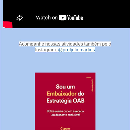
Acompanhe nossas atividades também pelo
Instagram:
@profjuliomartins