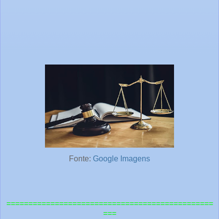
Fonte:
Google Imagens
===============================================
===