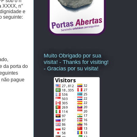
PF sob o n°
a XXXX, n°
dignidade e
o seguinte:
Muito Obrigado por sua
ado,
visita! - Thanks for visiting!
e da porta do
- Gracias por su visita!
seguintes
o não pague