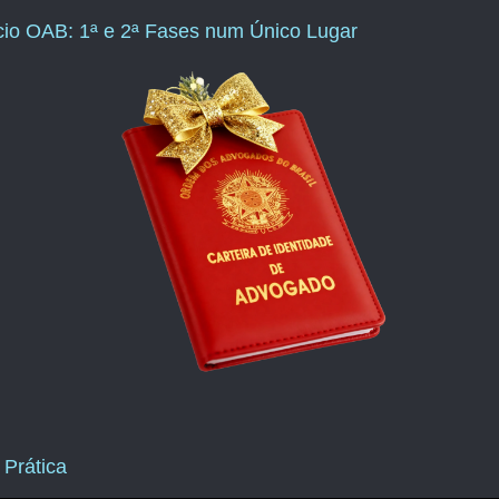
ício OAB: 1ª e 2ª Fases num Único Lugar
 Prática