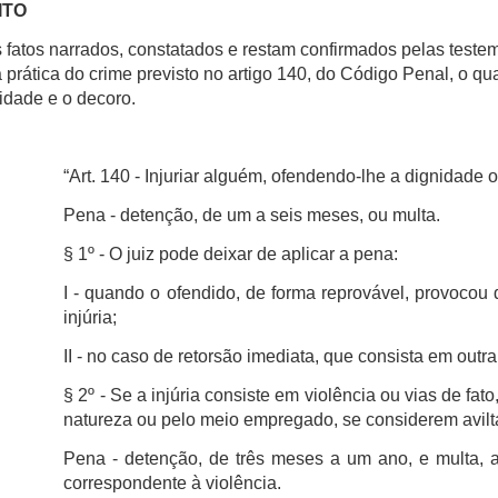
EITO
 fatos narrados, constatados e restam confirmados pelas teste
prática do crime previsto no artigo 140, do Código Penal, o qu
idade e o decoro.
“Art. 140 - Injuriar alguém, ofendendo-lhe a dignidade 
Pena - detenção, de um a seis meses, ou multa.
§ 1º - O juiz pode deixar de aplicar a pena:
I - quando o ofendido, de forma reprovável, provocou 
injúria;
II - no caso de retorsão imediata, que consista em outra 
§ 2º - Se a injúria consiste em violência ou vias de fato
natureza ou pelo meio empregado, se considerem avilt
Pena - detenção, de três meses a um ano, e multa,
correspondente à violência.