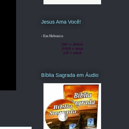
Jesus Ama Você!
- Em Hebraico
lישו = Jesus
מותק = ama
לכן = você
Bíblia Sagrada em Áudio