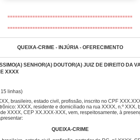
==================================================
==================================================
QUEIXA-CRIME - INJÚRIA - OFERECIMENTO
SIMO(A) SENHOR(A) DOUTOR(A) JUIZ DE DIREITO DA V
DE XXXX
15 linhas)
XX, brasileiro, estado civil, profissão, inscrito no CPF XXX.X
trônico: XXXX, residente e domiciliado na rua XXXX, n.º XXX, 
e de XXXX, CEP XX.XXX-XXX, vem, respeitosamente, à presen
apresentar:
QUEIXA-CRIME