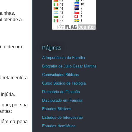
munhas,
al ofende a
ou o decoro:
Páginas
A Importância da Família
Biografia de Júlio César Martins
Curiosidades Biblicas
diretamente a
Curso Básico de Teologia
Dicionário de Filosofia
injúria.
Discipulado em Família
, que, por sua
Estudos Bíblicos
antes:
Estudos de Intercessão
 além da pena
Estudos Homilética