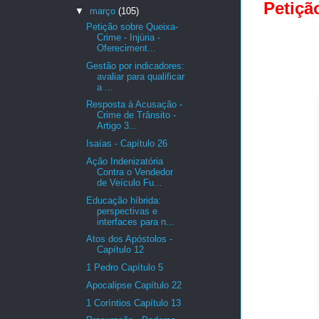
Petiçã
▼
março
(105)
Petição sobre Queixa-
Crime - Injúria -
Ofereciment...
Gestão por indicadores:
avaliar para qualificar
a ...
Resposta à Acusação -
Crime de Trânsito -
Artigo 3...
Isaías - Capítulo 26
Ação Indenizatória
Contra o Vendedor
de Veículo Fu...
Educação híbrida:
perspectivas e
interfaces para n...
Atos dos Apóstolos -
Capítulo 12
1 Pedro Capítulo 5
Apocalipse Capítulo 22
1 Coríntios Capítulo 13