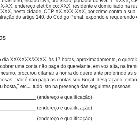
brasileiro, estado civil, profissão, portador do RG. n° XXXX, C
XX, endereço eletrônico: XXX, residente e domiciliado na ru
XXXX, nesta cidade, CEP XX.XXX-XXX, por crime contra a sua 
infração do artigo 140, do Código Penal, expondo e requerendo 
TOS
 dia XX/XXXX/XXXX, às 17 horas, aproximadamente, o querel
cobrar uma conta não paga do querelante, em voz alta, na frent
o mesmo, procurou difamar a honra do querelante proferindo as 
uriosas: "Você não paga as contas seu Boçal, desgraçado, entã
u bosta," etc..., tudo isto na presença das seguintes pessoas:
 _____________ (endereço e qualificação)
 _____________ (endereço e qualificação)
 _____________ (endereço e qualificação)