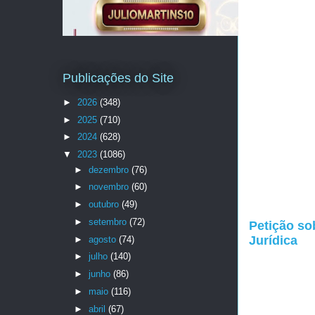
Publicações do Site
►
2026
(348)
►
2025
(710)
►
2024
(628)
▼
2023
(1086)
►
dezembro
(76)
►
novembro
(60)
►
outubro
(49)
►
setembro
(72)
Petição so
Jurídica
►
agosto
(74)
►
julho
(140)
►
junho
(86)
►
maio
(116)
►
abril
(67)