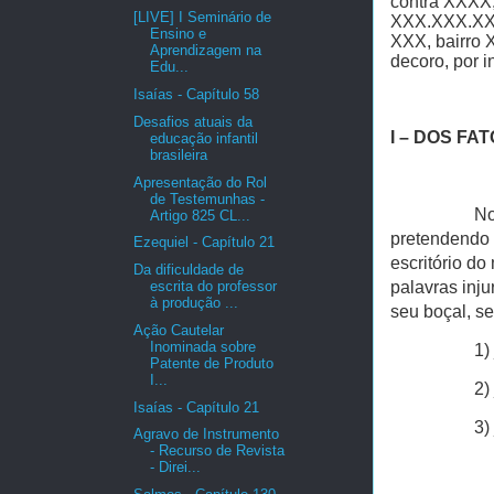
contra XXXX, 
[LIVE] I Seminário de
XXX.XXX.XXX-
Ensino e
XXX, bairro 
Aprendizagem na
decoro, por 
Edu...
Isaías - Capítulo 58
Desafios atuais da
I – DOS FA
educação infantil
brasileira
Apresentação do Rol
de Testemunhas -
No
Artigo 825 CL...
pretendendo 
Ezequiel - Capítulo 21
escritório d
Da dificuldade de
escrita do professor
palavras inj
à produção ...
seu boçal, se
Ação Cautelar
Inominada sobre
1)
Patente de Produto
I...
2)
Isaías - Capítulo 21
3)
Agravo de Instrumento
- Recurso de Revista
- Direi...