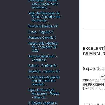
Procuração - Poderes
para Atuação como
Assistente ...
Ação de Reparação de
Danos Causados por
Veículo da...
Romanos Capítulo 11
Lucas - Capítulo 3
Romanos Capítulo 1
Inspira UnB: Abertura
do 1° semestre de
EXCELENTÍS
2023
CRIMINAL 
Atos dos Apóstolos -
Capítulo 9
Salmos - Capítulo 81
(espaço 10 a 
Jeremias - Capítulo 10
XX
Contribuição da gestão
endereço ele
escolar para bons
nesta cidad
resultado...
Excelência, 
Ação de Prestação
Alimentícia - Pedido
- Direito d...
1 Timóteo Capitulo 4