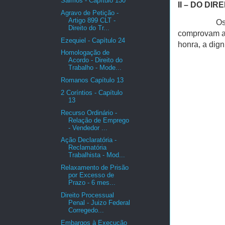
Salmos - Capítulo 130
II – DO DIR
Agravo de Petição -
Artigo 899 CLT -
Os
Direito do Tr...
comprovam a 
Ezequiel - Capítulo 24
honra, a dign
Homologação de
Acordo - Direito do
Trabalho - Mode...
Romanos Capítulo 13
2 Coríntios - Capítulo
13
Recurso Ordinário -
Relação de Emprego
- Vendedor ...
Ação Declaratória -
Reclamatória
Trabalhista - Mod...
Relaxamento de Prisão
por Excesso de
Prazo - 6 mes...
Direito Processual
Penal - Juizo Federal
Corregedo...
Embargos à Execução