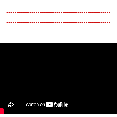
==================================================
==================================================