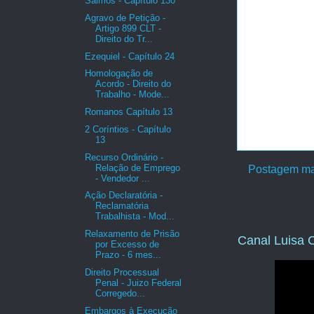
Salmos - Capítulo 130
Agravo de Petição -
Artigo 899 CLT -
Direito do Tr...
Ezequiel - Capítulo 24
Homologação de
Acordo - Direito do
Trabalho - Mode...
Romanos Capítulo 13
2 Coríntios - Capítulo
13
Recurso Ordinário -
Relação de Emprego
Postagem ma
- Vendedor ...
Ação Declaratória -
Reclamatória
Trabalhista - Mod...
Relaxamento de Prisão
Canal Luisa C
por Excesso de
Prazo - 6 mes...
Direito Processual
Penal - Juizo Federal
Corregedo...
Embargos à Execução