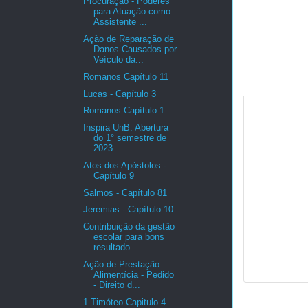
Procuração - Poderes
para Atuação como
Assistente ...
Ação de Reparação de
Danos Causados por
Veículo da...
Romanos Capítulo 11
Lucas - Capítulo 3
Romanos Capítulo 1
Inspira UnB: Abertura
do 1° semestre de
2023
Atos dos Apóstolos -
Capítulo 9
Salmos - Capítulo 81
Jeremias - Capítulo 10
Contribuição da gestão
escolar para bons
resultado...
Ação de Prestação
Alimentícia - Pedido
- Direito d...
1 Timóteo Capitulo 4