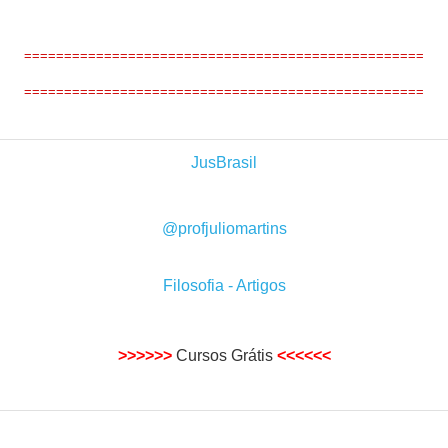
==================================================
==================================================
JusBrasil
@profjuliomartins
Filosofia - Artigos
>>>>>>
Cursos Grátis
<<<<<<