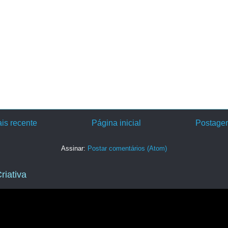
is recente
Página inicial
Postagem
Assinar:
Postar comentários (Atom)
riativa