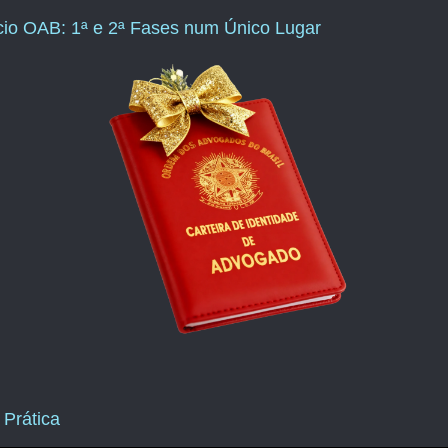
ício OAB: 1ª e 2ª Fases num Único Lugar
 Prática