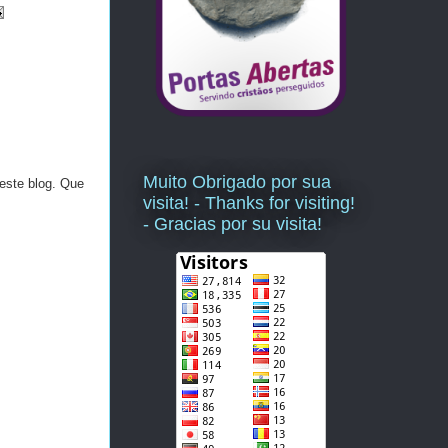
Muito Obrigado por sua
este blog. Que
visita! - Thanks for visiting!
- Gracias por su visita!