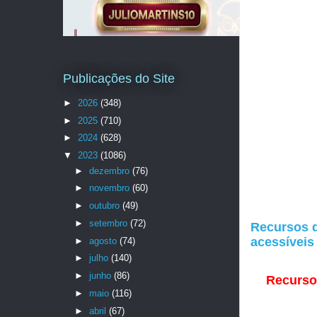
Publicações do Site
►
2026
(348)
►
2025
(710)
►
2024
(628)
▼
2023
(1086)
►
dezembro
(76)
►
novembro
(60)
►
outubro
(49)
►
setembro
(72)
Recursos d
acessíveis
►
agosto
(74)
►
julho
(140)
►
junho
(86)
Recursos
►
maio
(116)
►
abril
(67)