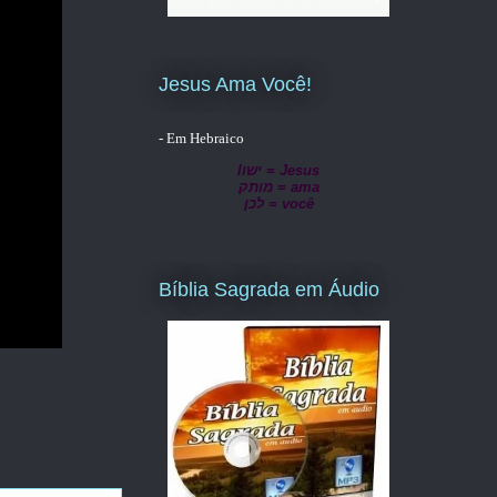
Jesus Ama Você!
- Em Hebraico
lישו = Jesus
מותק = ama
לכן = você
Bíblia Sagrada em Áudio