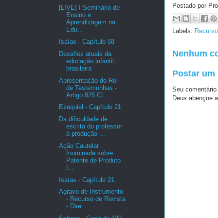
Postado por Pro
[LIVE] I Seminário de
Ensino e
Aprendizagem na
Edu...
Labels:
Recurso
Isaías - Capítulo 58
Nenhum co
Desafios atuais da
educação infantil
brasileira
Postar um
Apresentação do Rol
de Testemunhas -
Seu comentário
Artigo 825 CL...
Deus abençoe a
Ezequiel - Capítulo 21
Da dificuldade de
escrita do professor
à produção ...
Ação Cautelar
Inominada sobre
Patente de Produto
I...
Isaías - Capítulo 21
Agravo de Instrumento
- Recurso de Revista
- Direi...