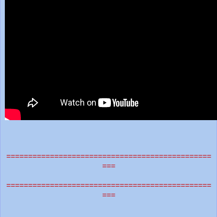
===============================================
===
===============================================
===