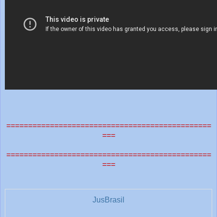
===============================================
===
===============================================
===
JusBrasil