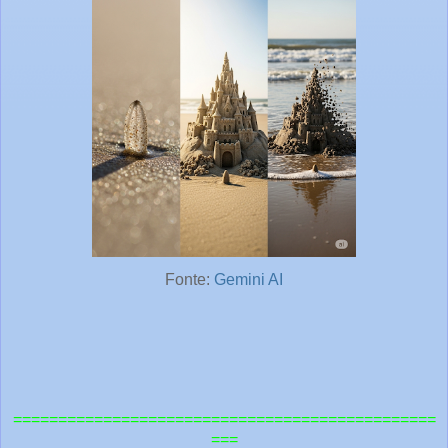
Fonte:
Gemini AI
===============================================
===