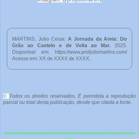
MARTINS, Julio Cesar.
A Jornada da Areia: Do
Grão ao Castelo e de Volta ao Mar
.
2025.
Disponível em:
https://www.profjuliomartins.com/
Acesso em: XX de XXXX de XXXX.
o
c
ê
©
Todos os direitos reservados. É permitida a reprodução
parcial ou total desta publicação, desde que citada a fonte.
e
o
u
===============================================
t