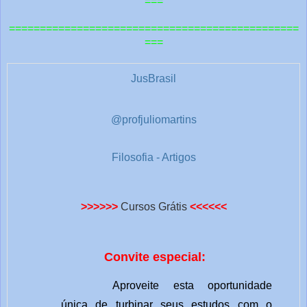
===
r
===============================================
a
===
s
1
JusBrasil
@profjuliomartins
Filosofia - Artigos
>>>>>>
Cursos Grátis
<<<<<<
Convite especial:
Aproveite esta oportunidade
única de turbinar seus estudos com o