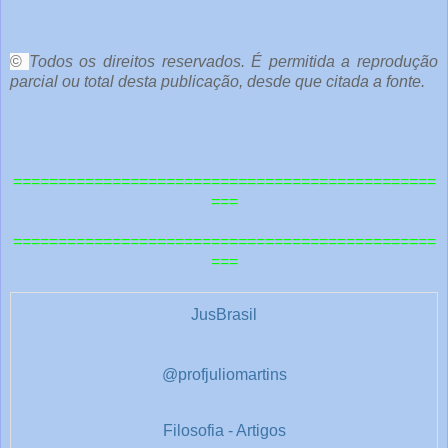
o
c
ê
©
Todos os direitos reservados. É permitida a reprodução
parcial ou total desta publicação, desde que citada a fonte.
e
o
u
===============================================
t
===
r
===============================================
a
===
s
1
JusBrasil
@profjuliomartins
Filosofia - Artigos