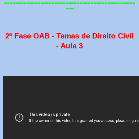
=============================================
==
===
2ª Fase OAB - Temas de Direito Civil
- Aula 3