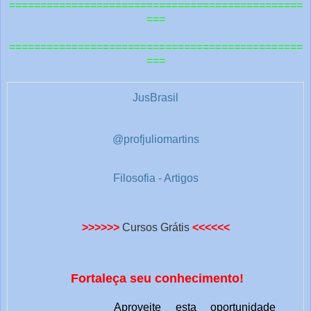
===============================================
t
===
r
===============================================
a
===
s
1
JusBrasil
@profjuliomartins
Filosofia - Artigos
>>>>>>
Cursos Grátis
<<<<<<
Fortaleça seu conhecimento!
Aproveite esta oportunidade