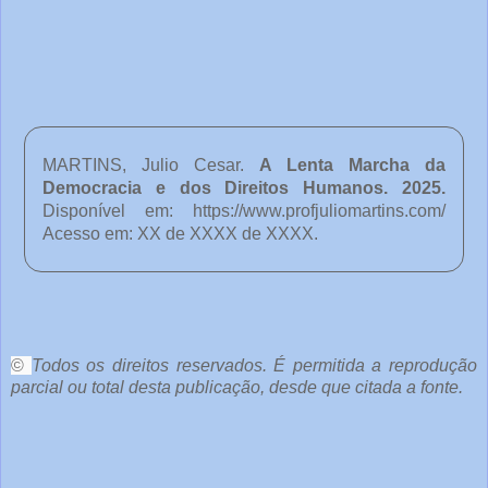
MARTINS, Julio Cesar.
A Lenta Marcha da
Democracia e dos Direitos Humanos
. 2025.
Disponível em:
https://www.profjuliomartins.com/
Acesso em: XX de XXXX de XXXX.
o
c
ê
©
Todos os direitos reservados. É permitida a reprodução
parcial ou total desta publicação, desde que citada a fonte.
e
o
u