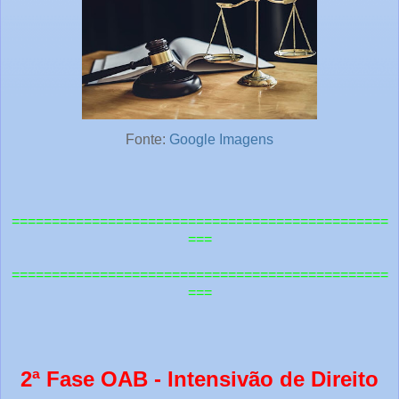
Fonte:
Google Imagens
===============================================
===
=============================================
==
===
2ª Fase OAB - Intensivão de Direito