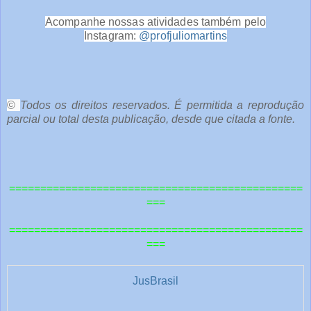
Acompanhe nossas atividades também pelo
Instagram:
@profjuliomartins
©
Todos os direitos reservados. É permitida a reprodução
parcial ou total desta publicação, desde que citada a fonte.
===============================================
===
===============================================
===
JusBrasil