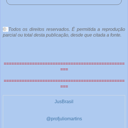
o
c
ê
©
Todos os direitos reservados. É permitida a reprodução
parcial ou total desta publicação, desde que citada a fonte.
e
o
u
===============================================
t
===
r
a
===============================================
===
s
1
JusBrasil
@profjuliomartins