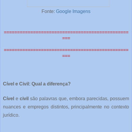
Fonte:
Google Imagens
===============================================
===
===============================================
===
Cível e Civil: Qual a diferença?
Cível
e
civil
são palavras que, embora parecidas, possuem
nuances e empregos distintos, principalmente no contexto
jurídico.