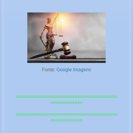
Fonte:
Google Imagens
======================================
============
======================================
=======
=====