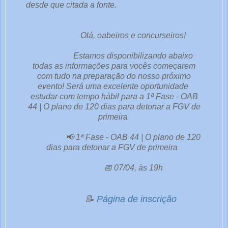
desde que citada a fonte.
e
o
Olá, oabeiros e concurseiros!
u
t
Estamos disponibilizando abaixo
r
todas as informações para vocês começarem
a
com tudo na preparação do nosso próximo
evento! Será uma excelente oportunidade
s
estudar com tempo hábil para a 1ª Fase - OAB
1
44 | O plano de 120 dias para detonar a FGV de
primeira
📢 1ª Fase - OAB 44 | O plano de 120
dias para detonar a FGV de primeira
📅 07/04, às 19h
📝
Página de inscrição