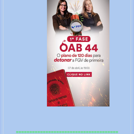
======================================