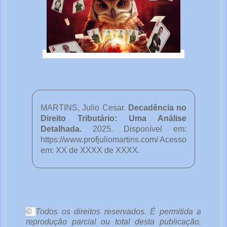
MARTINS, Julio Cesar.
Decadência no
Direito Tributário: Uma Análise
Detalhada
.
2025. Disponível em:
https://www.profjuliomartins.com/ Acesso
em: XX de XXXX de XXXX.
o
c
ê
©
Todos os direitos reservados. É permitida a
reprodução parcial ou total desta publicação,