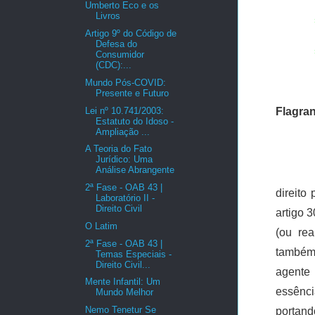
Umberto Eco e os
Livros
Artigo 9º do Código de
Defesa do
Consumidor
(CDC):...
Mundo Pós-COVID:
Presente e Futuro
Lei nº 10.741/2003:
Flagra
Estatuto do Idoso -
Ampliação ...
A Teoria do Fato
Jurídico: Uma
Análise Abrangente
2ª Fase - OAB 43 |
direito
Laboratório II -
Direito Civil
artigo 
O Latim
(ou rea
2ª Fase - OAB 43 |
também
Temas Especiais -
Direito Civil...
agente 
Mente Infantil: Um
essênc
Mundo Melhor
Nemo Tenetur Se
portand