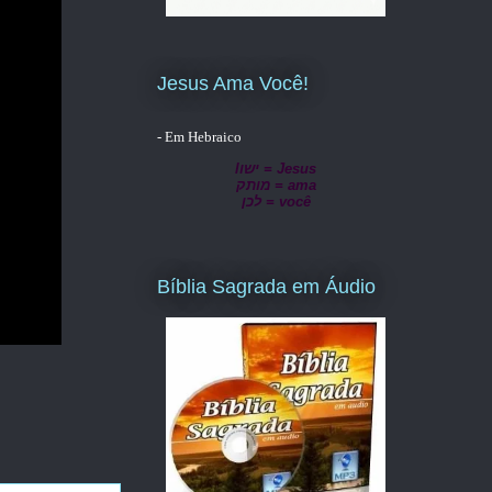
Jesus Ama Você!
- Em Hebraico
lישו = Jesus
מותק = ama
לכן = você
Bíblia Sagrada em Áudio