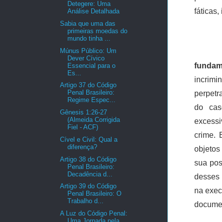
Detegere: Uma
fáticas
Análise Detalhada
Sabia que uma das
primeiras moedas do
mundo tinha ...
Múnus Público: Um
Dever Cívico
fundame
Essencial para o
Es...
incrimi
Artigo 37 do Código
Penal Brasileiro:
perpetr
Regime Espec...
do cas
Gênesis 1:26-27
(Almeida Corrigida
excessi
Fiel - ACF)
crime.
Cível e Civil: Qual a
diferença?
objetos
Artigo 38 do Código
sua pos
Penal Brasileiro:
Decadência d...
desses 
Artigo 39 do Código
na exec
Penal Brasileiro: O
Trabalho d...
documen
A Luz do Código Penal:
Uma Jornada pela