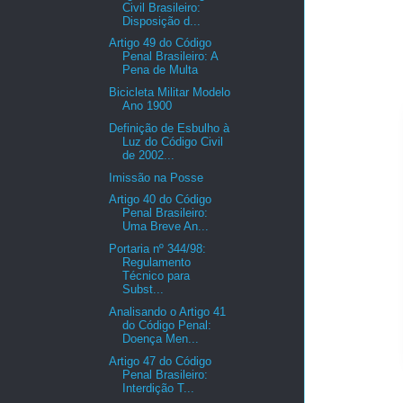
Civil Brasileiro:
Disposição d...
Artigo 49 do Código
Penal Brasileiro: A
Pena de Multa
Bicicleta Militar Modelo
Ano 1900
Definição de Esbulho à
Luz do Código Civil
de 2002...
Imissão na Posse
Artigo 40 do Código
Penal Brasileiro:
Uma Breve An...
Portaria nº 344/98:
Regulamento
Técnico para
Subst...
Analisando o Artigo 41
do Código Penal:
Doença Men...
Artigo 47 do Código
Penal Brasileiro:
Interdição T...