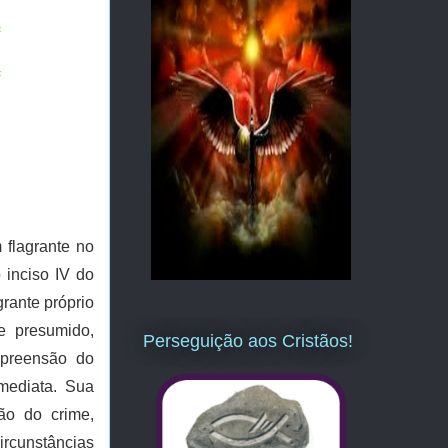
=
=
 flagrante no
 inciso IV do
rante próprio
te presumido,
Perseguição aos Cristãos!
apreensão do
imediata. Sua
ão do crime,
ircunstâncias