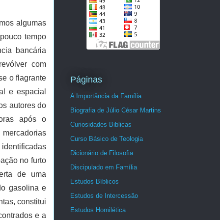
remos algumas
, pouco tempo
cia bancária
revólver com
se o flagrante
Páginas
l e espacial
A Importância da Família
os autores do
Biografia de Júlio César Martins
oras após o
Curiosidades Biblicas
 mercadorias
Curso Básico de Teologia
identificadas
Dicionário de Filosofia
ação no furto
Discipulado em Família
berta de uma
Estudos Bíblicos
do gasolina e
Estudos de Intercessão
tas, constitui
Estudos Homilética
contrados e a