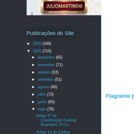
Publicações do Site
►
2026
(349)
▼
2025
(710)
►
dezembro
(65)
►
novembro
(71)
►
outubro
(53)
►
setembro
(51)
►
agosto
(45)
►
julho
(73)
Flagrante 
►
junho
(65)
▼
maio
(76)
Artigo 5º da
Constituição Federal
Brasileira: O Co...
Artigo 14 do Código