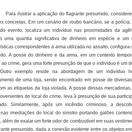
Para ilustrar a aplicação do flagrante presumido, conside
es concretas. Em um cenário de roubo bancário, se a polícia
do evento, localiza um indivíduo nas proximidades da agên
o uma quantia significativa de dinheiro em espécie e um 
rísticas correspondentes à arma utilizada no assalto, configura-
do. A posse do dinheiro e da arma, em um contexto tempora
 ao crime, gera uma forte presunção de que o indivíduo é um d
 Outro exemplo reside na abordagem de um indivíduo h
mento de uma loja, sendo encontrado em posse de diversas
om as etiquetas da loja violada. A posse dessas mercadorias, 
ovenientes do local do crime, leva à presunção de sua particip
icado. Similarmente, após um incêndio criminoso, a desco
nas imediações do local do sinistro portando galões conten
s, além de exalar um forte odor de combustível em suas vestimen
rante presumido, dada a conexão evidente entre os objetos en