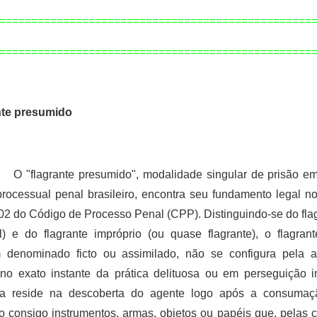
=================================================
=============================================
====
nte presumido
O "flagrante presumido", modalidade singular de prisão em
 processual penal brasileiro, encontra seu fundamento legal no
302 do Código de Processo Penal (CPP). Distinguindo-se do flag
l) e do flagrante impróprio (ou quase flagrante), o flagran
 denominado ficto ou assimilado, não se configura pela 
no exato instante da prática delituosa ou em perseguição 
ia reside na descoberta do agente logo após a consumaç
o consigo instrumentos, armas, objetos ou papéis que, pelas c