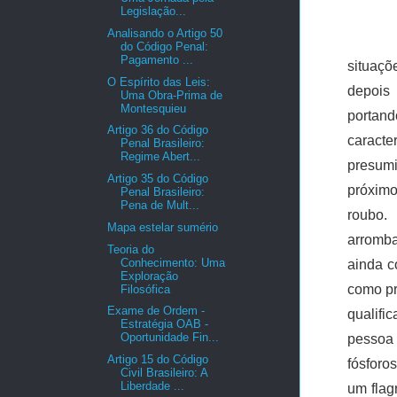
Legislação...
Analisando o Artigo 50
do Código Penal:
Pagamento ...
situaçõ
O Espírito das Leis:
depois 
Uma Obra-Prima de
Montesquieu
portand
Artigo 36 do Código
caracte
Penal Brasileiro:
Regime Abert...
presumi
Artigo 35 do Código
próximo
Penal Brasileiro:
Pena de Mult...
roubo.
Mapa estelar sumério
arromba
Teoria do
Conhecimento: Uma
ainda c
Exploração
como pr
Filosófica
Exame de Ordem -
qualif
Estratégia OAB -
Oportunidade Fin...
pessoa 
Artigo 15 do Código
fósforo
Civil Brasileiro: A
Liberdade ...
um flag