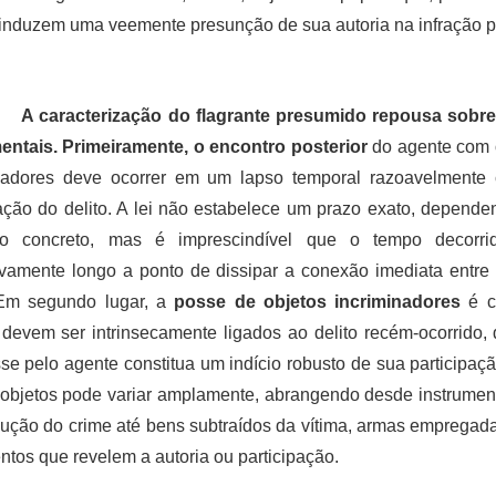
, induzem uma veemente presunção de sua autoria na infração p
A caracterização do flagrante presumido repousa sobre 
ntais. Primeiramente, o encontro posterior
do agente com 
nadores deve ocorrer em um lapso temporal razoavelmente 
ação do delito. A lei não estabelece um prazo exato, depende
o concreto, mas é imprescindível que o tempo decorri
vamente longo a ponto de dissipar a conexão imediata entre
 Em segundo lugar, a
posse de objetos incriminadores
é cr
 devem ser intrinsecamente ligados ao delito recém-ocorrido
se pelo agente constitua um indício robusto de sua participaçã
objetos pode variar amplamente, abrangendo desde instrument
ução do crime até bens subtraídos da vítima, armas emprega
tos que revelem a autoria ou participação.