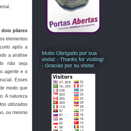
enal.
dois pilares
os elementos
curto após a
Muito Obrigado por sua
ndo a análise
visita! - Thanks for visiting!
do não seja
- Gracias por su visita!
 o agente e o
ucial. Esses
, de modo que
o. A natureza
os utilizados
das, ou mesmo