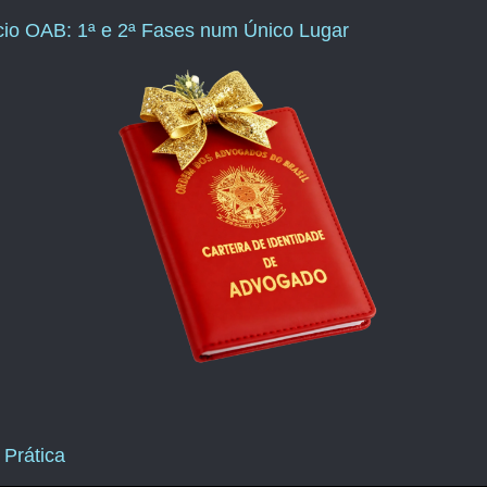
ício OAB: 1ª e 2ª Fases num Único Lugar
 Prática