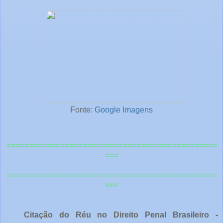
Fonte:
Google Imagens
===============================================
===
=============================================
==
===
Citação do Réu no Direito Penal Brasileiro -