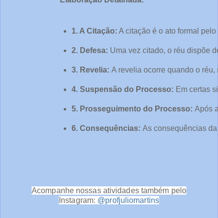
1. A Citação:
 A citação é o ato formal pel
2. Defesa: 
Uma vez citado, o réu dispõe d
3. Revelia: 
A revelia ocorre quando o réu,
4. Suspensão do Processo: 
Em certas si
5. Prosseguimento do Processo: 
Após a
6. Consequências: 
As consequências da c
Acompanhe nossas atividades também pelo
Instagram:
@profjuliomartins