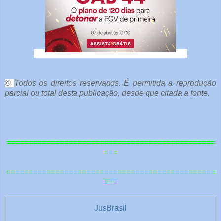
r
a
s
1
©
Todos os direitos reservados. É permitida a reprodução
parcial ou total desta publicação, desde que citada a fonte.
===============================================
===
===============================================
===
JusBrasil