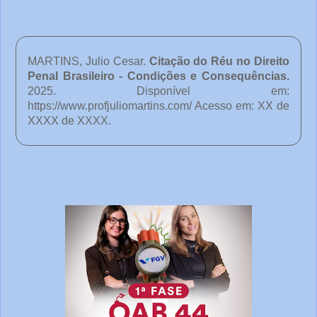
MARTINS, Julio Cesar.
Citação do Réu no Direito
Penal Brasileiro - Condições e Consequências
.
2025. Disponível em:
https://www.profjuliomartins.com/ Acesso em: XX de
XXXX de XXXX.
o
c
ê
e
o
u
t