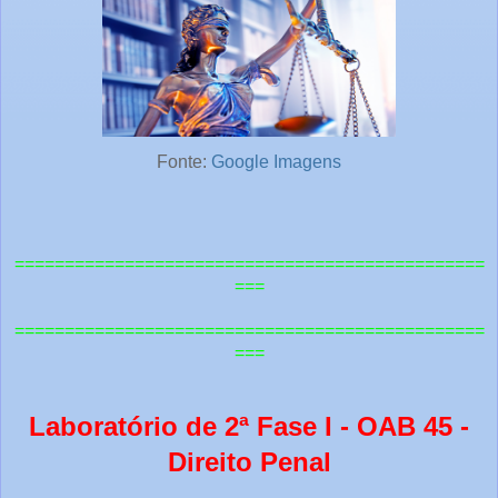
Fonte:
Google Imagens
===============================================
===
=============================================
==
===
Laboratório de 2ª Fase I - OAB 45 -
Direito Penal