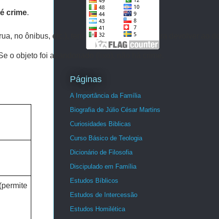
,
é crime
.
rua, no ônibus, etc.), tem o prazo de 15 dias para devolver ao 
Se o objeto foi abandonado (lixo), não há crime.
Páginas
A Importância da Família
Biografia de Júlio César Martins
Curiosidades Biblicas
Curso Básico de Teologia
Dicionário de Filosofia
Discipulado em Família
Estudos Bíblicos
permite
Estudos de Intercessão
Estudos Homilética