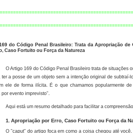
=================================================
=============================================
====
169 do Código Penal Brasileiro: Trata da Apropriação de 
o,
Caso Fortuito ou Força da Natureza
O Artigo 169 do Código Penal Brasileiro trata de situações 
 ter a posse de um objeto sem a intenção original de subtraí-l
om ele de forma ilícita. É o que chamamos popularmente de
 por evento imprevisto".
Aqui está um resumo detalhado para facilitar a compreensão
1. Apropriação por Erro, Caso Fortuito ou Força da N
O "caput" do artigo foca em como a coisa chegou até você. 