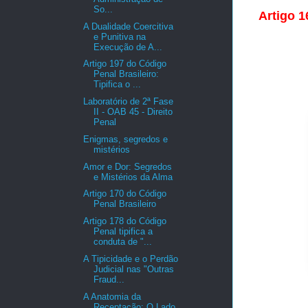
So...
Artigo 1
A Dualidade Coercitiva
e Punitiva na
Execução de A...
Artigo 197 do Código
Penal Brasileiro:
Tipifica o ...
Laboratório de 2ª Fase
II - OAB 45 - Direito
Penal
Enigmas, segredos e
mistérios
Amor e Dor: Segredos
e Mistérios da Alma
Artigo 170 do Código
Penal Brasileiro
Artigo 178 do Código
Penal tipifica a
conduta de "...
A Tipicidade e o Perdão
Judicial nas "Outras
Fraud...
A Anatomia da
Receptação: O Lado