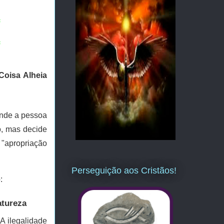
=
=
Coisa Alheia
onde a pessoa
o, mas decide
 "apropriação
Perseguição aos Cristãos!
:
atureza
A ilegalidade