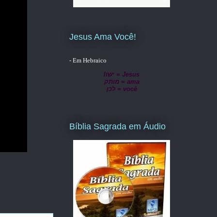
Jesus Ama Você!
- Em Hebraico
lישו = Jesus
מותק = ama
לכן = você
Bíblia Sagrada em Áudio