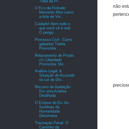
Trata da Pr...
não est
O Eco da Finitude:
Memento Mori como
pertenc
a Arte de Viv...
Cuidado! Nem tudo o
que você vê é real:
O perigo...
Processo Civil - Como
gabaritar Tutela
Provisória ...
Relaxamento de Prisão
c/c Liberdade
Provisória: Mo...
Análise Legal: A
Situação do Acusado
na Lei de Dro...
precios
Recurso de Apelação:
Em uma Análise
Detalhada
O Eclipse do Eu: As
Sombras da
Humanidade
Desumana
Transação Penal: O
Caminho da