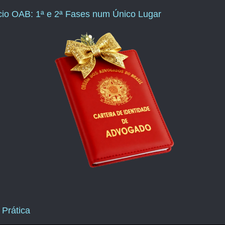
ício OAB: 1ª e 2ª Fases num Único Lugar
 Prática