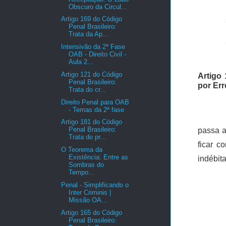
Obscuro da Circul...
Artigo 169 do Código
Penal Brasileiro:
Trata da Ap...
Intensivão da 2ª Fase
OAB - Direito Civil -
Aula 2...
Artigo 121 do Código
Artigo 
Penal Brasileiro:
por Err
Trata do cr...
Direito Penal para OAB
- Temas da 2ª fase
Artigo 181 do Código
Penal Brasileiro:
passa a
Trata do pr...
ficar c
O Teorema da
Existência: Entre as
indébita
Sombras do
Tempo...
Penal - Simplificando o
Inter Criminis |
Missão OA...
Artigo 165 do Código
Penal Brasileiro: