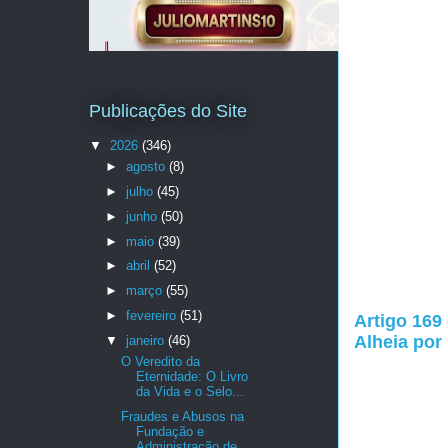
Publicações do Site
▼
2026
(346)
►
agosto
(8)
►
julho
(45)
►
junho
(50)
►
maio
(39)
►
abril
(52)
►
março
(55)
►
fevereiro
(51)
Artigo 169
Alheia por
▼
janeiro
(46)
O Veredito da
Eternidade: O Livro
da Vida e o Selo...
Fraudes e Abusos na
Fundação e
Administração de