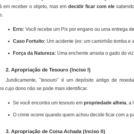
á em receber o objeto, mas em
decidir ficar com ele
sabendo
e.
Erro:
 Você recebe um Pix por engano ou uma entrega de 
Caso Fortuito:
 Um acidente (ex: um caminhão tomba e a 
Força da Natureza:
 Uma enchente arrasta o gado do viz
2. Apropriação de Tesouro (Inciso I)
Juridicamente, "tesouro" é um depósito antigo de moeda
os cujo dono não se pode mais identificar.
Se você encontra um tesouro em 
propriedade alheia
, a
O crime ocorre quando quem achou decide ficar com a part
3. Apropriação de Coisa Achada (Inciso II)