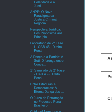
Celeridade e a
Justi...
ANPP: O Novo
Paradigma da
Justiça Criminal
Negocia...
Perspectiva Jurídica:
Dos Propósitos aos
Princípio...
Laboratório de 2ª Fase
I - OAB 45 - Direito
Penal
A Dança e a Partida: A
As
Sutil Diferença entre
Conve...
1º Simulado de 2ª Fase
- OAB 45 - Direito
P
Penal - ...
Entre Ditaduras e
Democracias: A
Eterna Dança dos ...
O Juízo de Retratação
Cl
no Processo Penal
Brasileiro...
Cuidado! Nem tudo o