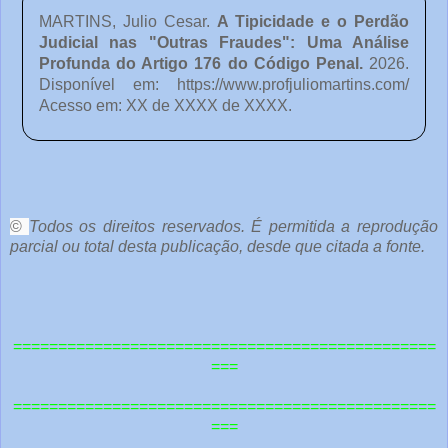
MARTINS, Julio Cesar.
A Tipicidade e o Perdão
Judicial nas "Outras Fraudes": Uma Análise
Profunda do Artigo 176 do Código Penal
.
2026.
Disponível em:
https://www.profjuliomartins.com/
Acesso em: XX de XXXX de XXXX.
o
c
ê
©
Todos os direitos reservados. É permitida a reprodução
parcial ou total desta publicação, desde que citada a fonte.
e
o
u
===============================================
t
===
r
===============================================
a
===
s