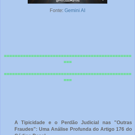
Fonte:
Gemini AI
===============================================
===
=============================================
==
===
A Tipicidade e o Perdão Judicial nas "Outras
Fraudes": Uma Análise Profunda do Artigo 176 do