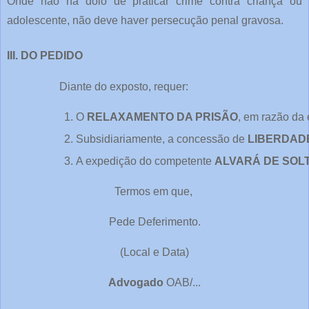
Onde não há dolo de praticar crime contra criança ou
adolescente, não deve haver persecução penal gravosa.
III. DO PEDIDO
Diante do exposto, requer:
O 
RELAXAMENTO DA PRISÃO
, em razão da 
Subsidiariamente, a concessão de 
LIBERDAD
A expedição do competente 
ALVARÁ DE SOL
Termos em que,
Pede Deferimento.
(Local e Data)
Advogado
OAB/...