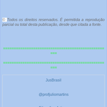
o
c
ê
©
Todos os direitos reservados. É permitida a reprodução
parcial ou total desta publicação, desde que citada a fonte.
e
o
u
===============================================
t
===
r
===============================================
a
===
s
1
JusBrasil
@profjuliomartins