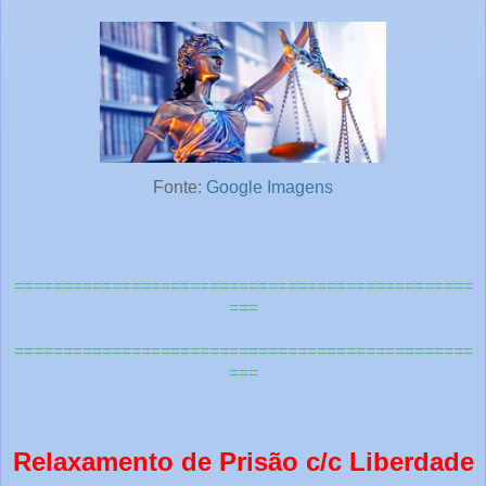
Fonte:
Google Imagens
===============================================
===
=============================================
==
===
Relaxamento de Prisão c/c Liberdade