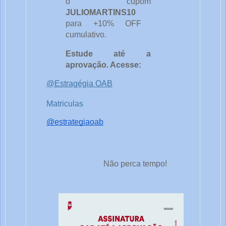
o cupom
JULIOMARTINS10
para +10% OFF
cumulativo.
Estude até a
aprovação. Acesse:
@Estragégia OAB
Matriculas
@estrategiaoab
Não perca tempo!