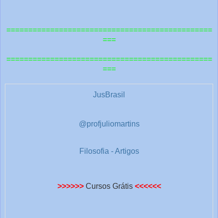
o
u
===============================================
t
===
r
===============================================
a
===
s
1
JusBrasil
@profjuliomartins
Filosofia - Artigos
>>>>>>
Cursos Grátis
<<<<<<