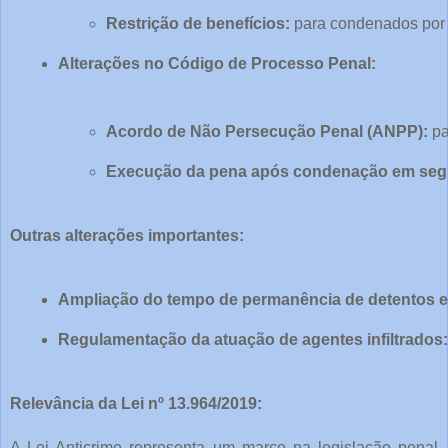
Restrição de benefícios:
 para condenados por c
Alterações no Código de Processo Penal:
Acordo de Não Persecução Penal (ANPP):
 p
Execução da pena após condenação em segu
Outras alterações importantes:
Ampliação do tempo de permanência de detentos em
Regulamentação da atuação de agentes infiltrados:
Relevância da Lei nº 13.964/2019:
A Lei Anticrime representa um marco na legislação penal