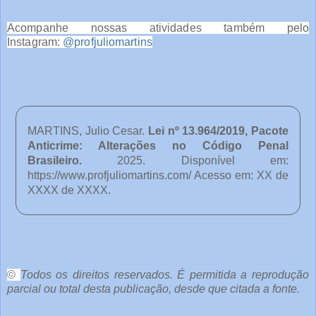
Acompanhe nossas atividades também pelo
Instagram:
@profjuliomartins
MARTINS, Julio Cesar.
Lei nº 13.964/2019, Pacote
Anticrime: Alterações no Código Penal
Brasileiro
.
2025. Disponível em:
https://www.profjuliomartins.com/ Acesso em: XX de
XXXX de XXXX.
o
c
ê
©
Todos os direitos reservados. É permitida a reprodução
parcial ou total desta publicação, desde que citada a fonte.
e