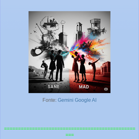
Fonte:
Gemini Google AI
===============================================
===