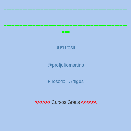
u
===============================================
t
===
r
===============================================
a
===
s
1
JusBrasil
@profjuliomartins
Filosofia - Artigos
>>>>>>
Cursos Grátis
<<<<<<