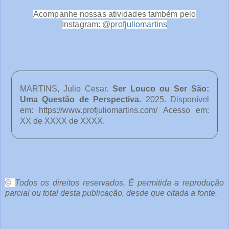
Acompanhe nossas atividades também pelo
Instagram:
@profjuliomartins
MARTINS, Julio Cesar.
Ser Louco ou Ser São:
Uma Questão de Perspectiva
.
2025. Disponível
em:
https://www.profjuliomartins.com/ Acesso em:
XX de XXXX de XXXX.
o
c
ê
©
Todos os direitos reservados. É permitida a reprodução
parcial ou total desta publicação, desde que citada a fonte.
e
o