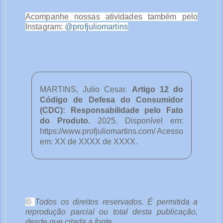
Acompanhe nossas atividades também pelo
Instagram:
@profjuliomartins
MARTINS, Julio Cesar.
Artigo 12 do
Código de Defesa do Consumidor
(CDC): Responsabilidade pelo Fato
do Produto
.
2025. Disponível em:
https://www.profjuliomartins.com/ Acesso
em: XX de XXXX de XXXX.
o
c
ê
©
Todos os direitos reservados. É permitida a
reprodução parcial ou total desta publicação,
desde que citada a fonte.