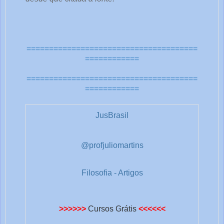
e
o
u
t
======================================
r
============
a
======================================
s
============
1
JusBrasil
@profjuliomartins
Filosofia - Artigos
>>>>>>
Cursos Grátis
<<<<<<