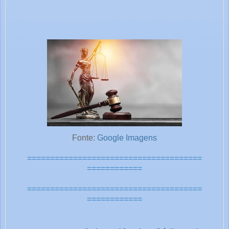
Fonte:
Google Imagens
======================================
============
======================================
=======
=====