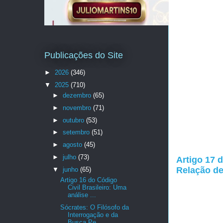
Publicações do Site
►
2026
(346)
▼
2025
(710)
►
dezembro
(65)
►
novembro
(71)
►
outubro
(53)
►
setembro
(51)
►
agosto
(45)
►
julho
(73)
Artigo 17 
Relação d
▼
junho
(65)
Artigo 16 do Código
Civil Brasileiro: Uma
análise ...
Sócrates: O Filósofo da
Interrogação e da
Busca Pe...