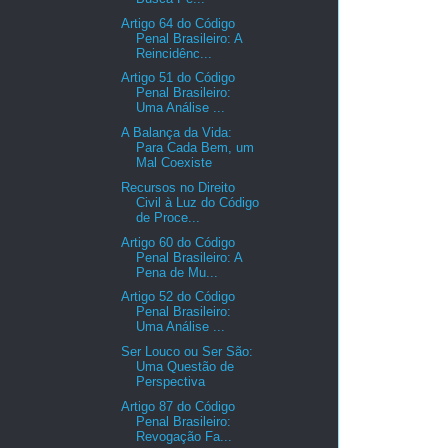
Artigo 64 do Código
Penal Brasileiro: A
Reincidênc...
Artigo 51 do Código
Penal Brasileiro:
Uma Análise ...
A Balança da Vida:
Para Cada Bem, um
Mal Coexiste
Recursos no Direito
Civil à Luz do Código
de Proce...
Artigo 60 do Código
Penal Brasileiro: A
Pena de Mu...
Artigo 52 do Código
Penal Brasileiro:
Uma Análise ...
Ser Louco ou Ser São:
Uma Questão de
Perspectiva
Artigo 87 do Código
Penal Brasileiro:
Revogação Fa...