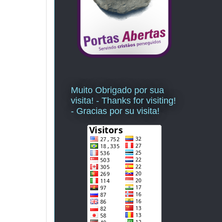
Muito Obrigado por sua
visita! - Thanks for visiting!
- Gracias por su visita!