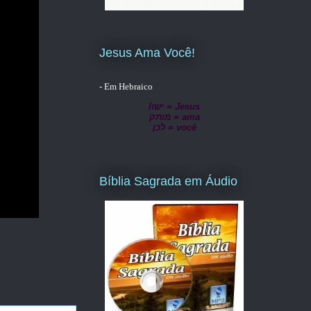
Jesus Ama Você!
- Em Hebraico
lישו = Jesus
מותק = ama
לכן = você
Bíblia Sagrada em Áudio