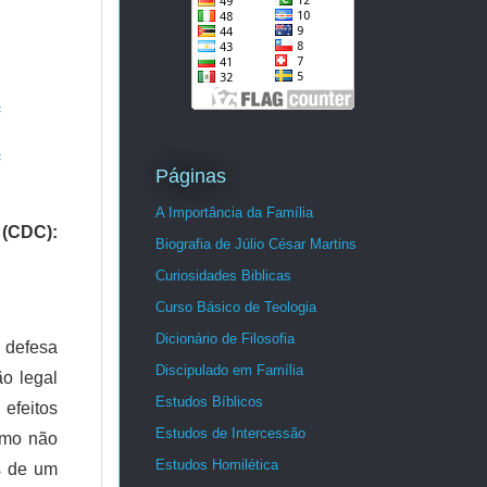
=
=
Páginas
A Importância da Família
 (CDC):
Biografia de Júlio César Martins
Curiosidades Biblicas
Curso Básico de Teologia
Dicionário de Filosofia
a defesa
Discipulado em Família
o legal
Estudos Bíblicos
efeitos
Estudos de Intercessão
smo não
Estudos Homilética
s de um