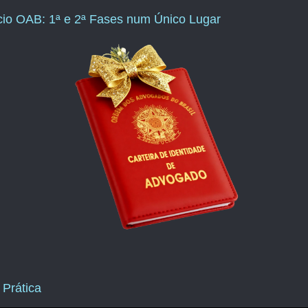
ício OAB: 1ª e 2ª Fases num Único Lugar
 Prática