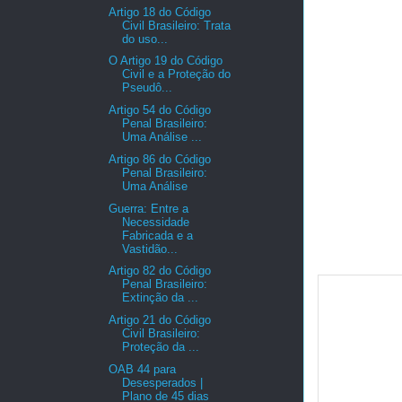
Artigo 18 do Código
Civil Brasileiro: Trata
do uso...
O Artigo 19 do Código
Civil e a Proteção do
Pseudô...
Artigo 54 do Código
Penal Brasileiro:
Uma Análise ...
Artigo 86 do Código
Penal Brasileiro:
Uma Análise
Guerra: Entre a
Necessidade
Fabricada e a
Vastidão...
Artigo 82 do Código
Penal Brasileiro:
Extinção da ...
Artigo 21 do Código
Civil Brasileiro:
Proteção da ...
OAB 44 para
Desesperados |
Plano de 45 dias