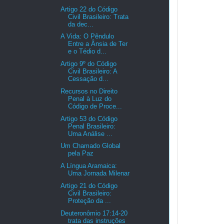
Artigo 22 do Código
Civil Brasileiro: Trata
da dec...
A Vida: O Pêndulo
Entre a Ânsia de Ter
e o Tédio d...
Artigo 9º do Código
Civil Brasileiro: A
Cessação d...
Recursos no Direito
Penal à Luz do
Código de Proce...
Artigo 53 do Código
Penal Brasileiro:
Uma Análise ...
Um Chamado Global
pela Paz
A Língua Aramaica:
Uma Jornada Milenar
Artigo 21 do Código
Civil Brasileiro:
Proteção da ...
Deuteronômio 17:14-20
trata das instruções