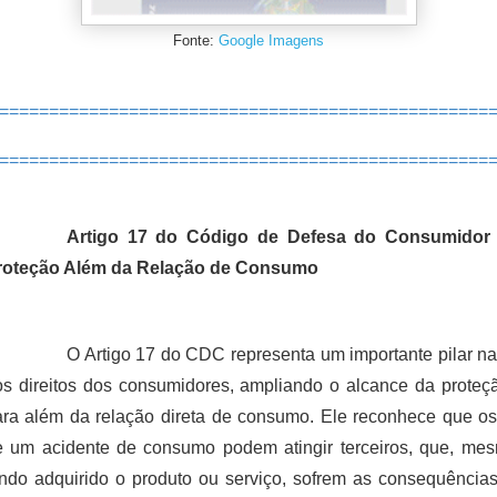
Fonte:
Google Imagens
=================================================
=============================================
====
Artigo 17 do Código de Defesa do Consumidor
roteção Além da Relação de Consumo
O Artigo 17 do CDC representa um importante pilar n
s direitos dos consumidores, ampliando o alcance da proteçã
ra além da relação direta de consumo. Ele reconhece que os 
e um acidente de consumo podem atingir terceiros, que, me
endo adquirido o produto ou serviço, sofrem as consequência