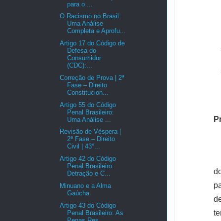
para o ...
O Racismo no Brasil:
Uma Análise
Completa e Aprofu...
Artigo 17 do Código de
Defesa do
Consumidor
(CDC):...
Correção de Prova | 2ª
Fase – Direito
Constitucion...
Artigo 55 do Código
Penal Brasileiro:
P
Uma Análise ...
Revisão de Véspera |
2ª Fase – Direito
Civil | 43°...
Artigo 42 do Código
Penal Brasileiro:
do
Detração e C...
pa
Minuano e a Alma
Gaúcha
d
Artigo 43 do Código
t
Penal Brasileiro: As
Penas Res...