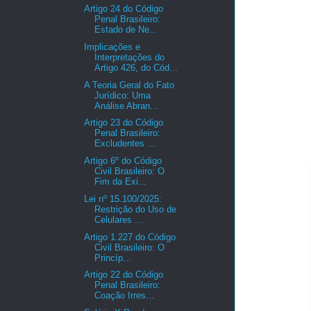
Artigo 24 do Código
Penal Brasileiro:
Estado de Ne...
Implicações e
Interpretações do
Artigo 426, do Cód...
A Teoria Geral do Fato
Jurídico: Uma
Análise Abran...
Artigo 23 do Código
Penal Brasileiro:
Excludentes ...
Artigo 6º do Código
Civil Brasileiro: O
Fim da Exi...
Lei nº 15.100/2025:
Restrição do Uso de
Celulares ...
Artigo 1.227 do Código
Civil Brasileiro: O
Princíp...
Artigo 22 do Código
Penal Brasileiro:
Coação Irres...