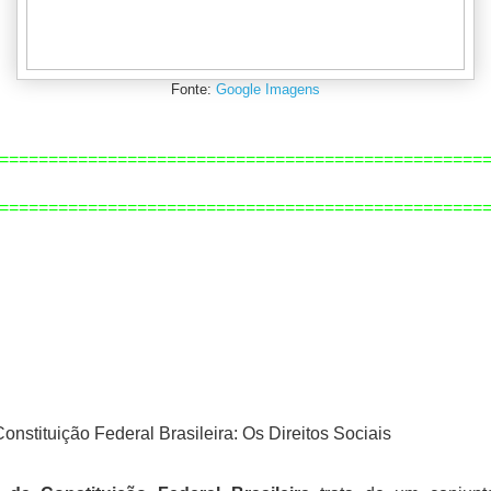
Fonte:
Google Imagens
=================================================
=============================================
====
Constituição Federal Brasileira: Os Direitos Sociais