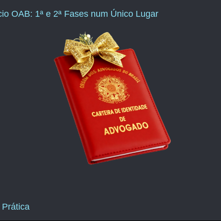
ício OAB: 1ª e 2ª Fases num Único Lugar
 Prática