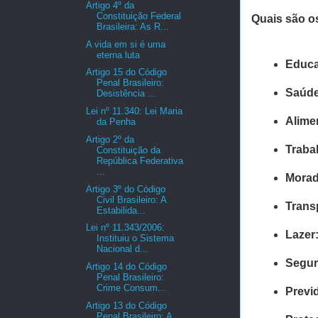
Artigo 4º da
Constituição Federal
Quais são os
Brasileira: As R...
A vida em si é uma
eterna luta
Educa
Artigo 15 do Código
Penal Brasileiro:
Saúde
Desistência ...
Lei nº 11.340: Lei Maria
Alime
da Penha
Artigo 2º da
Traba
Constituição da
República Federativa
...
Morad
Artigo 3º do Código
Civil Brasileiro: A
Trans
Estabilida...
Lei nº 11.343/2006:
Lazer
Instituiu o Sistema
Nacional d...
Segur
Artigo 14 do Código
Penal Brasileiro:
Crime Consum...
Previ
Artigo 13 do Código
Penal Brasileiro: A