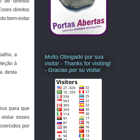
 de direitos
sses direitos
 do bem-estar
balho, a
Muito Obrigado por sua
visita! - Thanks for visiting!
oteção à
- Gracias por su visita!
a desta
tiva para que
violar esses
exercidos por