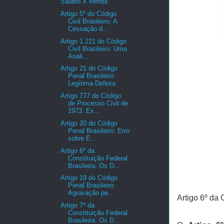
Salário X Renda
Artigo 5º do Código
Civil Brasileiro: A
Cessação d...
Artigo 1.221 do Código
Civil Brasileiro: Uma
Análi...
Artigo 21 do Código
Penal Brasileiro:
Legítima Defesa
Artigo 777 do Código
de Processo Civil de
1973: Ex...
Artigo 20 do Código
Penal Brasileiro: Erro
sobre E...
Artigo 6º da
Constituição Federal
Brasileira: Os D...
Artigo 19 do Código
Penal Brasileiro:
Agravação pe...
Artigo 6º da 
Artigo 7º da
Constituição Federal
Brasileira: Os D...