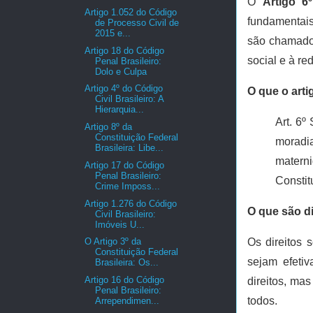
O
Artigo 6
Artigo 1.052 do Código
fundamentais
de Processo Civil de
2015 e...
são chamad
Artigo 18 do Código
social e à r
Penal Brasileiro:
Dolo e Culpa
Artigo 4º do Código
O que o arti
Civil Brasileiro: A
Hierarquia...
Art. 6º
Artigo 8º da
Constituição Federal
moradia
Brasileira: Libe...
matern
Artigo 17 do Código
Penal Brasileiro:
Consti
Crime Imposs...
Artigo 1.276 do Código
O que são di
Civil Brasileiro:
Imóveis U...
Os direitos 
O Artigo 3º da
Constituição Federal
sejam efeti
Brasileira: Os...
Artigo 16 do Código
direitos, ma
Penal Brasileiro:
todos.
Arrependimen...