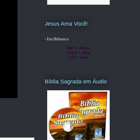
Jesus Ama Você!
- Em Hebraico
lישו = Jesus
מותק = ama
לכן = você
Bíblia Sagrada em Áudio