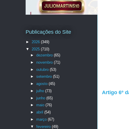
Publicações do Site
►
2026
(349)
▼
2025
(710)
►
dezembro
(65)
►
novembro
(71)
►
outubro
(53)
►
setembro
(51)
►
agosto
(45)
►
julho
(73)
Artigo 6º d
►
junho
(65)
►
maio
(76)
►
abril
(54)
►
março
(67)
▼
fevereiro
(49)