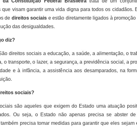
º da Constituição Federal Brasileira
trata de um conjunto
 que visam garantir uma vida digna para todos os cidadãos. E
os de
direitos sociais
e estão diretamente ligados à promoção
edução das desigualdades.
go diz?
 São direitos sociais a educação, a saúde, a alimentação, o tra
, o transporte, o lazer, a segurança, a previdência social, a pr
idade e à infância, a assistência aos desamparados, na form
tuição.
reitos sociais?
sociais são aqueles que exigem do Estado uma atuação posi
vados. Ou seja, o Estado não apenas precisa se abster de 
s também precisa tomar medidas para garantir que eles sejam 