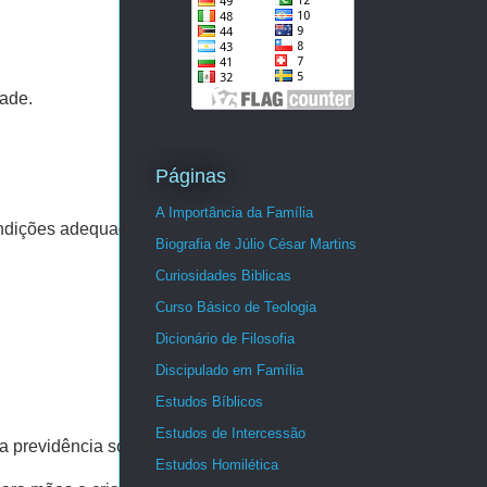
dade.
Páginas
A Importância da Família
ondições adequadas.
Biografia de Júlio César Martins
Curiosidades Biblicas
Curso Básico de Teologia
Dicionário de Filosofia
Discipulado em Família
Estudos Bíblicos
Estudos de Intercessão
a previdência social.
Estudos Homilética