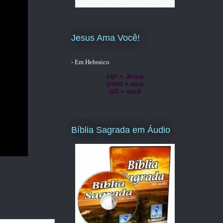
Jesus Ama Você!
- Em Hebraico
lישו = Jesus
מותק = ama
לכן = você
Bíblia Sagrada em Áudio