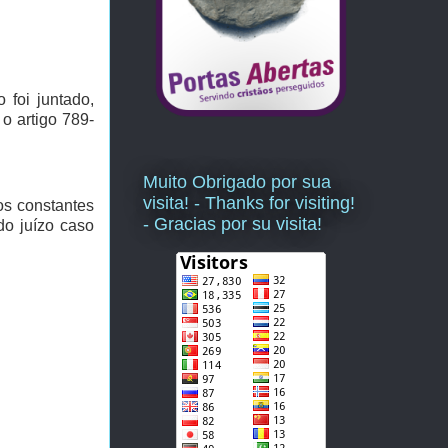
 foi juntado,
o artigo 789-
Muito Obrigado por sua
visita! - Thanks for visiting!
os constantes
- Gracias por su visita!
do juízo caso