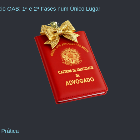
ício OAB: 1ª e 2ª Fases num Único Lugar
 Prática