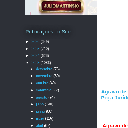
Publicações do Site
►
2026
(349)
►
2025
(710)
►
2024
(628)
▼
2023
(1086)
►
dezembro
(76)
►
novembro
(60)
►
outubro
(49)
►
setembro
(72)
Agravo de 
Peça Juríd
►
agosto
(74)
►
julho
(140)
►
junho
(86)
►
maio
(116)
Agravo de 
►
abril
(67)