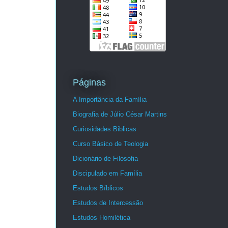
Páginas
A Importância da Família
Biografia de Júlio César Martins
Curiosidades Biblicas
Curso Básico de Teologia
Dicionário de Filosofia
Discipulado em Família
Estudos Bíblicos
Estudos de Intercessão
Estudos Homilética