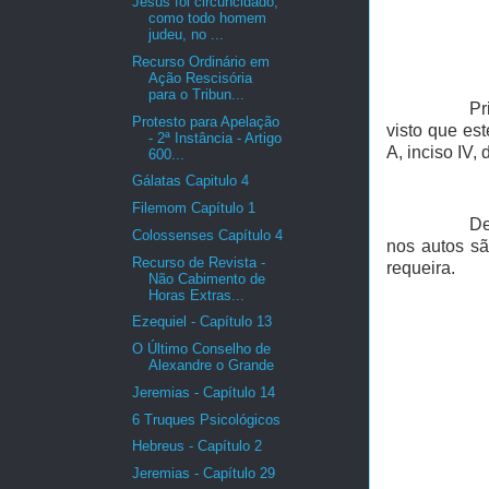
Jesus foi circuncidado,
como todo homem
judeu, no ...
Recurso Ordinário em
Ação Rescisória
para o Tribun...
Pr
Protesto para Apelação
visto que es
- 2ª Instância - Artigo
A, inciso IV
600...
Gálatas Capitulo 4
Filemom Capítulo 1
De
Colossenses Capítulo 4
nos autos sã
Recurso de Revista -
requeira.
Não Cabimento de
Horas Extras...
Ezequiel - Capítulo 13
O Último Conselho de
Alexandre o Grande
Jeremias - Capítulo 14
6 Truques Psicológicos
Hebreus - Capítulo 2
Jeremias - Capítulo 29