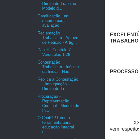
Direito do Trabalho -
Modelo d...
Gamificação, um
recurso para
avaliação
Reclamação
EXCELENT
Trabalhista - Agravo
TRABALHO 
de Petição - Artig...
Daniel - Capítulo 7 -
Versículos 1-28
Contestação
Trabalhista - Inépcia
PROCESSO 
da Inicial - Não...
Réplica a Contestação
- Impugnação -
Direito do Tr...
Procuração -
Representação
Criminal - Modelo de
In...
O ChatGPT como
ferramenta para
XX
educação integral
vem respeito
e...