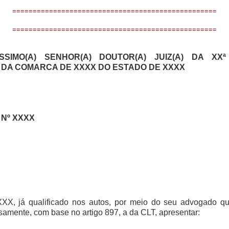
==================================================
==================================================
ÍSSIMO(A) SENHOR(A) DOUTOR(A) JUIZ(A) DA XX
DA COMARCA DE XXXX DO ESTADO DE XXXX
Nº XXXX
XX, já qualificado nos autos, por meio do seu advogado qu
samente, com base no artigo 897, a da CLT, apresentar: