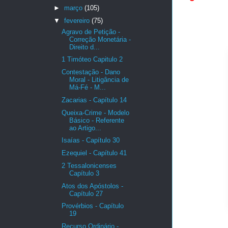
►
março
(105)
▼
fevereiro
(75)
Agravo de Petição -
Correção Monetária -
Direito d...
1 Timóteo Capitulo 2
Contestação - Dano
Moral - Litigância de
Má-Fé - M...
Zacarias - Capítulo 14
Queixa-Crime - Modelo
Básico - Referente
ao Artigo...
Isaías - Capítulo 30
Ezequiel - Capítulo 41
2 Tessalonicenses
Capítulo 3
Atos dos Apóstolos -
Capítulo 27
Provérbios - Capítulo
19
Recurso Ordinário -