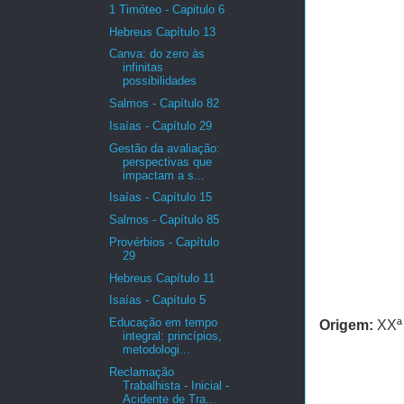
1 Timóteo - Capitulo 6
Hebreus Capítulo 13
Canva: do zero às
infinitas
possibilidades
Salmos - Capítulo 82
Isaías - Capítulo 29
Gestão da avaliação:
perspectivas que
impactam a s...
Isaías - Capítulo 15
Salmos - Capítulo 85
Provérbios - Capítulo
29
Hebreus Capítulo 11
Isaías - Capítulo 5
Educação em tempo
Origem:
XXª 
integral: princípios,
metodologi...
Reclamação
Trabalhista - Inicial -
Acidente de Tra...