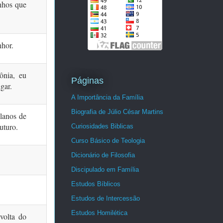
nhos que
nhor.
ônia, eu
Páginas
gar.
A Importância da Família
Biografia de Júlio César Martins
lanos de
uturo.
Curiosidades Biblicas
Curso Básico de Teologia
Dicionário de Filosofia
Discipulado em Família
Estudos Bíblicos
Estudos de Intercessão
Estudos Homilética
 volta do