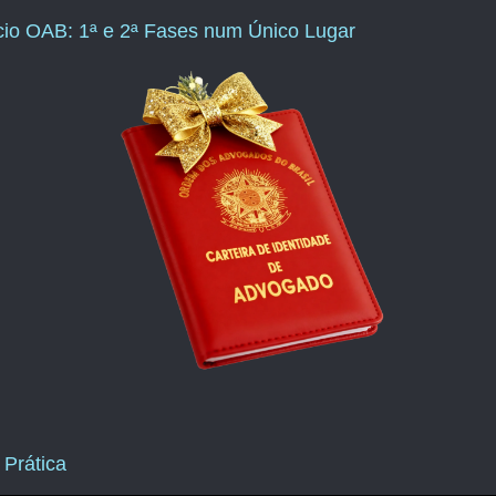
ício OAB: 1ª e 2ª Fases num Único Lugar
 Prática