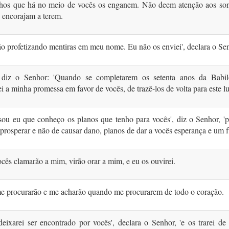
nhos que há no meio de vocês os enganem. Não deem atenção aos so
 encorajam a terem.
ão profeti­zando mentiras em meu nome. Eu não os envi­ei', declara o Se
diz o Senhor: 'Quando se completarem os setenta anos da Babil
i a minha promessa em favor de vocês, de trazê-los de volta para este lu
sou eu que conheço os planos que tenho para vocês', diz o Senhor, 'p
 prosperar e não de causar dano, planos de dar a vocês esperança e um f
cês clamarão a mim, virão orar a mim, e eu os ouvi­rei.
e procurarão e me acharão quando me procurarem de todo o coração.
ixarei ser encontrado por vocês', declara o Senhor, 'e os trarei de