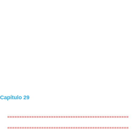
 Capítulo 29
==================================================
==================================================