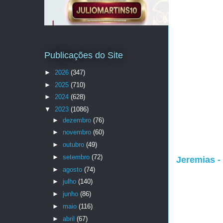
Publicações do Site
►
2026
(347)
►
2025
(710)
►
2024
(628)
▼
2023
(1086)
►
dezembro
(76)
►
novembro
(60)
►
outubro
(49)
►
setembro
(72)
Jeremias -
►
agosto
(74)
►
julho
(140)
►
junho
(86)
►
maio
(116)
►
abril
(67)