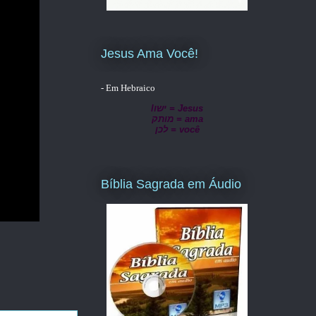
Jesus Ama Você!
- Em Hebraico
lישו = Jesus
מותק = ama
לכן = você
Bíblia Sagrada em Áudio