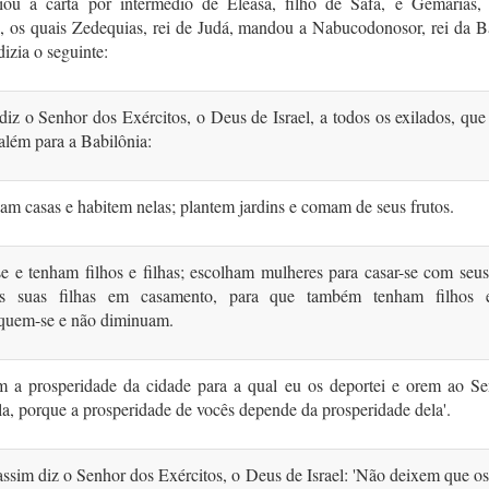
iou a carta por intermé­dio de Eleasa, filho de Safã, e Gemarias, 
, os quais Zedequias, rei de Judá, man­dou a Nabucodonosor, rei da B
dizia o seguinte:
iz o Senhor dos Exércitos, o Deus de Israel, a todos os exilados, que
além para a Babilônia:
uam casas e habitem nelas; plantem jardins e comam de seus frutos.
 e tenham filhos e filhas; escolham mulheres para casar-se com seus
s suas filhas em casamento, para que também tenham filhos e 
iquem-se e não diminuam.
 a prosperidade da cidade para a qual eu os depor­tei e orem ao S
la, porque a prosperidade de vocês depende da prosperidade dela'.
ssim diz o Senhor dos Exérci­tos, o Deus de Israel: 'Não deixem que os