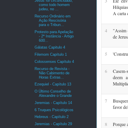
3
Ele env
Jesus foi circuncidado,
como todo homem
Hilquias
judeu, no ...
A carta 
Recurso Ordinário em
Ação Rescisória
para o Tribun...
4
"Assim d
Protesto para Apelação
de Jerus
- 2ª Instância - Artigo
600...
Gálatas Capitulo 4
5
'Cons­tr
Filemom Capítulo 1
Colossenses Capítulo 4
Recurso de Revista -
6
Casem-se
Não Cabimento de
deem a
Horas Extras...
Multipl
Ezequiel - Capítulo 13
O Último Conselho de
Alexandre o Grande
7
Busquem
Jeremias - Capítulo 14
favor de
6 Truques Psicológicos
Hebreus - Capítulo 2
8
Porque a
Jeremias - Capítulo 29