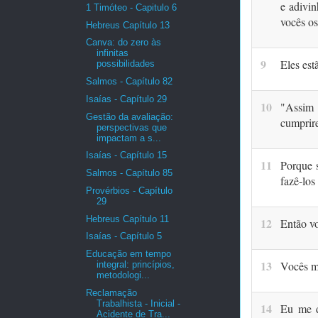
e adivi
1 Timóteo - Capitulo 6
vocês os
Hebreus Capítulo 13
Canva: do zero às
infinitas
9
Eles est
possibilidades
Salmos - Capítulo 82
Isaías - Capítulo 29
10
"Assim 
Gestão da avaliação:
cumprire
perspectivas que
impactam a s...
Isaías - Capítulo 15
11
Porque 
Salmos - Capítulo 85
fazê-los
Provérbios - Capítulo
29
Hebreus Capítulo 11
12
Então vo
Isaías - Capítulo 5
Educação em tempo
13
Vocês m
integral: princípios,
metodologi...
Reclamação
Trabalhista - Inicial -
14
Eu me de
Acidente de Tra...