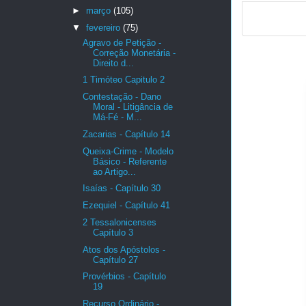
►
março
(105)
▼
fevereiro
(75)
Agravo de Petição -
Correção Monetária -
Direito d...
1 Timóteo Capitulo 2
Contestação - Dano
Moral - Litigância de
Má-Fé - M...
Zacarias - Capítulo 14
Queixa-Crime - Modelo
Básico - Referente
ao Artigo...
Isaías - Capítulo 30
Ezequiel - Capítulo 41
2 Tessalonicenses
Capítulo 3
Atos dos Apóstolos -
Capítulo 27
Provérbios - Capítulo
19
Recurso Ordinário -