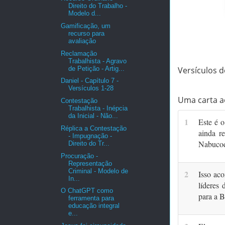
Direito do Trabalho -
Modelo d...
Gamificação, um
recurso para
avaliação
Reclamação
Trabalhista - Agravo
de Petição - Artig...
Versículos d
Daniel - Capítulo 7 -
Versículos 1-28
Uma carta a
Contestação
Trabalhista - Inépcia
da Inicial - Não...
1
Este é o
Réplica a Contestação
ainda r
- Impugnação -
Nabuco­d
Direito do Tr...
Procuração -
Representação
Criminal - Modelo de
2
Isso aco
In...
líderes 
O ChatGPT como
para a B
ferramenta para
educação integral
e...