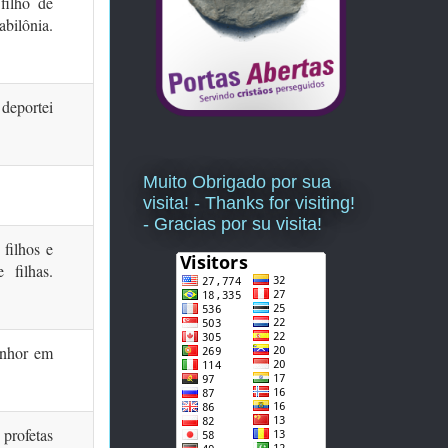
filho de
abilônia.
 deportei
Muito Obrigado por sua
visita! - Thanks for visiting!
- Gracias por su visita!
 filhos e
filhas.
enhor em
 profetas