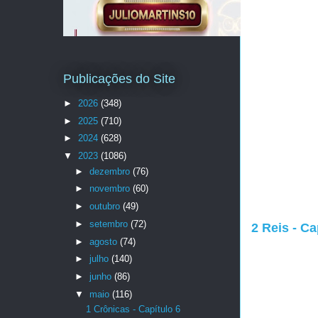
Publicações do Site
►
2026
(348)
►
2025
(710)
►
2024
(628)
▼
2023
(1086)
►
dezembro
(76)
►
novembro
(60)
►
outubro
(49)
►
setembro
(72)
2 Reis - Ca
►
agosto
(74)
►
julho
(140)
►
junho
(86)
▼
maio
(116)
1 Crônicas - Capítulo 6