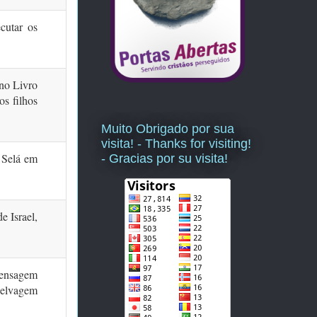
cutar os
 no Livro
s filhos
Muito Obrigado por sua
visita! - Thanks for visiting!
e Selá em
- Gracias por su visita!
e Israel,
mensagem
selvagem