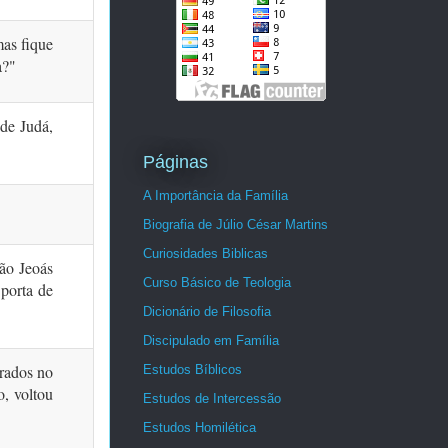
mas fique
a?"
 de Judá,
Páginas
A Importância da Família
Biografia de Júlio César Martins
Curiosidades Biblicas
ão Jeoás
Curso Básico de Teologia
 porta de
Dicionário de Filosofia
Discipulado em Família
trados no
Estudos Bíblicos
o, voltou
Estudos de Intercessão
Estudos Homilética