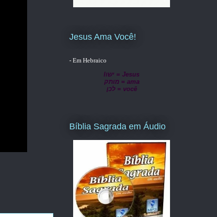
Jesus Ama Você!
- Em Hebraico
lישו = Jesus
מותק = ama
לכן = você
Bíblia Sagrada em Áudio