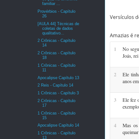
familiar ...
Provérbios - Capítulo
26
Versículos de
[AULA 44] Técnicas de
coletas de dados
qualitativo...
Amazias é re
2 Crônicas - Capítulo
14
1
No segun
2 Crônicas - Capítulo
Joás, re
18
1 Crônicas - Capítulo
11
2
Ele tin
Apocalipse Capítulo 13
anos em 
2 Reis - Capítulo 14
1 Crônicas - Capítulo 3
3
Ele fez
2 Crônicas - Capítulo
17
exemplo 
1 Crônicas - Capítulo
15
4
Mas os 
Apocalipse Capítulo 14
queimar 
1 Crônicas - Capítulo
13