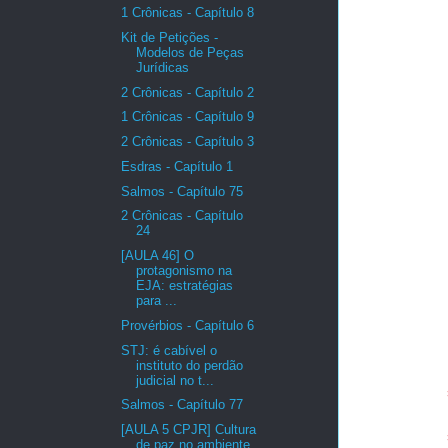
1 Crônicas - Capítulo 8
Kit de Petições -
Modelos de Peças
Jurídicas
2 Crônicas - Capítulo 2
1 Crônicas - Capítulo 9
2 Crônicas - Capítulo 3
Esdras - Capítulo 1
Salmos - Capítulo 75
2 Crônicas - Capítulo
24
[AULA 46] O
protagonismo na
EJA: estratégias
para ...
Provérbios - Capítulo 6
STJ: é cabível o
instituto do perdão
judicial no t...
Salmos - Capítulo 77
[AULA 5 CPJR] Cultura
de paz no ambiente