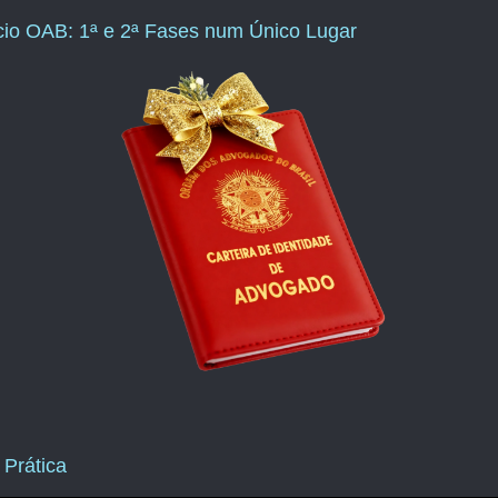
ício OAB: 1ª e 2ª Fases num Único Lugar
 Prática