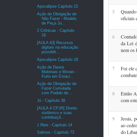
Apocalipse Capítulo 15
5
Quando 
Ação de Obrigação de
oficiais
Não Fazer - Modelo
de Peça Ju...
2 Crônicas - Capítulo
16
6
Contudo,
da Lei 
[AULA 43] Recursos
digitais na educação:
nem os f
possibili...
Apocalipse Capítulo 18
Ação de Danos
7
Foi ele 
Materiais e Morais -
combate,
Furto em Estaci...
Ação de Obrigação de
Fazer Cumulada
8
Então Am
com Pedido de ...
com este
Jó - Capítulo 38
[AULA 4 CPJR] Direito
sistêmico e suas
contribuiçõ...
9
Jeoás, 
ao cedr
1 Reis - Capítulo 14
do Líban
Salmos - Capítulo 73