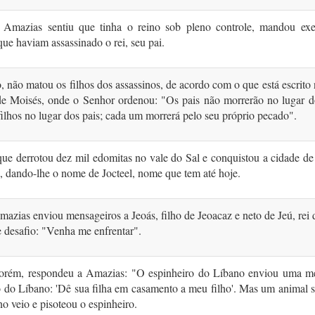
Amazias sentiu que tinha o reino sob pleno controle, mandou exe
 que haviam assassinado o rei, seu pai.
 não matou os filhos dos assassinos, de acordo com o que está escrito
de Moisés, onde o Senhor ordenou: "Os pais não morrerão no lugar do
ilhos no lugar dos pais; cada um morrerá pelo seu próprio pecado".
que derrotou dez mil edomitas no vale do Sal e conquistou a cidade d
 dando-lhe o nome de Jocteel, nome que tem até hoje.
azias enviou mensageiros a Jeoás, filho de Jeoacaz e neto de Jeú, rei d
 desafio: "Venha me enfrentar".
porém, respondeu a Amazias: "O espinheiro do Líbano enviou uma 
o do Líbano: 'Dê sua filha em casamento a meu filho'. Mas um animal 
o veio e pisoteou o espinheiro.