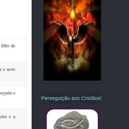
 filho de
e e nove
seguiu o
Perseguição aos Cristãos!
cios e a