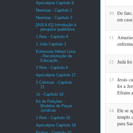
Apocalipse Capítulo 9
Neemias - Capítulo 1
10
De fato,
Neemias - Capítulo 3
em casa
[AULA 41] Introdução à
pesquisa qualitativa
11
Amazias 
1 Reis - Capítulo 9
enfrent
1 João Capítulo 1
Entrevista Hebert Lima
- Reconstrução da
Educação ...
12
Judá foi
2 Reis - Capítulo 6
Apocalipse Capítulo 17
13
Jeoás c
2 Crônicas - Capítulo
foi a Je
21
Efraim a
Jó - Capítulo 19
Kit de Petições -
Modelos de Peças
14
Ele se a
Jurídicas
templo d
1 Reis - Capítulo 10
para Sam
Apocalipse Capítulo 19
Esdras - Capítulo 10