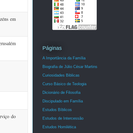
azéns em
erusalém
Páginas
A Importância da Família
Biografia de Júlio César Martins
Curiosidades Biblicas
Curso Básico de Teologia
Dicionário de Filosofia
Discipulado em Família
Estudos Bíblicos
erviço do
Estudos de Intercessão
Estudos Homilética