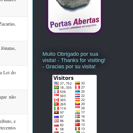
Zacarias,
Jônatas,
Muito Obrigado por sua
visita! - Thanks for visiting!
- Gracias por su visita!
da Lei do
 que não
ributo, e
etecentos