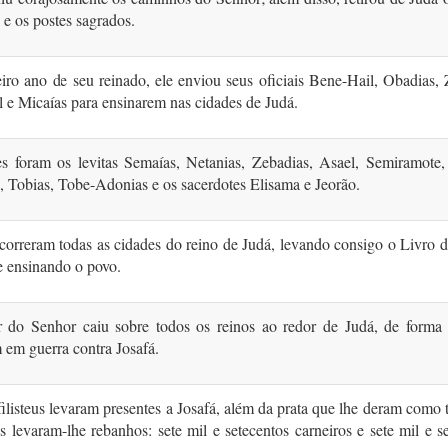
s e os postes sagrados.
iro ano de seu reinado, ele enviou seus oficiais Bene-Hail, Obadias, 
 e Micaías para ensinarem nas cidades de Judá.
s foram os levitas Semaías, Netanias, Zebadias, Asael, Semiramote, 
 Tobias, Tobe-Adonias e os sacerdotes Elisama e Jeorão.
correram todas as cidades do reino de Judá, levando consigo o Livro 
e ensinando o povo.
 do Senhor caiu sobre todos os reinos ao redor de Judá, de forma
 em guerra contra Josafá.
ilisteus levaram presentes a Josafá, além da prata que lhe deram como t
s levaram-lhe reba­nhos: sete mil e setecentos carneiros e sete mil e s