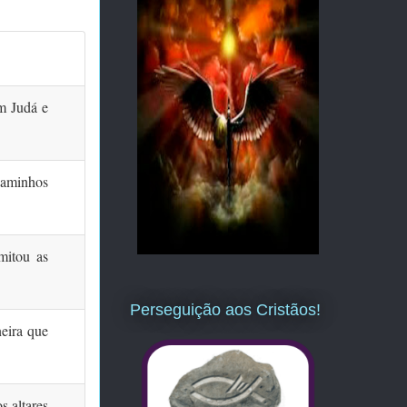
em Judá e
caminhos
mitou as
Perseguição aos Cristãos!
neira que
s altares