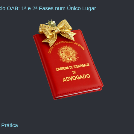
ício OAB: 1ª e 2ª Fases num Único Lugar
 Prática