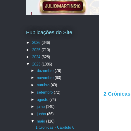
Publicações do Site
►
2026
(346)
►
2025
(710)
►
2024
(628)
▼
2023
(1086)
►
dezembro
(76)
►
novembro
(60)
►
outubro
(49)
►
setembro
(72)
2 Crônicas 
►
agosto
(74)
►
julho
(140)
►
junho
(86)
▼
maio
(116)
1 Crônicas - Capítulo 6