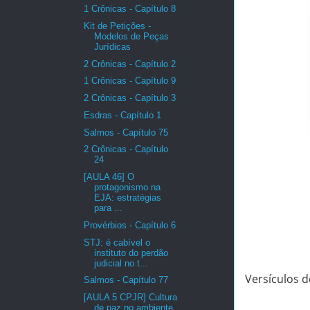
1 Crônicas - Capítulo 8
Kit de Petições -
Modelos de Peças
Jurídicas
2 Crônicas - Capítulo 2
1 Crônicas - Capítulo 9
2 Crônicas - Capítulo 3
Esdras - Capítulo 1
Salmos - Capítulo 75
2 Crônicas - Capítulo
24
[AULA 46] O
protagonismo na
EJA: estratégias
para ...
Provérbios - Capítulo 6
STJ: é cabível o
instituto do perdão
judicial no t...
Versículos d
Salmos - Capítulo 77
[AULA 5 CPJR] Cultura
de paz no ambiente