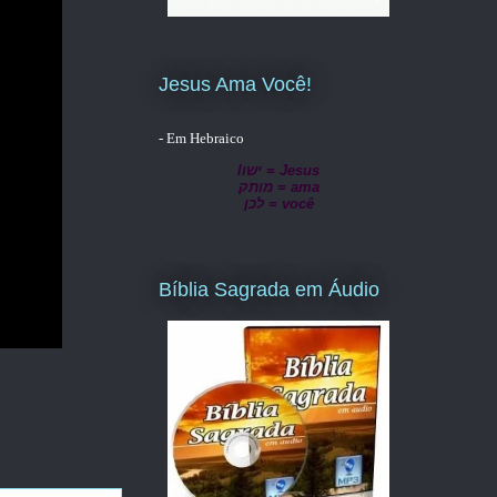
Jesus Ama Você!
- Em Hebraico
lישו = Jesus
מותק = ama
לכן = você
Bíblia Sagrada em Áudio