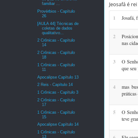
Jeosafá é rei
familiar ...
Provérbios - Capítulo
26
1
Josafá, 
[AULA 44] Técnicas de
coletas de dados
qualitativo...
2
Posi­cio
2 Crônicas - Capítulo
nas cida
14
2 Crônicas - Capítulo
18
3
O Senho
1 Crônicas - Capítulo
que seu 
11
Apocalipse Capítulo 13
2 Reis - Capítulo 14
4
mas bus
1 Crônicas - Capítulo 3
práticas 
2 Crônicas - Capítulo
17
5
O Senhor
1 Crônicas - Capítulo
15
teve gra
Apocalipse Capítulo 14
1 Crônicas - Capítulo
6
Ele segu
13