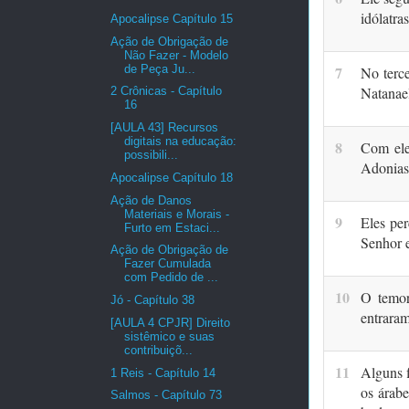
idólatra
Apocalipse Capítulo 15
Ação de Obrigação de
Não Fazer - Modelo
de Peça Ju...
7
No terce
Natanael
2 Crônicas - Capítulo
16
[AULA 43] Recursos
digitais na educação:
8
Com ele
possibili...
Adonias,
Apocalipse Capítulo 18
Ação de Danos
Materiais e Morais -
9
Eles per
Furto em Estaci...
Senhor 
Ação de Obrigação de
Fazer Cumulada
com Pedido de ...
10
O temor
Jó - Capítulo 38
entraram
[AULA 4 CPJR] Direito
sistêmico e suas
contribuiçõ...
11
Alguns f
1 Reis - Capítulo 14
os árabe
Salmos - Capítulo 73