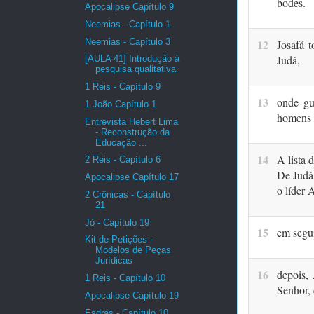
bodes.
Apocalipse Capítulo 9
Neemias - Capítulo 1
Neemias - Capítulo 3
12
Josafá 
Judá,
[AULA 41] Introdução à
pesquisa qualitativa
1 Reis - Capítulo 9
13
onde gu
1 João Capítulo 1
homens 
Entrevista Hebert Lima
- Reconstrução da
Educação ...
14
A lista 
2 Reis - Capítulo 6
De Judá,
Apocalipse Capítulo 17
o líder
2 Crônicas - Capítulo
21
Jó - Capítulo 19
15
em segui
Kit de Petições -
Modelos de Peças
Jurídicas
16
depois, 
1 Reis - Capítulo 10
Senhor,
Apocalipse Capítulo 19
Esdras - Capítulo 10