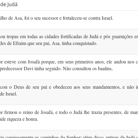
 de Judá
filho de Asa, foi o seu sucessor e fortaleceu-se contra Israel.
nou tropas em todas as cidades fortificadas de Judá e pôs guarnições 
des de Efraim que seu pai, Asa, tinha conquistado.
r esteve com Josafá porque, em seus primeiros anos, ele andou nos 
predecessor Davi tinha seguido. Não consultou os baalins,
cou o Deus de seu pai e obe­deceu aos seus mandamentos, e não i
de Israel.
 firmou o reino de Josafá, e todo o Judá lhe trazia presentes, de ma
n­de riqueza e honra.
iu corajosamente os caminhos do Senhor; além disso, retirou de Judá o